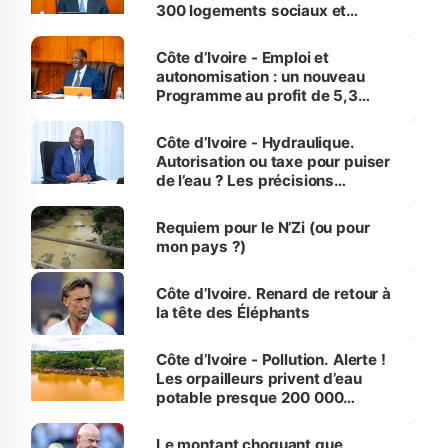
300 logements sociaux et
économiques à Abidjan, Bouaké
et Yamoussoukro
Côte d’Ivoire - Emploi et
autonomisation : un nouveau
Programme au profit de 5,3
millions de jeunes
Côte d’Ivoire - Hydraulique.
Autorisation ou taxe pour puiser
de l’eau ? Les précisions
d’Assahoré
Requiem pour le N’Zi (ou pour
mon pays ?)
Côte d’Ivoire. Renard de retour à
la tête des Éléphants
Côte d’Ivoire - Pollution. Alerte !
Les orpailleurs privent d’eau
potable presque 200 000
habitants autour d’Agboville
Le montant choquant que