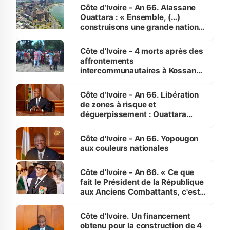
enfants
Côte d’Ivoire - An 66. Alassane
Ouattara : « Ensemble, (…)
construisons une grande nation
pour nous-mêmes et pour les
générations futures »
Côte d’Ivoire - 4 morts après des
affrontements
intercommunautaires à Kossandji
(Alepé) - Notre correspondant au
milieu des sinistrés
Côte d’Ivoire - An 66. Libération
de zones à risque et
déguerpissement : Ouattara
assure du « strict respect de
l'Etat de droit pour préserver les
Côte d'Ivoire - An 66. Yopougon
vies humaines »
aux couleurs nationales
Côte d’Ivoire - An 66. « Ce que
fait le Président de la République
aux Anciens Combattants, c'est
inédit » (Cne Yassoungo Koné ®)
Côte d’Ivoire. Un financement
obtenu pour la construction de 4