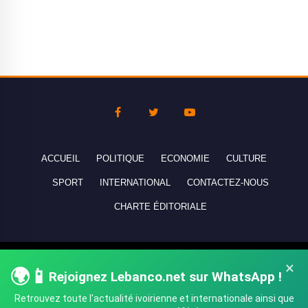
ACCUEIL
POLITIQUE
ECONOMIE
CULTURE
SPORT
INTERNATIONAL
CONTACTEZ-NOUS
CHARTE ÉDITORIALE
Copyright © 2010-2026 lebanco.net - Tous droits de reproduction
×
🌍📱
Rejoignez Lebanco.net sur WhatsApp !
réservés - All rights reserved.
Retrouvez toute l'actualité ivoirienne et internationale ainsi que