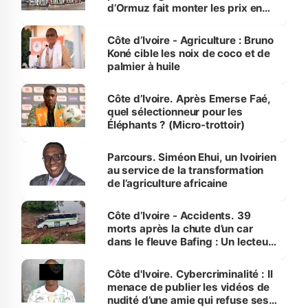
d’Ormuz fait monter les prix en
Côte d’Ivoire
Côte d’Ivoire - Agriculture : Bruno
Koné cible les noix de coco et de
palmier à huile
Côte d’Ivoire. Après Emerse Faé,
quel sélectionneur pour les
Éléphants ? (Micro-trottoir)
Parcours. Siméon Ehui, un Ivoirien
au service de la transformation
de l’agriculture africaine
Côte d’Ivoire - Accidents. 39
morts après la chute d’un car
dans le fleuve Bafing : Un lecteur
dénonce la légèreté du ministère
des Transports
Côte d'Ivoire. Cybercriminalité : Il
menace de publier les vidéos de
nudité d’une amie qui refuse ses