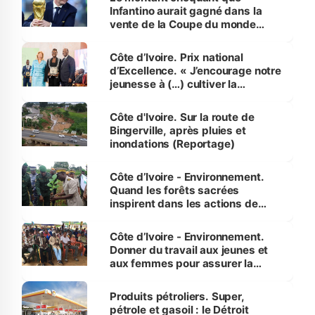
Infantino aurait gagné dans la
vente de la Coupe du monde
révélé
Côte d’Ivoire. Prix national
d’Excellence. « J’encourage notre
jeunesse à (…) cultiver la
compétence et l’intégrité »
(Alassane Ouattara
Côte d'Ivoire. Sur la route de
Bingerville, après pluies et
inondations (Reportage)
Côte d’Ivoire - Environnement.
Quand les forêts sacrées
inspirent dans les actions de
reboisement
Côte d’Ivoire - Environnement.
Donner du travail aux jeunes et
aux femmes pour assurer la
protection des espèces
menacées
Produits pétroliers. Super,
pétrole et gasoil : le Détroit