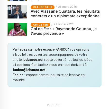
26 mars 2026
CLAUDE SAHY
Avec Alassane Ouattara, les résultats
concrets d’un diplomate exceptionnel
22 février 2026
GBI DE FER
Gbi de Fer : « Raymonde Goudou, je
t’avais prévenue »
Partagez sur notre espace
FANICO*
vos opinions
et/ou lettres ouvertes, accompagnées de votre
photo.
Lebanco.net
reste ouvert à toutes les idées
et opinions. Contactez-nous en nous écrivant à
fanico@lebanco.net
.
Fanico :
espace communautaire de lessive en
malinké
PUBLICITÉ