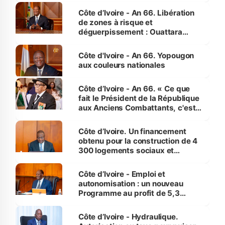
milieu des sinistrés
Côte d’Ivoire - An 66. Libération
de zones à risque et
déguerpissement : Ouattara
assure du « strict respect de
l'Etat de droit pour préserver les
Côte d'Ivoire - An 66. Yopougon
vies humaines »
aux couleurs nationales
Côte d’Ivoire - An 66. « Ce que
fait le Président de la République
aux Anciens Combattants, c'est
inédit » (Cne Yassoungo Koné ®)
Côte d’Ivoire. Un financement
obtenu pour la construction de 4
300 logements sociaux et
économiques à Abidjan, Bouaké
et Yamoussoukro
Côte d’Ivoire - Emploi et
autonomisation : un nouveau
Programme au profit de 5,3
millions de jeunes
Côte d’Ivoire - Hydraulique.