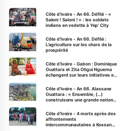
Côte d’Ivoire - An 66. Défilé - «
Saloni ! Saloni ! » : les soldats
indiens en vedette à Yop’ City
Côte d’Ivoire - An 66. Défilé :
L’agriculture sur les chars de la
prospérité
Côte d’Ivoire - Gabon : Dominique
Ouattara et Zita Oligui Nguema
échangent sur leurs initiatives en
faveur des femmes et des
enfants
Côte d’Ivoire - An 66. Alassane
Ouattara : « Ensemble, (…)
construisons une grande nation
pour nous-mêmes et pour les
générations futures »
Côte d’Ivoire - 4 morts après des
affrontements
intercommunautaires à Kossandji
(Alepé) - Notre correspondant au