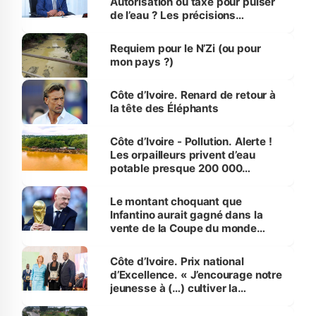
Autorisation ou taxe pour puiser
de l’eau ? Les précisions
d’Assahoré
Requiem pour le N’Zi (ou pour
mon pays ?)
Côte d’Ivoire. Renard de retour à
la tête des Éléphants
Côte d’Ivoire - Pollution. Alerte !
Les orpailleurs privent d’eau
potable presque 200 000
habitants autour d’Agboville
Le montant choquant que
Infantino aurait gagné dans la
vente de la Coupe du monde
révélé
Côte d’Ivoire. Prix national
d’Excellence. « J’encourage notre
jeunesse à (…) cultiver la
compétence et l’intégrité »
(Alassane Ouattara