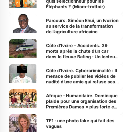
quel sélectionneur pour les
Éléphants ? (Micro-trottoir)
Parcours. Siméon Ehui, un Ivoirien
au service de la transformation
de l’agriculture africaine
Côte d’Ivoire - Accidents. 39
morts après la chute d’un car
dans le fleuve Bafing : Un lecteur
dénonce la légèreté du ministère
des Transports
Côte d'Ivoire. Cybercriminalité : Il
menace de publier les vidéos de
nudité d’une amie qui refuse ses
avances
Afrique - Humanitaire. Dominique
plaide pour une organisation des
Premières Dames « plus forte et
influente, dont l'impact s'affirme
sur la scène internationale »
TF1 : une photo fake qui fait des
vagues