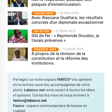
plaques d'immatriculation
26 mars 2026
CLAUDE SAHY
Avec Alassane Ouattara, les résultats
concrets d’un diplomate exceptionnel
22 février 2026
GBI DE FER
Gbi de Fer : « Raymonde Goudou, je
t’avais prévenue »
12 janvier 2026
MANDIAYE GAYE
À propos de la révision de la
constitution et la réforme des
institutions.
Partagez sur notre espace
FANICO*
vos opinions
et/ou lettres ouvertes, accompagnées de votre
photo.
Lebanco.net
reste ouvert à toutes les idées
et opinions. Contactez-nous en nous écrivant à
fanico@lebanco.net
.
Fanico :
espace communautaire de lessive en
malinké