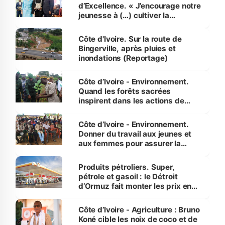
d’Excellence. « J’encourage notre
jeunesse à (…) cultiver la
compétence et l’intégrité »
(Alassane Ouattara
Côte d'Ivoire. Sur la route de
Bingerville, après pluies et
inondations (Reportage)
Côte d’Ivoire - Environnement.
Quand les forêts sacrées
inspirent dans les actions de
reboisement
Côte d’Ivoire - Environnement.
Donner du travail aux jeunes et
aux femmes pour assurer la
protection des espèces
menacées
Produits pétroliers. Super,
pétrole et gasoil : le Détroit
d’Ormuz fait monter les prix en
Côte d’Ivoire
Côte d’Ivoire - Agriculture : Bruno
Koné cible les noix de coco et de