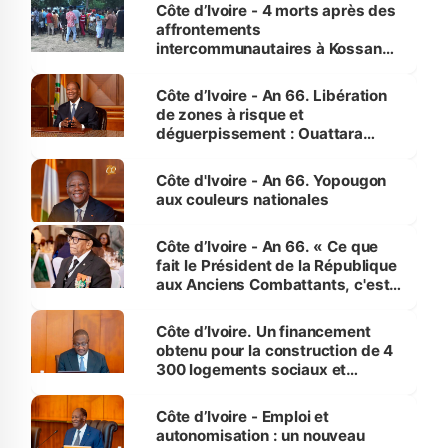
générations futures »
Côte d’Ivoire - 4 morts après des
affrontements
intercommunautaires à Kossandji
(Alepé) - Notre correspondant au
milieu des sinistrés
Côte d’Ivoire - An 66. Libération
de zones à risque et
déguerpissement : Ouattara
assure du « strict respect de
l'Etat de droit pour préserver les
Côte d'Ivoire - An 66. Yopougon
vies humaines »
aux couleurs nationales
Côte d’Ivoire - An 66. « Ce que
fait le Président de la République
aux Anciens Combattants, c'est
inédit » (Cne Yassoungo Koné ®)
Côte d’Ivoire. Un financement
obtenu pour la construction de 4
300 logements sociaux et
économiques à Abidjan, Bouaké
et Yamoussoukro
Côte d’Ivoire - Emploi et
autonomisation : un nouveau