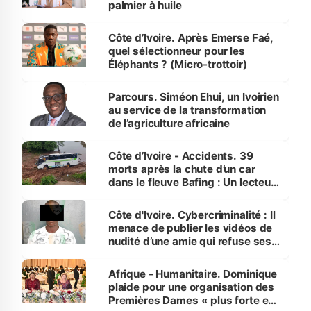
palmier à huile
Côte d’Ivoire. Après Emerse Faé,
quel sélectionneur pour les
Éléphants ? (Micro-trottoir)
Parcours. Siméon Ehui, un Ivoirien
au service de la transformation
de l’agriculture africaine
Côte d’Ivoire - Accidents. 39
morts après la chute d’un car
dans le fleuve Bafing : Un lecteur
dénonce la légèreté du ministère
des Transports
Côte d'Ivoire. Cybercriminalité : Il
menace de publier les vidéos de
nudité d’une amie qui refuse ses
avances
Afrique - Humanitaire. Dominique
plaide pour une organisation des
Premières Dames « plus forte et