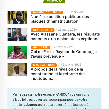
FANICO
31 mars 2026
‎DAOUDA COULIBALY
Non à l'exposition publique des
plaques d'immatriculation
26 mars 2026
CLAUDE SAHY
Avec Alassane Ouattara, les résultats
concrets d’un diplomate exceptionnel
22 février 2026
GBI DE FER
Gbi de Fer : « Raymonde Goudou, je
t’avais prévenue »
12 janvier 2026
MANDIAYE GAYE
À propos de la révision de la
constitution et la réforme des
institutions.
Partagez sur notre espace
FANICO*
vos opinions
et/ou lettres ouvertes, accompagnées de votre
photo.
Lebanco.net
reste ouvert à toutes les idées