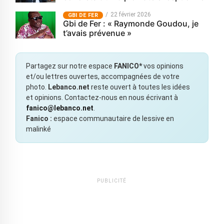
22 février 2026
GBI DE FER
Gbi de Fer : « Raymonde Goudou, je
t’avais prévenue »
Partagez sur notre espace
FANICO*
vos opinions
et/ou lettres ouvertes, accompagnées de votre
photo.
Lebanco.net
reste ouvert à toutes les idées
et opinions. Contactez-nous en nous écrivant à
fanico@lebanco.net
.
Fanico :
espace communautaire de lessive en
malinké
PUBLICITÉ