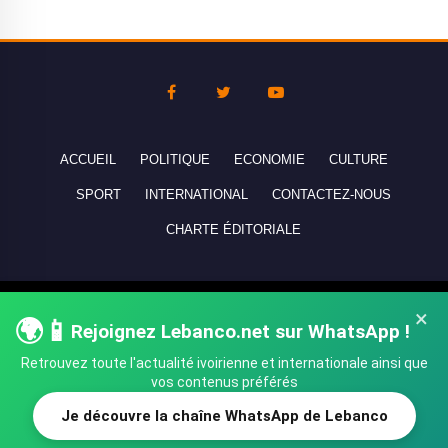
ACCUEIL
POLITIQUE
ECONOMIE
CULTURE
SPORT
INTERNATIONAL
CONTACTEZ-NOUS
CHARTE ÉDITORIALE
Copyright © 2010-2026 lebanco.net - Tous droits de reproduction
×
🌍📱
Rejoignez Lebanco.net sur WhatsApp !
réservés - All rights reserved.
Retrouvez toute l'actualité ivoirienne et internationale ainsi que
vos contenus préférés
Je découvre la chaîne WhatsApp de Lebanco
SHARE
TWEET