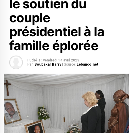
le soutien du
couple
présidentiel à la
famille éplorée
Publié le :
vendredi 14 avril 2023
Par:
Boubakar Barry
| Source:
Lebanco.net