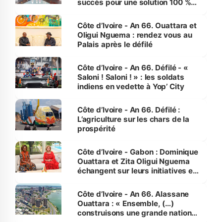
succès pour une solution 100 %
made in Côte d'Ivoire
Côte d’Ivoire - An 66. Ouattara et
Oligui Nguema : rendez vous au
Palais après le défilé
Côte d’Ivoire - An 66. Défilé - «
Saloni ! Saloni ! » : les soldats
indiens en vedette à Yop’ City
Côte d’Ivoire - An 66. Défilé :
L’agriculture sur les chars de la
prospérité
Côte d’Ivoire - Gabon : Dominique
Ouattara et Zita Oligui Nguema
échangent sur leurs initiatives en
faveur des femmes et des
enfants
Côte d’Ivoire - An 66. Alassane
Ouattara : « Ensemble, (…)
construisons une grande nation