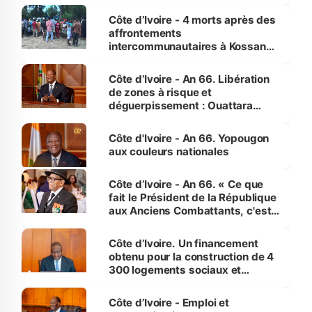
pour nous-mêmes et pour les
générations futures »
Côte d’Ivoire - 4 morts après des
affrontements
intercommunautaires à Kossandji
(Alepé) - Notre correspondant au
milieu des sinistrés
Côte d’Ivoire - An 66. Libération
de zones à risque et
déguerpissement : Ouattara
assure du « strict respect de
l'Etat de droit pour préserver les
Côte d'Ivoire - An 66. Yopougon
vies humaines »
aux couleurs nationales
Côte d’Ivoire - An 66. « Ce que
fait le Président de la République
aux Anciens Combattants, c'est
inédit » (Cne Yassoungo Koné ®)
Côte d’Ivoire. Un financement
obtenu pour la construction de 4
300 logements sociaux et
économiques à Abidjan, Bouaké
et Yamoussoukro
Côte d’Ivoire - Emploi et