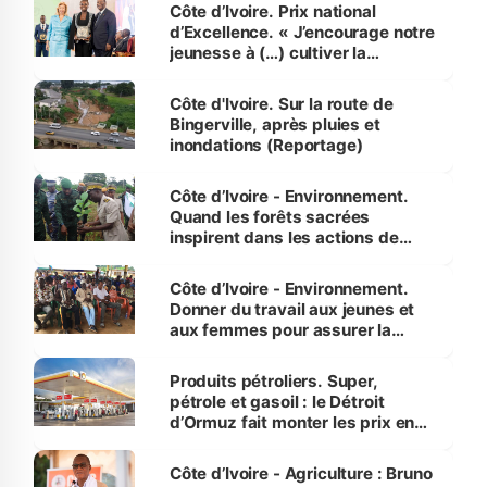
Côte d’Ivoire. Prix national
d’Excellence. « J’encourage notre
jeunesse à (…) cultiver la
compétence et l’intégrité »
(Alassane Ouattara
Côte d'Ivoire. Sur la route de
Bingerville, après pluies et
inondations (Reportage)
Côte d’Ivoire - Environnement.
Quand les forêts sacrées
inspirent dans les actions de
reboisement
Côte d’Ivoire - Environnement.
Donner du travail aux jeunes et
aux femmes pour assurer la
protection des espèces
menacées
Produits pétroliers. Super,
pétrole et gasoil : le Détroit
d’Ormuz fait monter les prix en
Côte d’Ivoire
Côte d’Ivoire - Agriculture : Bruno