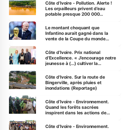
Côte d’Ivoire - Pollution. Alerte !
Les orpailleurs privent d’eau
potable presque 200 000
habitants autour d’Agboville
Le montant choquant que
Infantino aurait gagné dans la
vente de la Coupe du monde
révélé
Côte d’Ivoire. Prix national
d’Excellence. « J’encourage notre
jeunesse à (…) cultiver la
compétence et l’intégrité »
(Alassane Ouattara
Côte d'Ivoire. Sur la route de
Bingerville, après pluies et
inondations (Reportage)
Côte d’Ivoire - Environnement.
Quand les forêts sacrées
inspirent dans les actions de
reboisement
Côte d’Ivoire - Environnement.