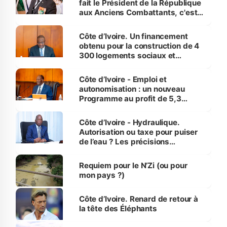
fait le Président de la République
aux Anciens Combattants, c'est
inédit » (Cne Yassoungo Koné ®)
Côte d’Ivoire. Un financement
obtenu pour la construction de 4
300 logements sociaux et
économiques à Abidjan, Bouaké
et Yamoussoukro
Côte d’Ivoire - Emploi et
autonomisation : un nouveau
Programme au profit de 5,3
millions de jeunes
Côte d’Ivoire - Hydraulique.
Autorisation ou taxe pour puiser
de l’eau ? Les précisions
d’Assahoré
Requiem pour le N’Zi (ou pour
mon pays ?)
Côte d’Ivoire. Renard de retour à
la tête des Éléphants