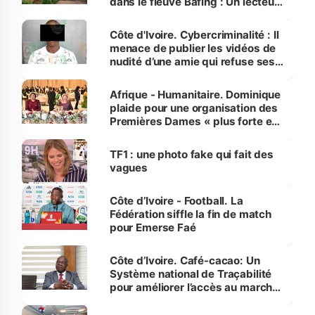
dans le fleuve Bafing : Un lecteur
dénonce la légèreté du ministère
des Transports
Côte d'Ivoire. Cybercriminalité : Il
menace de publier les vidéos de
nudité d’une amie qui refuse ses
avances
Afrique - Humanitaire. Dominique
plaide pour une organisation des
Premières Dames « plus forte et
influente, dont l'impact s'affirme
sur la scène internationale »
TF1 : une photo fake qui fait des
vagues
Côte d’Ivoire - Football. La
Fédération siffle la fin de match
pour Emerse Faé
Côte d’Ivoire. Café-cacao: Un
Système national de Traçabilité
pour améliorer l’accès au marché
international