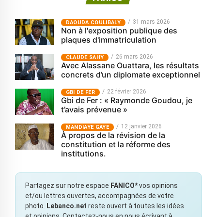
31 mars 2026
‎DAOUDA COULIBALY
Non à l'exposition publique des
plaques d'immatriculation
26 mars 2026
CLAUDE SAHY
Avec Alassane Ouattara, les résultats
concrets d’un diplomate exceptionnel
22 février 2026
GBI DE FER
Gbi de Fer : « Raymonde Goudou, je
t’avais prévenue »
12 janvier 2026
MANDIAYE GAYE
À propos de la révision de la
constitution et la réforme des
institutions.
Partagez sur notre espace
FANICO*
vos opinions
et/ou lettres ouvertes, accompagnées de votre
photo.
Lebanco.net
reste ouvert à toutes les idées
et opinions. Contactez-nous en nous écrivant à