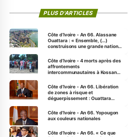
PLUS D'ARTICLES
Côte d’Ivoire - An 66. Alassane
Ouattara : « Ensemble, (…)
construisons une grande nation
pour nous-mêmes et pour les
générations futures »
Côte d’Ivoire - 4 morts après des
affrontements
intercommunautaires à Kossandji
(Alepé) - Notre correspondant au
milieu des sinistrés
Côte d’Ivoire - An 66. Libération
de zones à risque et
déguerpissement : Ouattara
assure du « strict respect de
l'Etat de droit pour préserver les
Côte d'Ivoire - An 66. Yopougon
vies humaines »
aux couleurs nationales
Côte d’Ivoire - An 66. « Ce que