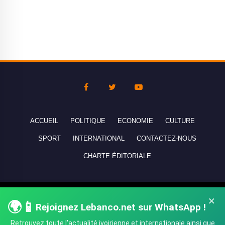
ACCUEIL
POLITIQUE
ECONOMIE
CULTURE
SPORT
INTERNATIONAL
CONTACTEZ-NOUS
CHARTE ÉDITORIALE
Copyright © 2010-2026 lebanco.net - Tous droits de reproduction
×
🌍📱
Rejoignez Lebanco.net sur WhatsApp !
réservés - All rights reserved.
Retrouvez toute l'actualité ivoirienne et internationale ainsi que