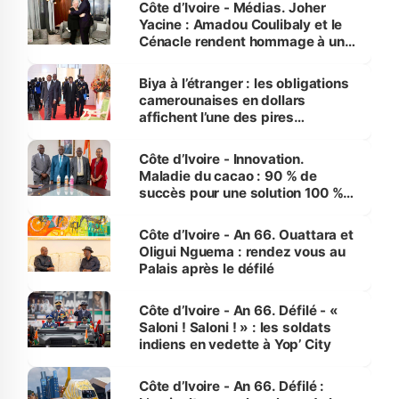
Côte d’Ivoire - Médias. Joher
Yacine : Amadou Coulibaly et le
Cénacle rendent hommage à un
grand journaliste sportif
Biya à l’étranger : les obligations
camerounaises en dollars
affichent l’une des pires
performances d’Afrique
Côte d’Ivoire - Innovation.
Maladie du cacao : 90 % de
succès pour une solution 100 %
made in Côte d'Ivoire
Côte d’Ivoire - An 66. Ouattara et
Oligui Nguema : rendez vous au
Palais après le défilé
Côte d’Ivoire - An 66. Défilé - «
Saloni ! Saloni ! » : les soldats
indiens en vedette à Yop’ City
Côte d’Ivoire - An 66. Défilé :