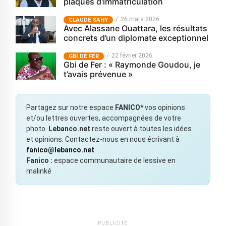
plaques d'immatriculation
26 mars 2026
CLAUDE SAHY
Avec Alassane Ouattara, les résultats
concrets d’un diplomate exceptionnel
22 février 2026
GBI DE FER
Gbi de Fer : « Raymonde Goudou, je
t’avais prévenue »
Partagez sur notre espace
FANICO*
vos opinions
et/ou lettres ouvertes, accompagnées de votre
photo.
Lebanco.net
reste ouvert à toutes les idées
et opinions. Contactez-nous en nous écrivant à
fanico@lebanco.net
.
Fanico :
espace communautaire de lessive en
malinké
PUBLICITÉ