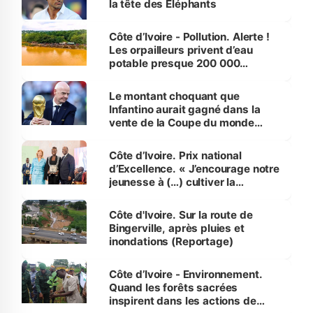
la tête des Éléphants
Côte d’Ivoire - Pollution. Alerte !
Les orpailleurs privent d’eau
potable presque 200 000
habitants autour d’Agboville
Le montant choquant que
Infantino aurait gagné dans la
vente de la Coupe du monde
révélé
Côte d’Ivoire. Prix national
d’Excellence. « J’encourage notre
jeunesse à (…) cultiver la
compétence et l’intégrité »
(Alassane Ouattara
Côte d'Ivoire. Sur la route de
Bingerville, après pluies et
inondations (Reportage)
Côte d’Ivoire - Environnement.
Quand les forêts sacrées
inspirent dans les actions de