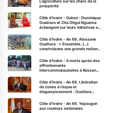
L’agriculture sur les chars de la
prospérité
Côte d’Ivoire - Gabon : Dominique
Ouattara et Zita Oligui Nguema
échangent sur leurs initiatives en
faveur des femmes et des
enfants
Côte d’Ivoire - An 66. Alassane
Ouattara : « Ensemble, (…)
construisons une grande nation
pour nous-mêmes et pour les
générations futures »
Côte d’Ivoire - 4 morts après des
affrontements
intercommunautaires à Kossandji
(Alepé) - Notre correspondant au
milieu des sinistrés
Côte d’Ivoire - An 66. Libération
de zones à risque et
déguerpissement : Ouattara
assure du « strict respect de
l'Etat de droit pour préserver les
Côte d'Ivoire - An 66. Yopougon
vies humaines »
aux couleurs nationales