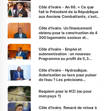
Côte d’Ivoire - An 66. « Ce que
fait le Président de la République
aux Anciens Combattants, c'est
inédit » (Cne Yassoungo Koné ®)
Côte d’Ivoire. Un financement
obtenu pour la construction de 4
300 logements sociaux et
économiques à Abidjan, Bouaké
et Yamoussoukro
Côte d’Ivoire - Emploi et
autonomisation : un nouveau
Programme au profit de 5,3
millions de jeunes
Côte d’Ivoire - Hydraulique.
Autorisation ou taxe pour puiser
de l’eau ? Les précisions
d’Assahoré
Requiem pour le N’Zi (ou pour
mon pays ?)
Côte d’Ivoire. Renard de retour à