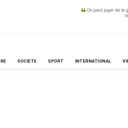
On peut juger de la 
d
PUBLICITÉ
URE
SOCIETE
SPORT
INTERNATIONAL
V