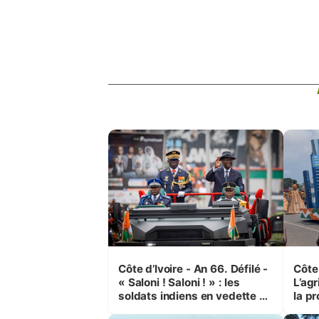
Côte d’Ivoire - An 66. Défilé -
Côte 
« Saloni ! Saloni ! » : les
L’agr
soldats indiens en vedette à
la pr
Yop’ City