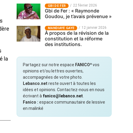
22 février 2026
GBI DE FER
Gbi de Fer : « Raymonde
Goudou, je t’avais prévenue »
rs
12 janvier 2026
dère
MANDIAYE GAYE
À propos de la révision de la
constitution et la réforme
des institutions.
s
é la
Partagez sur notre espace
FANICO*
vos
opinions et/ou lettres ouvertes,
accompagnées de votre photo.
Lebanco.net
reste ouvert à toutes les
idées et opinions. Contactez-nous en nous
écrivant à
fanico@lebanco.net
.
Fanico :
espace communautaire de lessive
en malinké