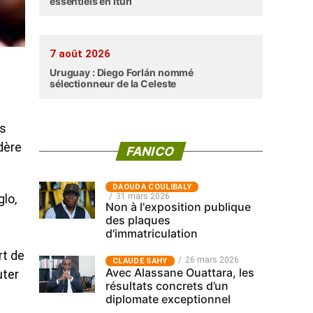
essentiels en Ituri
7 août 2026
Uruguay : Diego Forlán nommé
sélectionneur de la Celeste
rs
dère
FANICO
‎DAOUDA COULIBALY
31 mars 2026
lo,
Non à l'exposition publique
des plaques
d'immatriculation
rt de
26 mars 2026
CLAUDE SAHY
Avec Alassane Ouattara, les
uter
résultats concrets d’un
diplomate exceptionnel