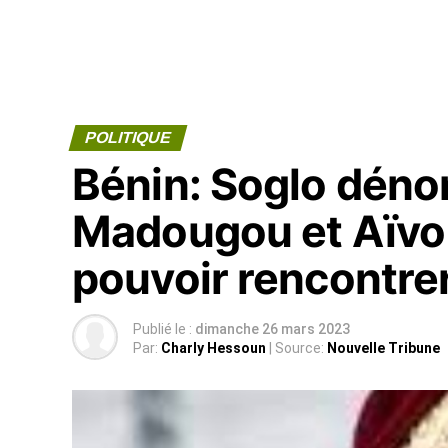
POLITIQUE
Bénin: Soglo dénon
Madougou et Aïvo 
pouvoir rencontre
Publié le :
dimanche 26 mars 2023
Par:
Charly Hessoun
| Source:
Nouvelle Tribune