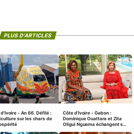
PLUS D'ARTICLES
d’Ivoire - An 66. Défilé :
Côte d’Ivoire - Gabon :
iculture sur les chars de
Dominique Ouattara et Zita
ospérité
Oligui Nguema échangent sur
leurs initiatives en faveur des