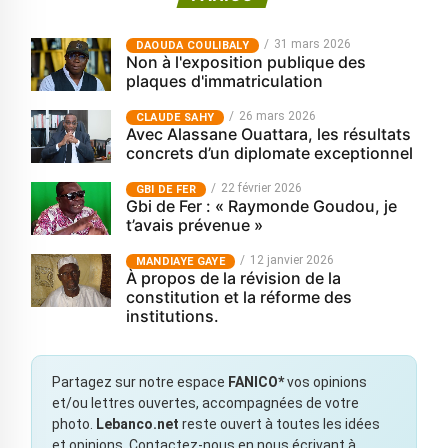
31 mars 2026
‎DAOUDA COULIBALY
Non à l'exposition publique des
plaques d'immatriculation
26 mars 2026
CLAUDE SAHY
Avec Alassane Ouattara, les résultats
concrets d’un diplomate exceptionnel
22 février 2026
GBI DE FER
Gbi de Fer : « Raymonde Goudou, je
t’avais prévenue »
12 janvier 2026
MANDIAYE GAYE
À propos de la révision de la
constitution et la réforme des
institutions.
Partagez sur notre espace
FANICO*
vos opinions
et/ou lettres ouvertes, accompagnées de votre
photo.
Lebanco.net
reste ouvert à toutes les idées
et opinions. Contactez-nous en nous écrivant à