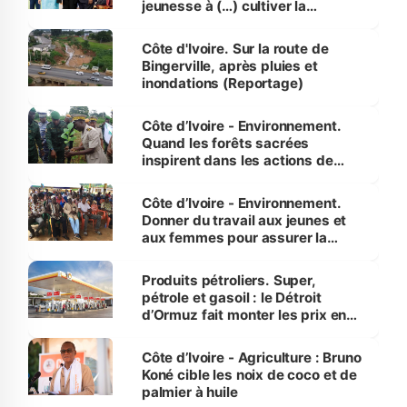
jeunesse à (…) cultiver la
compétence et l’intégrité »
(Alassane Ouattara
Côte d'Ivoire. Sur la route de
Bingerville, après pluies et
inondations (Reportage)
Côte d’Ivoire - Environnement.
Quand les forêts sacrées
inspirent dans les actions de
reboisement
Côte d’Ivoire - Environnement.
Donner du travail aux jeunes et
aux femmes pour assurer la
protection des espèces
menacées
Produits pétroliers. Super,
pétrole et gasoil : le Détroit
d’Ormuz fait monter les prix en
Côte d’Ivoire
Côte d’Ivoire - Agriculture : Bruno
Koné cible les noix de coco et de
palmier à huile