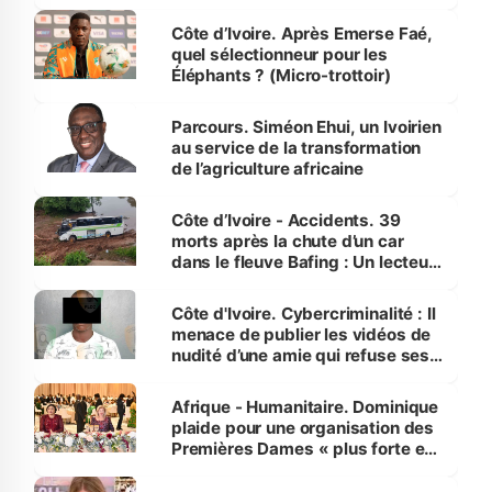
Côte d’Ivoire. Après Emerse Faé,
quel sélectionneur pour les
Éléphants ? (Micro-trottoir)
Parcours. Siméon Ehui, un Ivoirien
au service de la transformation
de l’agriculture africaine
Côte d’Ivoire - Accidents. 39
morts après la chute d’un car
dans le fleuve Bafing : Un lecteur
dénonce la légèreté du ministère
des Transports
Côte d'Ivoire. Cybercriminalité : Il
menace de publier les vidéos de
nudité d’une amie qui refuse ses
avances
Afrique - Humanitaire. Dominique
plaide pour une organisation des
Premières Dames « plus forte et
influente, dont l'impact s'affirme
sur la scène internationale »