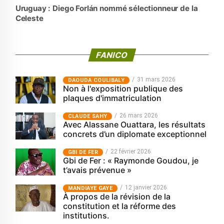
Uruguay : Diego Forlán nommé sélectionneur de la
Celeste
FANICO
31 mars 2026
‎DAOUDA COULIBALY
Non à l'exposition publique des
plaques d'immatriculation
26 mars 2026
CLAUDE SAHY
Avec Alassane Ouattara, les résultats
concrets d’un diplomate exceptionnel
22 février 2026
GBI DE FER
Gbi de Fer : « Raymonde Goudou, je
t’avais prévenue »
12 janvier 2026
MANDIAYE GAYE
À propos de la révision de la
constitution et la réforme des
institutions.