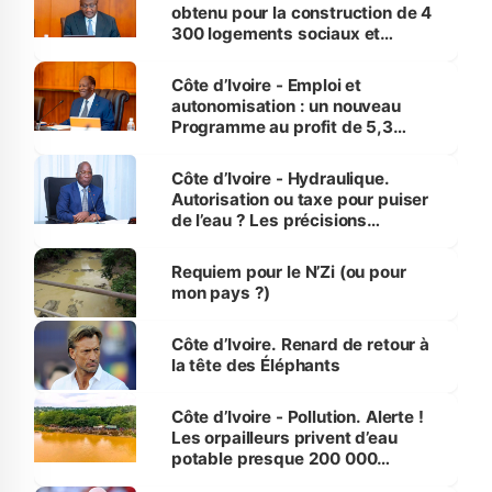
obtenu pour la construction de 4
300 logements sociaux et
économiques à Abidjan, Bouaké
et Yamoussoukro
Côte d’Ivoire - Emploi et
autonomisation : un nouveau
Programme au profit de 5,3
millions de jeunes
Côte d’Ivoire - Hydraulique.
Autorisation ou taxe pour puiser
de l’eau ? Les précisions
d’Assahoré
Requiem pour le N’Zi (ou pour
mon pays ?)
Côte d’Ivoire. Renard de retour à
la tête des Éléphants
Côte d’Ivoire - Pollution. Alerte !
Les orpailleurs privent d’eau
potable presque 200 000
habitants autour d’Agboville