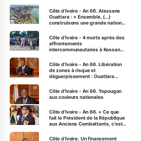
faveur des femmes et des
enfants
Côte d’Ivoire - An 66. Alassane
Ouattara : « Ensemble, (…)
construisons une grande nation
pour nous-mêmes et pour les
générations futures »
Côte d’Ivoire - 4 morts après des
affrontements
intercommunautaires à Kossandji
(Alepé) - Notre correspondant au
milieu des sinistrés
Côte d’Ivoire - An 66. Libération
de zones à risque et
déguerpissement : Ouattara
assure du « strict respect de
l'Etat de droit pour préserver les
Côte d'Ivoire - An 66. Yopougon
vies humaines »
aux couleurs nationales
Côte d’Ivoire - An 66. « Ce que
fait le Président de la République
aux Anciens Combattants, c'est
inédit » (Cne Yassoungo Koné ®)
Côte d’Ivoire. Un financement