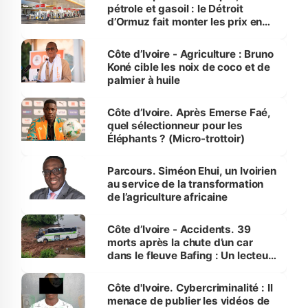
pétrole et gasoil : le Détroit
d’Ormuz fait monter les prix en
Côte d’Ivoire
Côte d’Ivoire - Agriculture : Bruno
Koné cible les noix de coco et de
palmier à huile
Côte d’Ivoire. Après Emerse Faé,
quel sélectionneur pour les
Éléphants ? (Micro-trottoir)
Parcours. Siméon Ehui, un Ivoirien
au service de la transformation
de l’agriculture africaine
Côte d’Ivoire - Accidents. 39
morts après la chute d’un car
dans le fleuve Bafing : Un lecteur
dénonce la légèreté du ministère
des Transports
Côte d'Ivoire. Cybercriminalité : Il
menace de publier les vidéos de