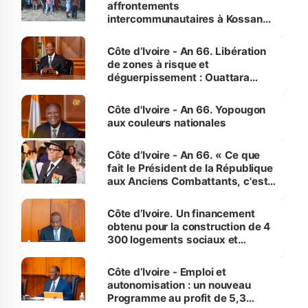
affrontements
intercommunautaires à Kossandji
(Alepé) - Notre correspondant au
milieu des sinistrés
Côte d’Ivoire - An 66. Libération
de zones à risque et
déguerpissement : Ouattara
assure du « strict respect de
l'Etat de droit pour préserver les
Côte d'Ivoire - An 66. Yopougon
vies humaines »
aux couleurs nationales
Côte d’Ivoire - An 66. « Ce que
fait le Président de la République
aux Anciens Combattants, c'est
inédit » (Cne Yassoungo Koné ®)
Côte d’Ivoire. Un financement
obtenu pour la construction de 4
300 logements sociaux et
économiques à Abidjan, Bouaké
et Yamoussoukro
Côte d’Ivoire - Emploi et
autonomisation : un nouveau
Programme au profit de 5,3