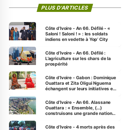
PLUS D'ARTICLES
Côte d’Ivoire - An 66. Défilé - «
Saloni ! Saloni ! » : les soldats
indiens en vedette à Yop’ City
Côte d’Ivoire - An 66. Défilé :
L’agriculture sur les chars de la
prospérité
Côte d’Ivoire - Gabon : Dominique
Ouattara et Zita Oligui Nguema
échangent sur leurs initiatives en
faveur des femmes et des
enfants
Côte d’Ivoire - An 66. Alassane
Ouattara : « Ensemble, (…)
construisons une grande nation
pour nous-mêmes et pour les
générations futures »
Côte d’Ivoire - 4 morts après des