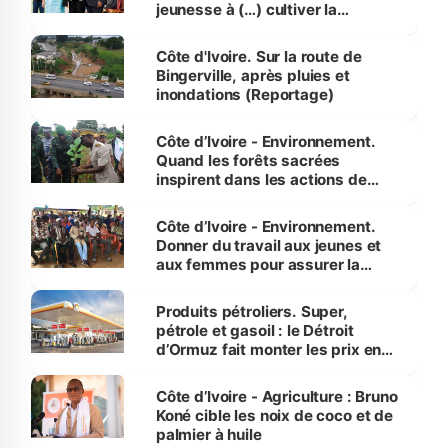
jeunesse à (…) cultiver la
compétence et l’intégrité »
(Alassane Ouattara
Côte d'Ivoire. Sur la route de
Bingerville, après pluies et
inondations (Reportage)
Côte d’Ivoire - Environnement.
Quand les forêts sacrées
inspirent dans les actions de
reboisement
Côte d’Ivoire - Environnement.
Donner du travail aux jeunes et
aux femmes pour assurer la
protection des espèces
menacées
Produits pétroliers. Super,
pétrole et gasoil : le Détroit
d’Ormuz fait monter les prix en
Côte d’Ivoire
Côte d’Ivoire - Agriculture : Bruno
Koné cible les noix de coco et de
palmier à huile