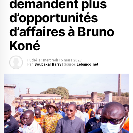
demandent plus
d’opportunités
d’affaires à Bruno
Koné
Publié le :
mercredi 15 mars 2023
Par:
Boubakar Barry
| Source:
Lebanco.net