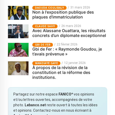
31 mars 2026
‎DAOUDA COULIBALY
Non à l'exposition publique des
plaques d'immatriculation
26 mars 2026
CLAUDE SAHY
Avec Alassane Ouattara, les résultats
concrets d’un diplomate exceptionnel
22 février 2026
GBI DE FER
Gbi de Fer : « Raymonde Goudou, je
t’avais prévenue »
12 janvier 2026
MANDIAYE GAYE
À propos de la révision de la
constitution et la réforme des
institutions.
Partagez sur notre espace
FANICO*
vos opinions
et/ou lettres ouvertes, accompagnées de votre
photo.
Lebanco.net
reste ouvert à toutes les idées
et opinions. Contactez-nous en nous écrivant à