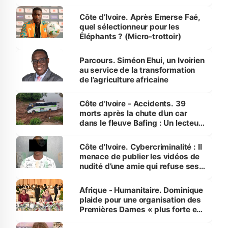
Côte d’Ivoire. Après Emerse Faé,
quel sélectionneur pour les
Éléphants ? (Micro-trottoir)
Parcours. Siméon Ehui, un Ivoirien
au service de la transformation
de l’agriculture africaine
Côte d’Ivoire - Accidents. 39
morts après la chute d’un car
dans le fleuve Bafing : Un lecteur
dénonce la légèreté du ministère
des Transports
Côte d'Ivoire. Cybercriminalité : Il
menace de publier les vidéos de
nudité d’une amie qui refuse ses
avances
Afrique - Humanitaire. Dominique
plaide pour une organisation des
Premières Dames « plus forte et
influente, dont l'impact s'affirme