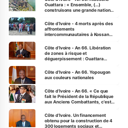
Ouattara : « Ensemble, (…)
construisons une grande nation
pour nous-mêmes et pour les
générations futures »
Côte d’Ivoire - 4 morts après des
affrontements
intercommunautaires à Kossandji
(Alepé) - Notre correspondant au
milieu des sinistrés
Côte d’Ivoire - An 66. Libération
de zones à risque et
déguerpissement : Ouattara
assure du « strict respect de
l'Etat de droit pour préserver les
Côte d'Ivoire - An 66. Yopougon
vies humaines »
aux couleurs nationales
Côte d’Ivoire - An 66. « Ce que
fait le Président de la République
aux Anciens Combattants, c'est
inédit » (Cne Yassoungo Koné ®)
Côte d’Ivoire. Un financement
obtenu pour la construction de 4
300 logements sociaux et