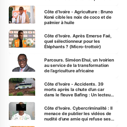
Côte d’Ivoire
Côte d’Ivoire - Agriculture : Bruno
Koné cible les noix de coco et de
palmier à huile
Côte d’Ivoire. Après Emerse Faé,
quel sélectionneur pour les
Éléphants ? (Micro-trottoir)
Parcours. Siméon Ehui, un Ivoirien
au service de la transformation
de l’agriculture africaine
Côte d’Ivoire - Accidents. 39
morts après la chute d’un car
dans le fleuve Bafing : Un lecteur
dénonce la légèreté du ministère
des Transports
Côte d'Ivoire. Cybercriminalité : Il
menace de publier les vidéos de
nudité d’une amie qui refuse ses
avances