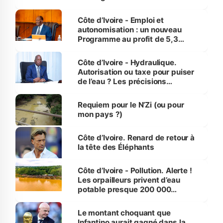
économiques à Abidjan, Bouaké
et Yamoussoukro
Côte d’Ivoire - Emploi et
autonomisation : un nouveau
Programme au profit de 5,3
millions de jeunes
Côte d’Ivoire - Hydraulique.
Autorisation ou taxe pour puiser
de l’eau ? Les précisions
d’Assahoré
Requiem pour le N’Zi (ou pour
mon pays ?)
Côte d’Ivoire. Renard de retour à
la tête des Éléphants
Côte d’Ivoire - Pollution. Alerte !
Les orpailleurs privent d’eau
potable presque 200 000
habitants autour d’Agboville
Le montant choquant que
Infantino aurait gagné dans la