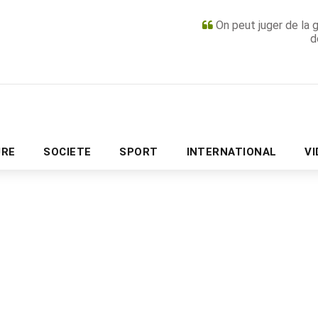
On peut juger de la 
d
PUBLICITÉ
URE
SOCIETE
SPORT
INTERNATIONAL
V