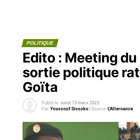
POLITIQUE
Edito : Meeting du
sortie politique ra
Goïta
Publié le :
lundi 13 mars 2023
Par:
Youssouf Sissoko
| Source:
L'Alternance