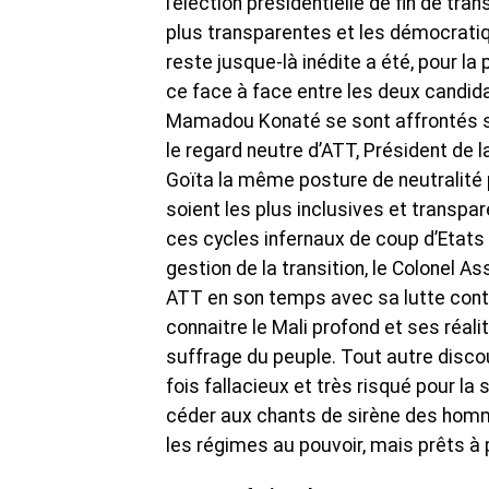
l’élection présidentielle de fin de tran
plus transparentes et les démocratiqu
reste jusque-là inédite a été, pour la
ce face à face entre les deux candid
Mamadou Konaté se sont affrontés s
le regard neutre d’ATT, Président de l
Goïta la même posture de neutralité po
soient les plus inclusives et transpa
ces cycles infernaux de coup d’Etats à
gestion de la transition, le Colonel 
ATT en son temps avec sa lutte contr
connaitre le Mali profond et ses réalités
suffrage du peuple. Tout autre discou
fois fallacieux et très risqué pour la 
céder aux chants de sirène des hom
les régimes au pouvoir, mais prêts à 