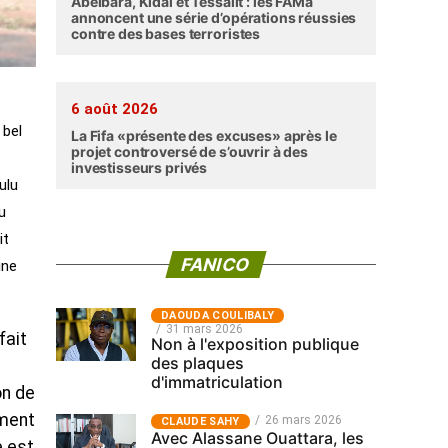
Abéibara, Kidal et Tessalit : les FAMa
annoncent une série d’opérations réussies
contre des bases terroristes
6 août 2026
 bel
La Fifa «présente des excuses» après le
projet controversé de s’ouvrir à des
investisseurs privés
ulu
u
it
FANICO
ine
‎DAOUDA COULIBALY
31 mars 2026
fait
Non à l'exposition publique
des plaques
d'immatriculation
on de
ement
26 mars 2026
CLAUDE SAHY
Avec Alassane Ouattara, les
e est