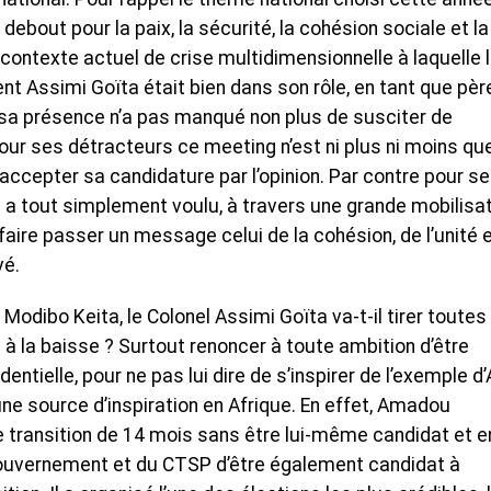
ebout pour la paix, la sécurité, la cohésion sociale et la
au contexte actuel de crise multidimensionnelle à laquelle 
ent Assimi Goïta était bien dans son rôle, en tant que pèr
, sa présence n’a pas manqué non plus de susciter de
ur ses détracteurs ce meeting n’est ni plus ni moins que
ccepter sa candidature par l’opinion. Par contre pour s
on a tout simplement voulu, à travers une grande mobilisa
aire passer un message celui de la cohésion, de l’unité 
vé.
Modibo Keita, le Colonel Assimi Goïta va-t-il tirer toutes
on à la baisse ? Surtout renoncer à toute ambition d’être
entielle, pour ne pas lui dire de s’inspirer de l’exemple d
ne source d’inspiration en Afrique. En effet, Amadou
e transition de 14 mois sans être lui-même candidat et e
ouvernement et du CTSP d’être également candidat à