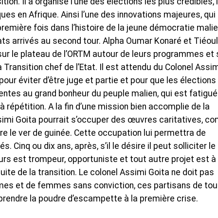
sition. Il a organisé l’une des élections les plus crédibles, 
es en Afrique. Ainsi l’une des innovations majeures, qui
 première fois dans l’histoire de la jeune démocratie mali
ats arrivés au second tour. Alpha Oumar Konaré et Tiéou
ur le plateau de l’ORTM autour de leurs programmes et
a Transition chef de l’Etat. Il est attendu du Colonel Assi
ur éviter d’être juge et partie et pour que les élections
rentes au grand bonheur du peuple malien, qui est fatigué
 répétition. A la fin d’une mission bien accomplie de la
Assimi Goita pourrait s’occuper des œuvres caritatives, 
e le ver de guinée. Cette occupation lui permettra de
. Cinq ou dix ans, après, s’il le désire il peut solliciter le
rs est trompeur, opportuniste et tout autre projet est à 
suite de la transition. Le colonel Assimi Goita ne doit pas
mes et de femmes sans conviction, ces partisans de to
prendre la poudre d’escampette à la première crise.