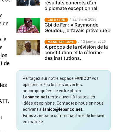
résultats concrets d’un
diplomate exceptionnel
le
22 février 2026
GBI DE FER
e de
Gbi de Fer : « Raymonde
Goudou, je t’avais prévenue »
 le
12 janvier 2026
MANDIAYE GAYE
À propos de la révision de la
es
constitution et la réforme
tion
des institutions.
et de
Partagez sur notre espace
FANICO*
vos
opinions et/ou lettres ouvertes,
 les
accompagnées de votre photo.
Lebanco.net
reste ouvert à toutes les
’ATT.
idées et opinions. Contactez-nous en nous
écrivant à
fanico@lebanco.net
.
Fanico :
espace communautaire de lessive
n
en malinké