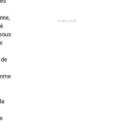
les
enne,
PUBLICITÉ
lé
 sous
mi
 de
comme
la
us