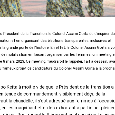
Président de la Transition, le Colonel Assimi Goïta de s’inspirer du
sition et en organisant des élections transparentes, inclusives et
 la grande porte de l’histoire. En effet, le Colonel Assimi Goïta a vo
 de mobilisation en faisant organiser par les femmes, un meeting a
 mars 2023. Ce meeting, faudrait-il le rappeler, fait à dessein, ava
u fameux projet de candidature du Colonel Assimi Goïta à la procha
 Keita à moitié vide que le Président de la transition a 
t en tenue de commandement, visiblement déçu de la
 vaut la chandelle, il s’est adressé aux femmes à l’occasi
, en les magnifiant et en les exhortant à participer plein
 national. Pour rappel le thème national choisi cette anné