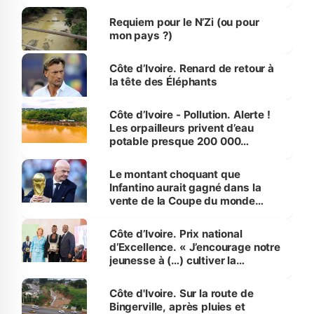
d’Assahoré
Requiem pour le N’Zi (ou pour
mon pays ?)
Côte d’Ivoire. Renard de retour à
la tête des Éléphants
Côte d’Ivoire - Pollution. Alerte !
Les orpailleurs privent d’eau
potable presque 200 000
habitants autour d’Agboville
Le montant choquant que
Infantino aurait gagné dans la
vente de la Coupe du monde
révélé
Côte d’Ivoire. Prix national
d’Excellence. « J’encourage notre
jeunesse à (…) cultiver la
compétence et l’intégrité »
(Alassane Ouattara
Côte d'Ivoire. Sur la route de
Bingerville, après pluies et