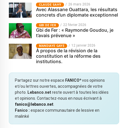
26 mars 2026
CLAUDE SAHY
Avec Alassane Ouattara, les résultats
concrets d’un diplomate exceptionnel
22 février 2026
GBI DE FER
Gbi de Fer : « Raymonde Goudou, je
t’avais prévenue »
12 janvier 2026
MANDIAYE GAYE
À propos de la révision de la
constitution et la réforme des
institutions.
Partagez sur notre espace
FANICO*
vos opinions
et/ou lettres ouvertes, accompagnées de votre
photo.
Lebanco.net
reste ouvert à toutes les idées
et opinions. Contactez-nous en nous écrivant à
fanico@lebanco.net
.
Fanico :
espace communautaire de lessive en
malinké