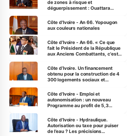
de zones à risque et
déguerpissement : Ouattara
assure du « strict respect de
l'Etat de droit pour préserver les
Côte d'Ivoire - An 66. Yopougon
vies humaines »
aux couleurs nationales
Côte d’Ivoire - An 66. « Ce que
fait le Président de la République
aux Anciens Combattants, c'est
inédit » (Cne Yassoungo Koné ®)
Côte d’Ivoire. Un financement
obtenu pour la construction de 4
300 logements sociaux et
économiques à Abidjan, Bouaké
et Yamoussoukro
Côte d’Ivoire - Emploi et
autonomisation : un nouveau
Programme au profit de 5,3
millions de jeunes
Côte d’Ivoire - Hydraulique.
Autorisation ou taxe pour puiser
de l’eau ? Les précisions