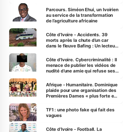
Parcours. Siméon Ehui, un Ivoirien
au service de la transformation
de l’agriculture africaine
Côte d’Ivoire - Accidents. 39
morts après la chute d’un car
dans le fleuve Bafing : Un lecteur
dénonce la légèreté du ministère
des Transports
Côte d'Ivoire. Cybercriminalité : Il
menace de publier les vidéos de
nudité d’une amie qui refuse ses
avances
Afrique - Humanitaire. Dominique
plaide pour une organisation des
Premières Dames « plus forte et
influente, dont l'impact s'affirme
sur la scène internationale »
TF1 : une photo fake qui fait des
vagues
Côte d’Ivoire - Football. La