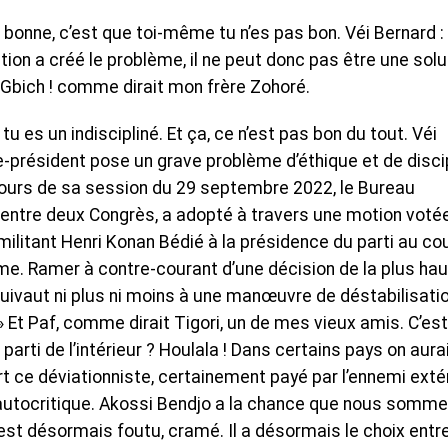
s bonne, c’est que toi-même tu n’es pas bon. Véi Bernard :
stion a créé le problème, il ne peut donc pas être une solu
 Gbich ! comme dirait mon frère Zohoré.
e tu es un indiscipliné. Et ça, ce n’est pas bon du tout. Véi
ce-président pose un grave problème d’éthique et de disci
u cours de sa session du 29 septembre 2022, le Bureau
i entre deux Congrès, a adopté à travers une motion voté
 militant Henri Konan Bédié à la présidence du parti au co
ème. Ramer à contre-courant d’une décision de la plus ha
uivaut ni plus ni moins à une manœuvre de déstabilisatio
r. » Et Paf, comme dirait Tigori, un de mes vieux amis. C’est
 parti de l’intérieur ? Houlala ! Dans certains pays on aura
rt ce déviationniste, certainement payé par l’ennemi extér
n autocritique. Akossi Bendjo a la chance que nous somm
l est désormais foutu, cramé. Il a désormais le choix entr