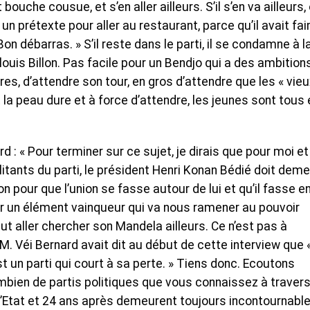
 bouche cousue, et s’en aller ailleurs. S’il s’en va ailleurs,
t un prétexte pour aller au restaurant, parce qu’il avait fa
 Bon débarras. » S’il reste dans le parti, il se condamne à l
uis Billon. Pas facile pour un Bendjo qui a des ambition
s, d’attendre son tour, en gros d’attendre que les « vieu
t la peau dure et à force d’attendre, les jeunes sont tous 
d : « Pour terminer sur ce sujet, je dirais que pour moi et
tants du parti, le président Henri Konan Bédié doit deme
on pour que l’union se fasse autour de lui et qu’il fasse e
ir un élément vainqueur qui va nous ramener au pouvoir
ut aller chercher son Mandela ailleurs. Ce n’est pas à
, M. Véi Bernard avait dit au début de cette interview que 
est un parti qui court à sa perte. » Tiens donc. Ecoutons
ombien de partis politiques que vous connaissez à travers
 d’Etat et 24 ans après demeurent toujours incontournabl