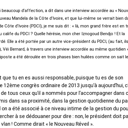
ai beaucoup d’affection, a dit dans une interview accordée au « Nou
nouveau Mandela de la Côte d’Ivoire, et que lui-même se verrait bien d
 Côte d’Ivoire (PDCI), je me suis dit : « là, mon grand frère est en t
du calife du PDCI ? Quelle hérésie, mon cher Iznogoud Bendjo ! Et la
é. Elle a été portée par un autre vice-président du PDCI, (au fait, il
), Véi Bernard, à travers une interview accordée au même quotidien «
 riposte a été déroulée en trois phases bien huilées comme on sait le
est que tu en es aussi responsable, puisque tu es de son
 le 12ème congrès ordinaire de 2013 jusqu’à aujourd’hui, c
t de tous ceux qu’il a nommés pour l’accompagner dans 
 mis dans sa proximité, dans la gestion quotidienne du pa
 on a été associé à ce niveau intime de la gestion du pou
rcher à se dédouaner pour dire : non, le président doit pa
t vlan ! Comme dirait « le Nouveau Réveil ».