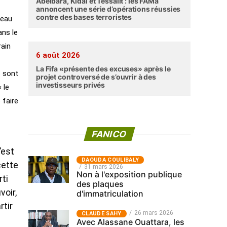
Abéibara, Kidal et Tessalit : les FAMa
annoncent une série d’opérations réussies
contre des bases terroristes
veau
ans le
rain
6 août 2026
La Fifa «présente des excuses» après le
s sont
projet controversé de s’ouvrir à des
investisseurs privés
 le
 faire
FANICO
’est
‎DAOUDA COULIBALY
cette
31 mars 2026
Non à l'exposition publique
rti
des plaques
voir,
d'immatriculation
rtir
26 mars 2026
CLAUDE SAHY
Avec Alassane Ouattara, les