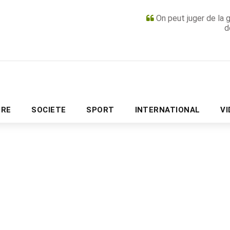
On peut juger de la 
d
PUBLICITÉ
URE
SOCIETE
SPORT
INTERNATIONAL
V