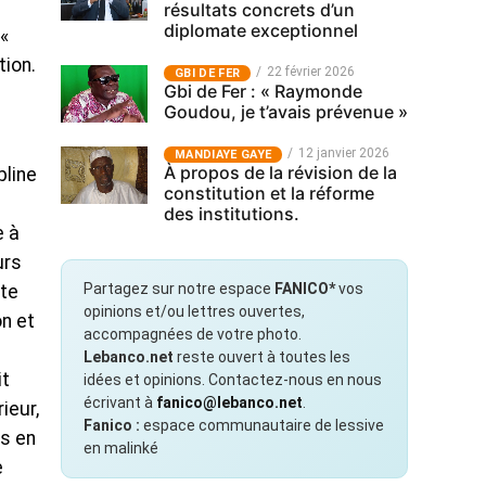
résultats concrets d’un
diplomate exceptionnel
 «
tion.
22 février 2026
GBI DE FER
Gbi de Fer : « Raymonde
Goudou, je t’avais prévenue »
12 janvier 2026
MANDIAYE GAYE
À propos de la révision de la
pline
constitution et la réforme
des institutions.
e à
urs
Partagez sur notre espace
FANICO*
vos
ute
opinions et/ou lettres ouvertes,
n et
accompagnées de votre photo.
Lebanco.net
reste ouvert à toutes les
it
idées et opinions. Contactez-nous en nous
écrivant à
fanico@lebanco.net
.
ieur,
Fanico :
espace communautaire de lessive
es en
en malinké
e