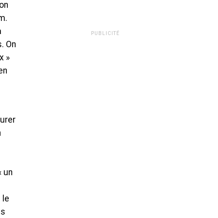
 on
im.
a
PUBLICITÉ
s. On
x »
en
urer
n
« un
 le
es