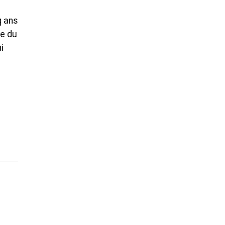
q ans
re du
i