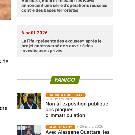
Abéibara, Kidal et Tessalit : les FAMa
annoncent une série d’opérations réussies
contre des bases terroristes
6 août 2026
La Fifa «présente des excuses» après le
projet controversé de s’ouvrir à des
investisseurs privés
s de
FANICO
‎DAOUDA COULIBALY
31 mars 2026
Non à l'exposition publique
ndre
des plaques
d'immatriculation
26 mars 2026
CLAUDE SAHY
Avec Alassane Ouattara, les