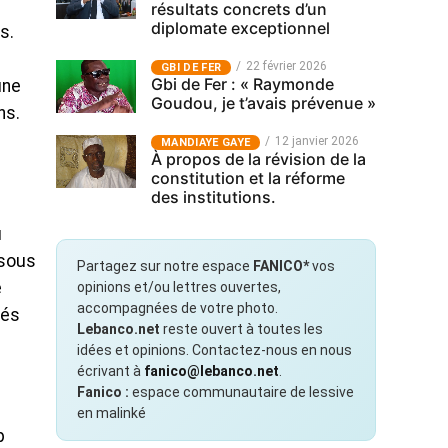
résultats concrets d’un
diplomate exceptionnel
s.
22 février 2026
GBI DE FER
Gbi de Fer : « Raymonde
une
Goudou, je t’avais prévenue »
ns.
12 janvier 2026
MANDIAYE GAYE
À propos de la révision de la
constitution et la réforme
des institutions.
u
 sous
Partagez sur notre espace
FANICO*
vos
é
opinions et/ou lettres ouvertes,
accompagnées de votre photo.
nés
Lebanco.net
reste ouvert à toutes les
idées et opinions. Contactez-nous en nous
écrivant à
fanico@lebanco.net
.
Fanico :
espace communautaire de lessive
en malinké
p