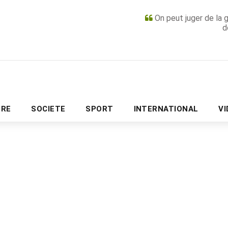
On peut juger de la 
d
PUBLICITÉ
URE
SOCIETE
SPORT
INTERNATIONAL
V