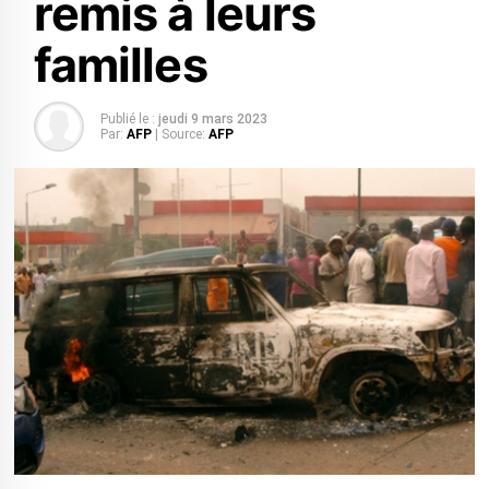
remis à leurs
familles
Publié le :
jeudi 9 mars 2023
Par:
AFP
| Source:
AFP