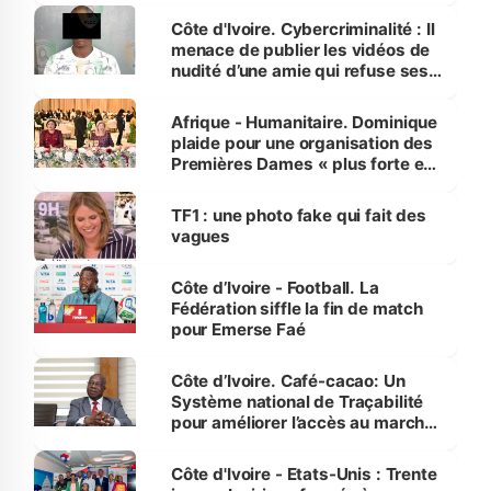
des Transports
Côte d'Ivoire. Cybercriminalité : Il
menace de publier les vidéos de
nudité d’une amie qui refuse ses
avances
Afrique - Humanitaire. Dominique
plaide pour une organisation des
Premières Dames « plus forte et
influente, dont l'impact s'affirme
sur la scène internationale »
TF1 : une photo fake qui fait des
vagues
Côte d’Ivoire - Football. La
Fédération siffle la fin de match
pour Emerse Faé
Côte d’Ivoire. Café-cacao: Un
Système national de Traçabilité
pour améliorer l’accès au marché
international
Côte d'Ivoire - Etats-Unis : Trente