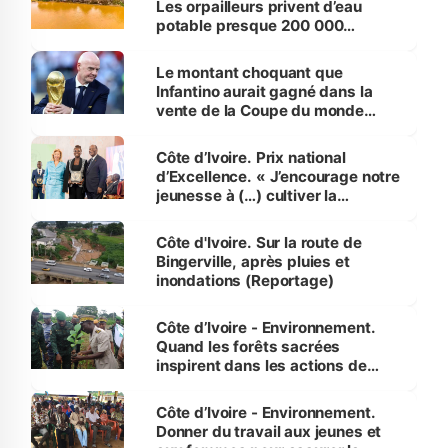
Les orpailleurs privent d’eau
potable presque 200 000
habitants autour d’Agboville
Le montant choquant que
Infantino aurait gagné dans la
vente de la Coupe du monde
révélé
Côte d’Ivoire. Prix national
d’Excellence. « J’encourage notre
jeunesse à (…) cultiver la
compétence et l’intégrité »
(Alassane Ouattara
Côte d'Ivoire. Sur la route de
Bingerville, après pluies et
inondations (Reportage)
Côte d’Ivoire - Environnement.
Quand les forêts sacrées
inspirent dans les actions de
reboisement
Côte d’Ivoire - Environnement.
Donner du travail aux jeunes et