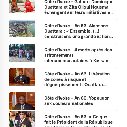
Côte d’Ivoire - Gabon : Dominique
Ouattara et Zita Oligui Nguema
échangent sur leurs initiatives en
faveur des femmes et des
enfants
Côte d’Ivoire - An 66. Alassane
Ouattara : « Ensemble, (…)
construisons une grande nation
pour nous-mêmes et pour les
générations futures »
Côte d’Ivoire - 4 morts après des
affrontements
intercommunautaires à Kossandji
(Alepé) - Notre correspondant au
milieu des sinistrés
Côte d’Ivoire - An 66. Libération
de zones à risque et
déguerpissement : Ouattara
assure du « strict respect de
l'Etat de droit pour préserver les
Côte d'Ivoire - An 66. Yopougon
vies humaines »
aux couleurs nationales
Côte d’Ivoire - An 66. « Ce que
fait le Président de la République