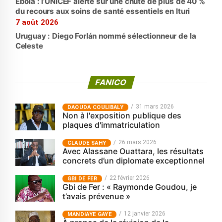
Ebola : l’UNICEF alerte sur une chute de plus de 40 %
du recours aux soins de santé essentiels en Ituri
7 août 2026
Uruguay : Diego Forlán nommé sélectionneur de la
Celeste
FANICO
31 mars 2026
‎DAOUDA COULIBALY
Non à l'exposition publique des
plaques d'immatriculation
26 mars 2026
CLAUDE SAHY
Avec Alassane Ouattara, les résultats
concrets d’un diplomate exceptionnel
22 février 2026
GBI DE FER
Gbi de Fer : « Raymonde Goudou, je
t’avais prévenue »
12 janvier 2026
MANDIAYE GAYE