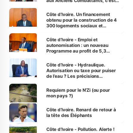
aux Anciens Combattants, c'est
inédit » (Cne Yassoungo Koné ®)
Côte d’Ivoire. Un financement
obtenu pour la construction de 4
300 logements sociaux et
économiques à Abidjan, Bouaké
et Yamoussoukro
Côte d’Ivoire - Emploi et
autonomisation : un nouveau
Programme au profit de 5,3
millions de jeunes
Côte d’Ivoire - Hydraulique.
Autorisation ou taxe pour puiser
de l’eau ? Les précisions
d’Assahoré
Requiem pour le N’Zi (ou pour
mon pays ?)
Côte d’Ivoire. Renard de retour à
la tête des Éléphants
Côte d’Ivoire - Pollution. Alerte !