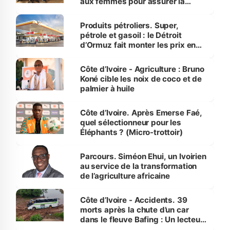
aux femmes pour assurer la
protection des espèces
menacées
Produits pétroliers. Super,
pétrole et gasoil : le Détroit
d’Ormuz fait monter les prix en
Côte d’Ivoire
Côte d’Ivoire - Agriculture : Bruno
Koné cible les noix de coco et de
palmier à huile
Côte d’Ivoire. Après Emerse Faé,
quel sélectionneur pour les
Éléphants ? (Micro-trottoir)
Parcours. Siméon Ehui, un Ivoirien
au service de la transformation
de l’agriculture africaine
Côte d’Ivoire - Accidents. 39
morts après la chute d’un car
dans le fleuve Bafing : Un lecteur
dénonce la légèreté du ministère