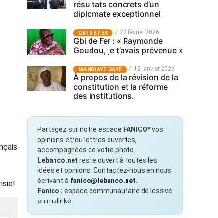
résultats concrets d’un
diplomate exceptionnel
22 février 2026
GBI DE FER
Gbi de Fer : « Raymonde
Goudou, je t’avais prévenue »
12 janvier 2026
MANDIAYE GAYE
À propos de la révision de la
constitution et la réforme
des institutions.
Partagez sur notre espace
FANICO*
vos
opinions et/ou lettres ouvertes,
ançais
accompagnées de votre photo.
Lebanco.net
reste ouvert à toutes les
idées et opinions. Contactez-nous en nous
écrivant à
fanico@lebanco.net
.
isie!
Fanico :
espace communautaire de lessive
en malinké