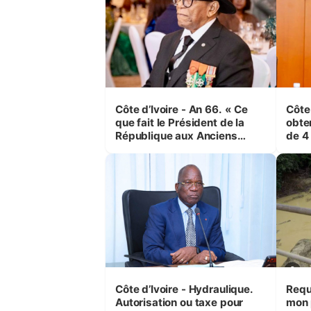
Côte d’Ivoire - An 66. « Ce
Côte
que fait le Président de la
obte
République aux Anciens
de 4
Combattants, c'est inédit »
et é
(Cne Yassoungo Koné ®)
Boua
Côte d’Ivoire - Hydraulique.
Requ
Autorisation ou taxe pour
mon 