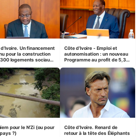
 d’Ivoire. Un financement
Côte d’Ivoire - Emploi et
nu pour la construction
autonomisation : un nouveau
 300 logements sociaux
Programme au profit de 5,3
conomiques à Abidjan,
millions de jeunes
ké et Yamoussoukro
iem pour le N’Zi (ou pour
Côte d’Ivoire. Renard de
pays ?)
retour à la tête des Éléphants