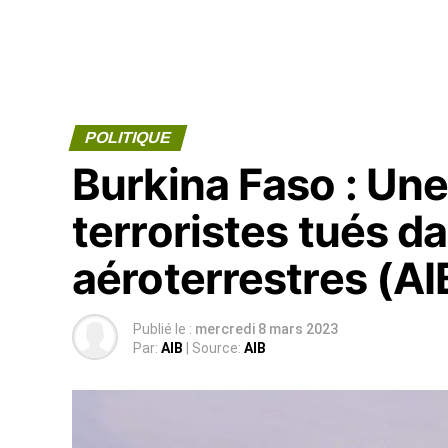
POLITIQUE
Burkina Faso : Une
terroristes tués d
aéroterrestres (AI
Publié le :
mercredi 8 mars 2023
Par:
AIB
| Source:
AIB