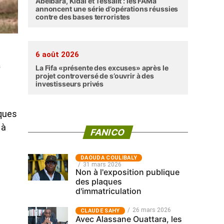
Abéibara, Kidal et Tessalit : les FAMa
annoncent une série d’opérations réussies
contre des bases terroristes
6 août 2026
a
La Fifa «présente des excuses» après le
projet controversé de s’ouvrir à des
investisseurs privés
lques
 à
FANICO
‎DAOUDA COULIBALY
31 mars 2026
Non à l'exposition publique
des plaques
d'immatriculation
26 mars 2026
CLAUDE SAHY
Avec Alassane Ouattara, les