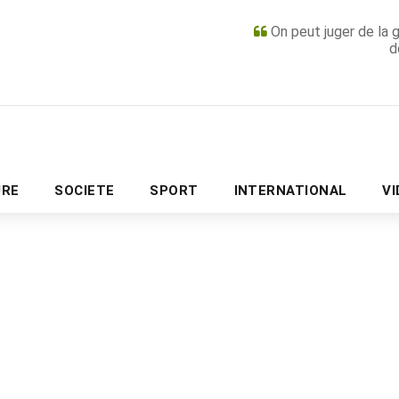
On peut juger de la 
d
PUBLICITÉ
URE
SOCIETE
SPORT
INTERNATIONAL
V