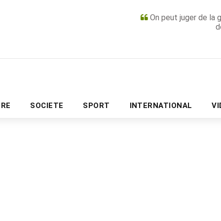
On peut juger de la 
d
PUBLICITÉ
URE
SOCIETE
SPORT
INTERNATIONAL
V