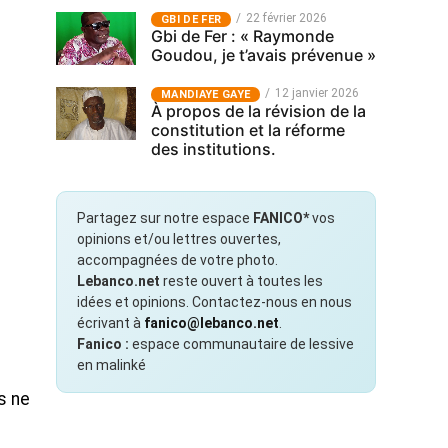
22 février 2026
GBI DE FER
Gbi de Fer : « Raymonde
Goudou, je t’avais prévenue »
12 janvier 2026
MANDIAYE GAYE
À propos de la révision de la
constitution et la réforme
des institutions.
Partagez sur notre espace
FANICO*
vos
opinions et/ou lettres ouvertes,
accompagnées de votre photo.
Lebanco.net
reste ouvert à toutes les
idées et opinions. Contactez-nous en nous
écrivant à
fanico@lebanco.net
.
Fanico :
espace communautaire de lessive
en malinké
s ne