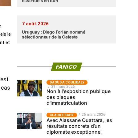
essentiels en Ituri
7 août 2026
e
Uruguay : Diego Forlán nommé
els le
sélectionneur de la Celeste
nt et
FANICO
 est
‎DAOUDA COULIBALY
31 mars 2026
e cas
Non à l'exposition publique
des plaques
d'immatriculation
26 mars 2026
CLAUDE SAHY
Avec Alassane Ouattara, les
résultats concrets d’un
diplomate exceptionnel