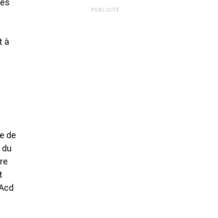
les
PUBLICITÉ
t à
e de
 du
ure
t
 Acd