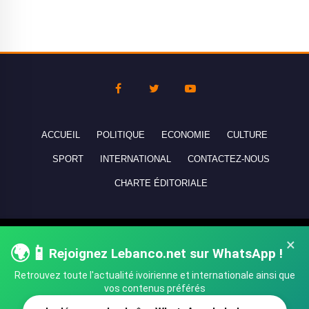
ACCUEIL
POLITIQUE
ECONOMIE
CULTURE
SPORT
INTERNATIONAL
CONTACTEZ-NOUS
CHARTE ÉDITORIALE
Copyright © 2010-2026 lebanco.net - Tous droits de reproduction
×
🌍📱
Rejoignez Lebanco.net sur WhatsApp !
réservés - All rights reserved.
Retrouvez toute l'actualité ivoirienne et internationale ainsi que
vos contenus préférés