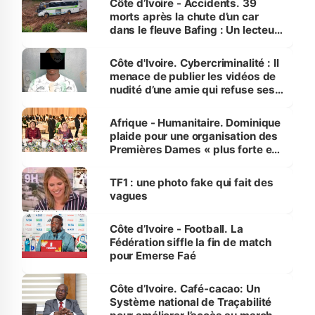
Côte d’Ivoire - Accidents. 39
morts après la chute d’un car
dans le fleuve Bafing : Un lecteur
dénonce la légèreté du ministère
des Transports
Côte d'Ivoire. Cybercriminalité : Il
menace de publier les vidéos de
nudité d’une amie qui refuse ses
avances
Afrique - Humanitaire. Dominique
plaide pour une organisation des
Premières Dames « plus forte et
influente, dont l'impact s'affirme
sur la scène internationale »
TF1 : une photo fake qui fait des
vagues
Côte d’Ivoire - Football. La
Fédération siffle la fin de match
pour Emerse Faé
Côte d’Ivoire. Café-cacao: Un
Système national de Traçabilité