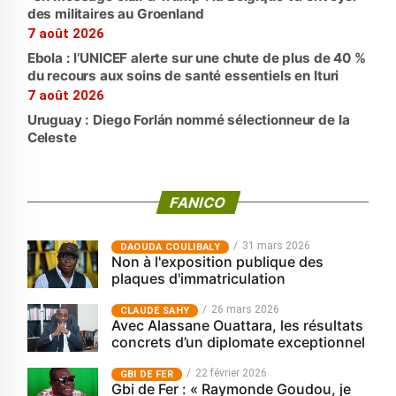
des militaires au Groenland
7 août 2026
Ebola : l’UNICEF alerte sur une chute de plus de 40 %
du recours aux soins de santé essentiels en Ituri
7 août 2026
Uruguay : Diego Forlán nommé sélectionneur de la
Celeste
FANICO
31 mars 2026
‎DAOUDA COULIBALY
Non à l'exposition publique des
plaques d'immatriculation
26 mars 2026
CLAUDE SAHY
Avec Alassane Ouattara, les résultats
concrets d’un diplomate exceptionnel
22 février 2026
GBI DE FER
Gbi de Fer : « Raymonde Goudou, je