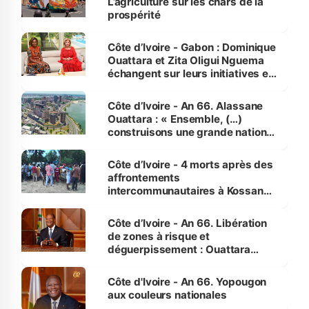
L’agriculture sur les chars de la
prospérité
Côte d’Ivoire - Gabon : Dominique
Ouattara et Zita Oligui Nguema
échangent sur leurs initiatives en
faveur des femmes et des
enfants
Côte d’Ivoire - An 66. Alassane
Ouattara : « Ensemble, (…)
construisons une grande nation
pour nous-mêmes et pour les
générations futures »
Côte d’Ivoire - 4 morts après des
affrontements
intercommunautaires à Kossandji
(Alepé) - Notre correspondant au
milieu des sinistrés
Côte d’Ivoire - An 66. Libération
de zones à risque et
déguerpissement : Ouattara
assure du « strict respect de
l'Etat de droit pour préserver les
Côte d'Ivoire - An 66. Yopougon
vies humaines »
aux couleurs nationales