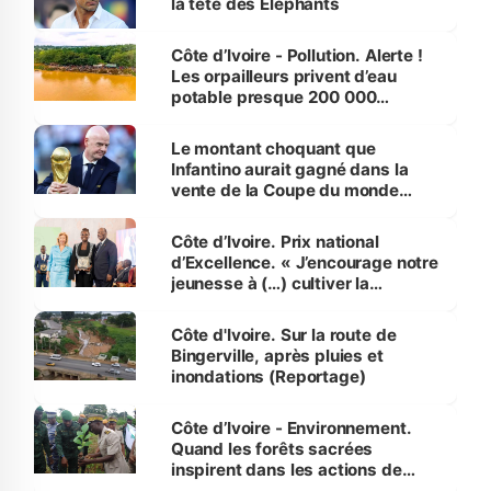
la tête des Éléphants
Côte d’Ivoire - Pollution. Alerte !
Les orpailleurs privent d’eau
potable presque 200 000
habitants autour d’Agboville
Le montant choquant que
Infantino aurait gagné dans la
vente de la Coupe du monde
révélé
Côte d’Ivoire. Prix national
d’Excellence. « J’encourage notre
jeunesse à (…) cultiver la
compétence et l’intégrité »
(Alassane Ouattara
Côte d'Ivoire. Sur la route de
Bingerville, après pluies et
inondations (Reportage)
Côte d’Ivoire - Environnement.
Quand les forêts sacrées
inspirent dans les actions de
reboisement