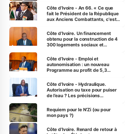
Côte d’Ivoire - An 66. « Ce que
fait le Président de la République
aux Anciens Combattants, c'est
inédit » (Cne Yassoungo Koné ®)
Côte d’Ivoire. Un financement
obtenu pour la construction de 4
300 logements sociaux et
économiques à Abidjan, Bouaké
et Yamoussoukro
Côte d’Ivoire - Emploi et
autonomisation : un nouveau
Programme au profit de 5,3
millions de jeunes
Côte d’Ivoire - Hydraulique.
Autorisation ou taxe pour puiser
de l’eau ? Les précisions
d’Assahoré
Requiem pour le N’Zi (ou pour
mon pays ?)
Côte d’Ivoire. Renard de retour à