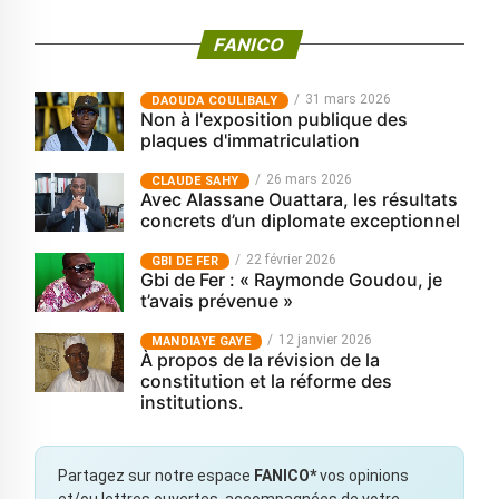
FANICO
31 mars 2026
‎DAOUDA COULIBALY
Non à l'exposition publique des
plaques d'immatriculation
26 mars 2026
CLAUDE SAHY
Avec Alassane Ouattara, les résultats
concrets d’un diplomate exceptionnel
22 février 2026
GBI DE FER
Gbi de Fer : « Raymonde Goudou, je
t’avais prévenue »
12 janvier 2026
MANDIAYE GAYE
À propos de la révision de la
constitution et la réforme des
institutions.
Partagez sur notre espace
FANICO*
vos opinions
et/ou lettres ouvertes, accompagnées de votre