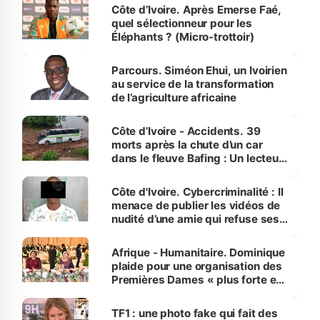
Côte d’Ivoire. Après Emerse Faé,
quel sélectionneur pour les
Éléphants ? (Micro-trottoir)
Parcours. Siméon Ehui, un Ivoirien
au service de la transformation
de l’agriculture africaine
Côte d’Ivoire - Accidents. 39
morts après la chute d’un car
dans le fleuve Bafing : Un lecteur
dénonce la légèreté du ministère
des Transports
Côte d'Ivoire. Cybercriminalité : Il
menace de publier les vidéos de
nudité d’une amie qui refuse ses
avances
Afrique - Humanitaire. Dominique
plaide pour une organisation des
Premières Dames « plus forte et
influente, dont l'impact s'affirme
sur la scène internationale »
TF1 : une photo fake qui fait des