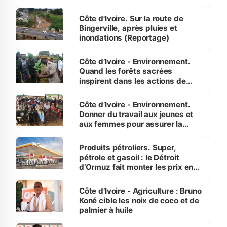
compétence et l’intégrité »
(Alassane Ouattara
Côte d'Ivoire. Sur la route de
Bingerville, après pluies et
inondations (Reportage)
Côte d’Ivoire - Environnement.
Quand les forêts sacrées
inspirent dans les actions de
reboisement
Côte d’Ivoire - Environnement.
Donner du travail aux jeunes et
aux femmes pour assurer la
protection des espèces
menacées
Produits pétroliers. Super,
pétrole et gasoil : le Détroit
d’Ormuz fait monter les prix en
Côte d’Ivoire
Côte d’Ivoire - Agriculture : Bruno
Koné cible les noix de coco et de
palmier à huile