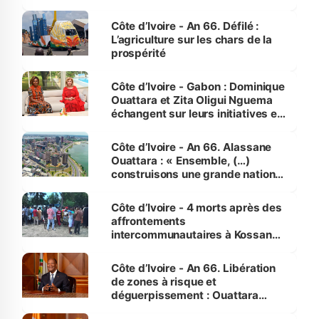
Côte d’Ivoire - An 66. Défilé :
L’agriculture sur les chars de la
prospérité
Côte d’Ivoire - Gabon : Dominique
Ouattara et Zita Oligui Nguema
échangent sur leurs initiatives en
faveur des femmes et des
enfants
Côte d’Ivoire - An 66. Alassane
Ouattara : « Ensemble, (…)
construisons une grande nation
pour nous-mêmes et pour les
générations futures »
Côte d’Ivoire - 4 morts après des
affrontements
intercommunautaires à Kossandji
(Alepé) - Notre correspondant au
milieu des sinistrés
Côte d’Ivoire - An 66. Libération
de zones à risque et
déguerpissement : Ouattara
assure du « strict respect de