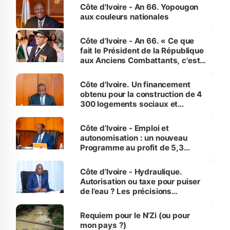
l'Etat de droit pour préserver les
Côte d'Ivoire - An 66. Yopougon
vies humaines »
aux couleurs nationales
Côte d’Ivoire - An 66. « Ce que
fait le Président de la République
aux Anciens Combattants, c'est
inédit » (Cne Yassoungo Koné ®)
Côte d’Ivoire. Un financement
obtenu pour la construction de 4
300 logements sociaux et
économiques à Abidjan, Bouaké
et Yamoussoukro
Côte d’Ivoire - Emploi et
autonomisation : un nouveau
Programme au profit de 5,3
millions de jeunes
Côte d’Ivoire - Hydraulique.
Autorisation ou taxe pour puiser
de l’eau ? Les précisions
d’Assahoré
Requiem pour le N’Zi (ou pour
mon pays ?)