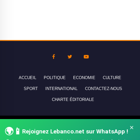
ACCUEIL
POLITIQUE
ECONOMIE
CULTURE
SPORT
INTERNATIONAL
CONTACTEZ-NOUS
CHARTE ÉDITORIALE
Copyright © 2010-2026 lebanco.net - Tous droits de reproduction
×
🌍📱
Rejoignez Lebanco.net sur WhatsApp !
réservés - All rights reserved.