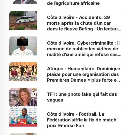
de l’agriculture africaine
Côte d’Ivoire - Accidents. 39
morts après la chute d’un car
dans le fleuve Bafing : Un lecteur
dénonce la légèreté du ministère
des Transports
Côte d'Ivoire. Cybercriminalité : Il
menace de publier les vidéos de
nudité d’une amie qui refuse ses
avances
Afrique - Humanitaire. Dominique
plaide pour une organisation des
Premières Dames « plus forte et
influente, dont l'impact s'affirme
sur la scène internationale »
TF1 : une photo fake qui fait des
vagues
Côte d’Ivoire - Football. La
Fédération siffle la fin de match
pour Emerse Faé