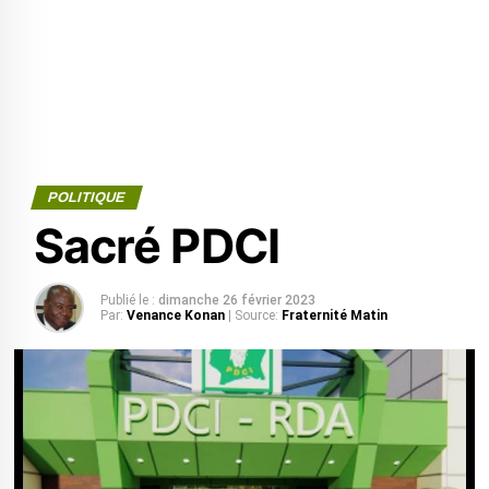
POLITIQUE
Sacré PDCI
Publié le :
dimanche 26 février 2023
Par:
Venance Konan
| Source:
Fraternité Matin