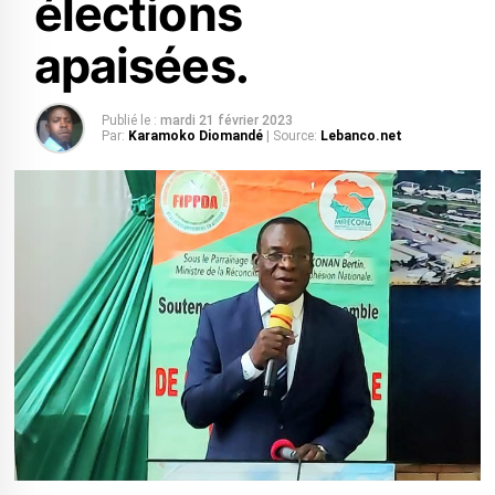
élections
apaisées.
Publié le :
mardi 21 février 2023
Par:
Karamoko Diomandé
| Source:
Lebanco.net