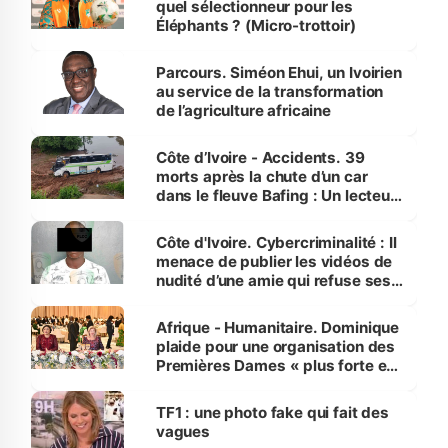
quel sélectionneur pour les
Éléphants ? (Micro-trottoir)
Parcours. Siméon Ehui, un Ivoirien
au service de la transformation
de l’agriculture africaine
Côte d’Ivoire - Accidents. 39
morts après la chute d’un car
dans le fleuve Bafing : Un lecteur
dénonce la légèreté du ministère
des Transports
Côte d'Ivoire. Cybercriminalité : Il
menace de publier les vidéos de
nudité d’une amie qui refuse ses
avances
Afrique - Humanitaire. Dominique
plaide pour une organisation des
Premières Dames « plus forte et
influente, dont l'impact s'affirme
sur la scène internationale »
TF1 : une photo fake qui fait des
vagues