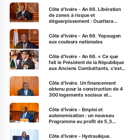
(Alepé) - Notre correspondant au
milieu des sinistrés
Côte d’Ivoire - An 66. Libération
de zones à risque et
déguerpissement : Ouattara
assure du « strict respect de
l'Etat de droit pour préserver les
Côte d'Ivoire - An 66. Yopougon
vies humaines »
aux couleurs nationales
Côte d’Ivoire - An 66. « Ce que
fait le Président de la République
aux Anciens Combattants, c'est
inédit » (Cne Yassoungo Koné ®)
Côte d’Ivoire. Un financement
obtenu pour la construction de 4
300 logements sociaux et
économiques à Abidjan, Bouaké
et Yamoussoukro
Côte d’Ivoire - Emploi et
autonomisation : un nouveau
Programme au profit de 5,3
millions de jeunes
Côte d’Ivoire - Hydraulique.