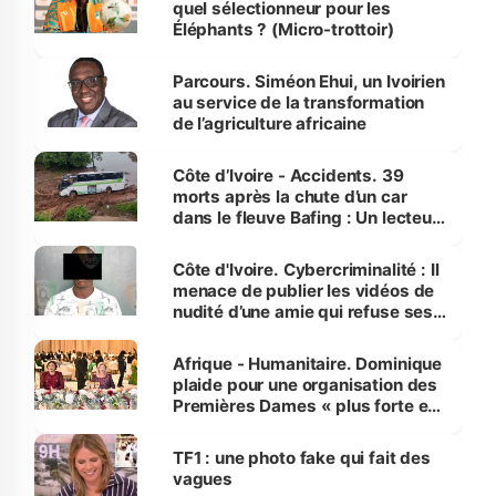
quel sélectionneur pour les
Éléphants ? (Micro-trottoir)
Parcours. Siméon Ehui, un Ivoirien
au service de la transformation
de l’agriculture africaine
Côte d’Ivoire - Accidents. 39
morts après la chute d’un car
dans le fleuve Bafing : Un lecteur
dénonce la légèreté du ministère
des Transports
Côte d'Ivoire. Cybercriminalité : Il
menace de publier les vidéos de
nudité d’une amie qui refuse ses
avances
Afrique - Humanitaire. Dominique
plaide pour une organisation des
Premières Dames « plus forte et
influente, dont l'impact s'affirme
sur la scène internationale »
TF1 : une photo fake qui fait des
vagues