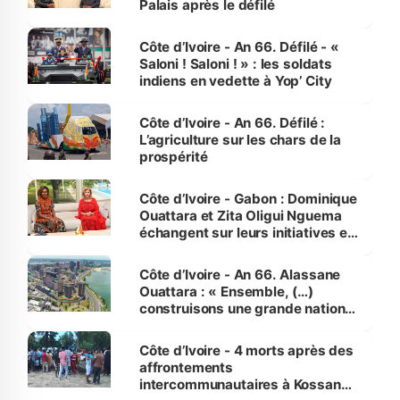
Palais après le défilé
Côte d’Ivoire - An 66. Défilé - «
Saloni ! Saloni ! » : les soldats
indiens en vedette à Yop’ City
Côte d’Ivoire - An 66. Défilé :
L’agriculture sur les chars de la
prospérité
Côte d’Ivoire - Gabon : Dominique
Ouattara et Zita Oligui Nguema
échangent sur leurs initiatives en
faveur des femmes et des
enfants
Côte d’Ivoire - An 66. Alassane
Ouattara : « Ensemble, (…)
construisons une grande nation
pour nous-mêmes et pour les
générations futures »
Côte d’Ivoire - 4 morts après des
affrontements
intercommunautaires à Kossandji