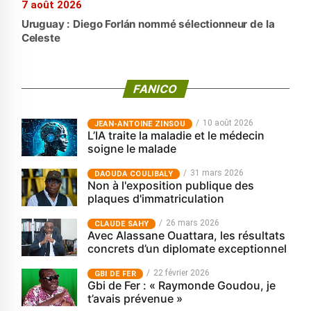
7 août 2026
Uruguay : Diego Forlán nommé sélectionneur de la
Celeste
FANICO
10 août 2026
JEAN-ANTOINE ZINSOU
L’IA traite la maladie et le médecin
soigne le malade
31 mars 2026
‎DAOUDA COULIBALY
Non à l'exposition publique des
plaques d'immatriculation
26 mars 2026
CLAUDE SAHY
Avec Alassane Ouattara, les résultats
concrets d’un diplomate exceptionnel
22 février 2026
GBI DE FER
Gbi de Fer : « Raymonde Goudou, je
t’avais prévenue »