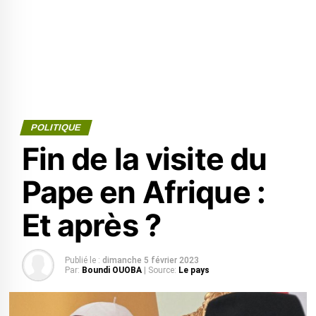
POLITIQUE
Fin de la visite du
Pape en Afrique :
Et après ?
Publié le :
dimanche 5 février 2023
Par:
Boundi OUOBA
| Source:
Le pays