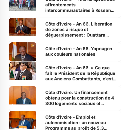
affrontements
intercommunautaires à Kossandji
(Alepé) - Notre correspondant au
milieu des sinistrés
Côte d’Ivoire - An 66. Libération
de zones à risque et
déguerpissement : Ouattara
assure du « strict respect de
l'Etat de droit pour préserver les
Côte d'Ivoire - An 66. Yopougon
vies humaines »
aux couleurs nationales
Côte d’Ivoire - An 66. « Ce que
fait le Président de la République
aux Anciens Combattants, c'est
inédit » (Cne Yassoungo Koné ®)
Côte d’Ivoire. Un financement
obtenu pour la construction de 4
300 logements sociaux et
économiques à Abidjan, Bouaké
et Yamoussoukro
Côte d’Ivoire - Emploi et
autonomisation : un nouveau
Programme au profit de 5,3