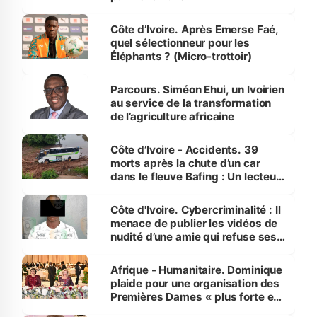
Côte d’Ivoire. Après Emerse Faé,
quel sélectionneur pour les
Éléphants ? (Micro-trottoir)
Parcours. Siméon Ehui, un Ivoirien
au service de la transformation
de l’agriculture africaine
Côte d’Ivoire - Accidents. 39
morts après la chute d’un car
dans le fleuve Bafing : Un lecteur
dénonce la légèreté du ministère
des Transports
Côte d'Ivoire. Cybercriminalité : Il
menace de publier les vidéos de
nudité d’une amie qui refuse ses
avances
Afrique - Humanitaire. Dominique
plaide pour une organisation des
Premières Dames « plus forte et
influente, dont l'impact s'affirme