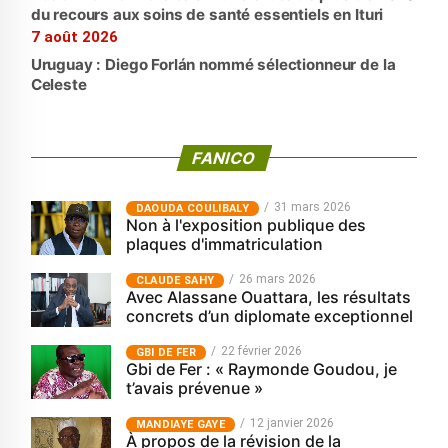
du recours aux soins de santé essentiels en Ituri
7 août 2026
Uruguay : Diego Forlán nommé sélectionneur de la
Celeste
FANICO
31 mars 2026
‎DAOUDA COULIBALY
Non à l'exposition publique des
plaques d'immatriculation
26 mars 2026
CLAUDE SAHY
Avec Alassane Ouattara, les résultats
concrets d’un diplomate exceptionnel
22 février 2026
GBI DE FER
Gbi de Fer : « Raymonde Goudou, je
t’avais prévenue »
12 janvier 2026
MANDIAYE GAYE
À propos de la révision de la