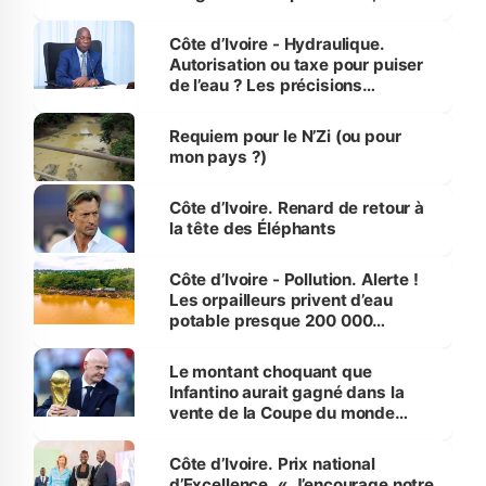
millions de jeunes
Côte d’Ivoire - Hydraulique.
Autorisation ou taxe pour puiser
de l’eau ? Les précisions
d’Assahoré
Requiem pour le N’Zi (ou pour
mon pays ?)
Côte d’Ivoire. Renard de retour à
la tête des Éléphants
Côte d’Ivoire - Pollution. Alerte !
Les orpailleurs privent d’eau
potable presque 200 000
habitants autour d’Agboville
Le montant choquant que
Infantino aurait gagné dans la
vente de la Coupe du monde
révélé
Côte d’Ivoire. Prix national
d’Excellence. « J’encourage notre