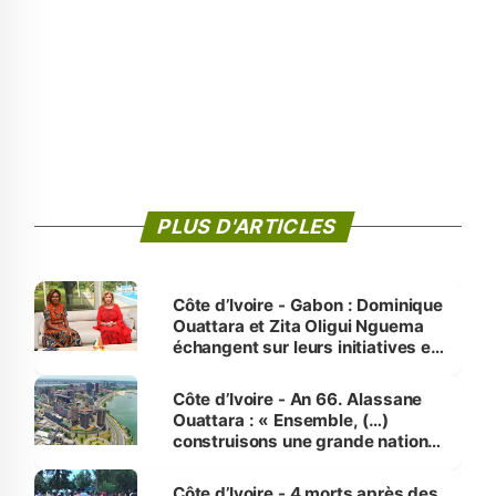
PLUS D'ARTICLES
Côte d’Ivoire - Gabon : Dominique
Ouattara et Zita Oligui Nguema
échangent sur leurs initiatives en
faveur des femmes et des
enfants
Côte d’Ivoire - An 66. Alassane
Ouattara : « Ensemble, (…)
construisons une grande nation
pour nous-mêmes et pour les
générations futures »
Côte d’Ivoire - 4 morts après des