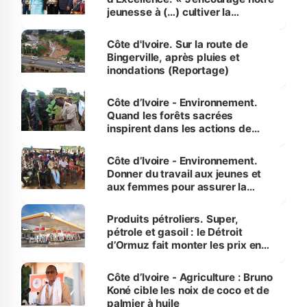
jeunesse à (…) cultiver la
compétence et l’intégrité »
(Alassane Ouattara
Côte d'Ivoire. Sur la route de
Bingerville, après pluies et
inondations (Reportage)
Côte d’Ivoire - Environnement.
Quand les forêts sacrées
inspirent dans les actions de
reboisement
Côte d’Ivoire - Environnement.
Donner du travail aux jeunes et
aux femmes pour assurer la
protection des espèces
menacées
Produits pétroliers. Super,
pétrole et gasoil : le Détroit
d’Ormuz fait monter les prix en
Côte d’Ivoire
Côte d’Ivoire - Agriculture : Bruno
Koné cible les noix de coco et de
palmier à huile