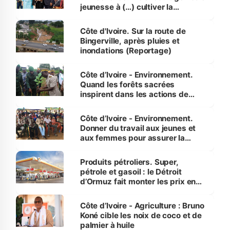
jeunesse à (…) cultiver la
compétence et l’intégrité »
(Alassane Ouattara
Côte d'Ivoire. Sur la route de
Bingerville, après pluies et
inondations (Reportage)
Côte d’Ivoire - Environnement.
Quand les forêts sacrées
inspirent dans les actions de
reboisement
Côte d’Ivoire - Environnement.
Donner du travail aux jeunes et
aux femmes pour assurer la
protection des espèces
menacées
Produits pétroliers. Super,
pétrole et gasoil : le Détroit
d’Ormuz fait monter les prix en
Côte d’Ivoire
Côte d’Ivoire - Agriculture : Bruno
Koné cible les noix de coco et de
palmier à huile