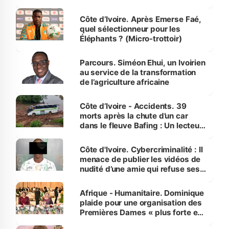
Côte d’Ivoire. Après Emerse Faé,
quel sélectionneur pour les
Éléphants ? (Micro-trottoir)
Parcours. Siméon Ehui, un Ivoirien
au service de la transformation
de l’agriculture africaine
Côte d’Ivoire - Accidents. 39
morts après la chute d’un car
dans le fleuve Bafing : Un lecteur
dénonce la légèreté du ministère
des Transports
Côte d'Ivoire. Cybercriminalité : Il
menace de publier les vidéos de
nudité d’une amie qui refuse ses
avances
Afrique - Humanitaire. Dominique
plaide pour une organisation des
Premières Dames « plus forte et
influente, dont l'impact s'affirme