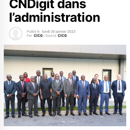
CNDigit dans
l’administration
Publié le :
lundi 30 janvier 2023
Par:
CICG
| Source:
CICG