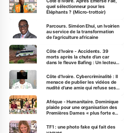
Côte d’Ivoire. Après Emerse Faé,
quel sélectionneur pour les
Éléphants ? (Micro-trottoir)
Parcours. Siméon Ehui, un Ivoirien
au service de la transformation
de l’agriculture africaine
Côte d’Ivoire - Accidents. 39
morts après la chute d’un car
dans le fleuve Bafing : Un lecteur
dénonce la légèreté du ministère
des Transports
Côte d'Ivoire. Cybercriminalité : Il
menace de publier les vidéos de
nudité d’une amie qui refuse ses
avances
Afrique - Humanitaire. Dominique
plaide pour une organisation des
Premières Dames « plus forte et
influente, dont l'impact s'affirme
sur la scène internationale »
TF1 : une photo fake qui fait des
vagues