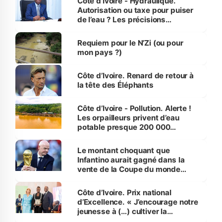
Côte d’Ivoire - Hydraulique.
Autorisation ou taxe pour puiser
de l’eau ? Les précisions
d’Assahoré
Requiem pour le N’Zi (ou pour
mon pays ?)
Côte d’Ivoire. Renard de retour à
la tête des Éléphants
Côte d’Ivoire - Pollution. Alerte !
Les orpailleurs privent d’eau
potable presque 200 000
habitants autour d’Agboville
Le montant choquant que
Infantino aurait gagné dans la
vente de la Coupe du monde
révélé
Côte d’Ivoire. Prix national
d’Excellence. « J’encourage notre
jeunesse à (…) cultiver la
compétence et l’intégrité »