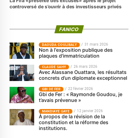
La Fifa «présente des excuses» après le projet
controversé de s’ouvrir à des investisseurs privés
FANICO
31 mars 2026
‎DAOUDA COULIBALY
Non à l'exposition publique des
plaques d'immatriculation
26 mars 2026
CLAUDE SAHY
Avec Alassane Ouattara, les résultats
concrets d’un diplomate exceptionnel
22 février 2026
GBI DE FER
Gbi de Fer : « Raymonde Goudou, je
t’avais prévenue »
12 janvier 2026
MANDIAYE GAYE
À propos de la révision de la
constitution et la réforme des
institutions.