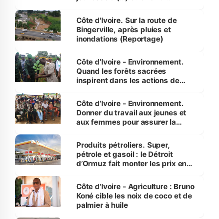
compétence et l’intégrité »
(Alassane Ouattara
Côte d'Ivoire. Sur la route de
Bingerville, après pluies et
inondations (Reportage)
Côte d’Ivoire - Environnement.
Quand les forêts sacrées
inspirent dans les actions de
reboisement
Côte d’Ivoire - Environnement.
Donner du travail aux jeunes et
aux femmes pour assurer la
protection des espèces
menacées
Produits pétroliers. Super,
pétrole et gasoil : le Détroit
d’Ormuz fait monter les prix en
Côte d’Ivoire
Côte d’Ivoire - Agriculture : Bruno
Koné cible les noix de coco et de
palmier à huile