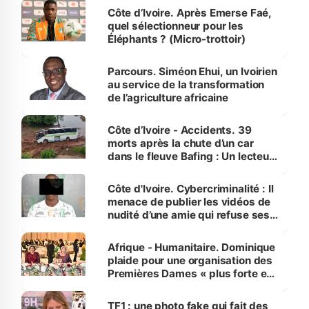
Côte d’Ivoire. Après Emerse Faé,
quel sélectionneur pour les
Éléphants ? (Micro-trottoir)
Parcours. Siméon Ehui, un Ivoirien
au service de la transformation
de l’agriculture africaine
Côte d’Ivoire - Accidents. 39
morts après la chute d’un car
dans le fleuve Bafing : Un lecteur
dénonce la légèreté du ministère
des Transports
Côte d'Ivoire. Cybercriminalité : Il
menace de publier les vidéos de
nudité d’une amie qui refuse ses
avances
Afrique - Humanitaire. Dominique
plaide pour une organisation des
Premières Dames « plus forte et
influente, dont l'impact s'affirme
sur la scène internationale »
TF1 : une photo fake qui fait des