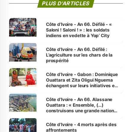
PLUS D'ARTICLES
Côte d’Ivoire - An 66. Défilé - «
Saloni ! Saloni ! » : les soldats
indiens en vedette à Yop’ City
Côte d’Ivoire - An 66. Défilé :
L’agriculture sur les chars de la
prospérité
Côte d’Ivoire - Gabon : Dominique
Ouattara et Zita Oligui Nguema
échangent sur leurs initiatives en
faveur des femmes et des
enfants
Côte d’Ivoire - An 66. Alassane
Ouattara : « Ensemble, (…)
construisons une grande nation
pour nous-mêmes et pour les
générations futures »
Côte d’Ivoire - 4 morts après des
affrontements