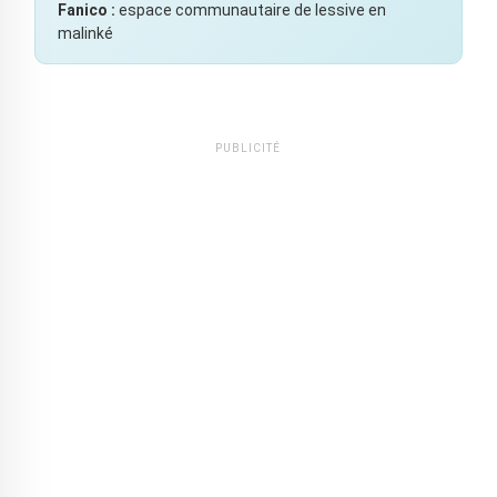
Fanico :
espace communautaire de lessive en
malinké
PUBLICITÉ