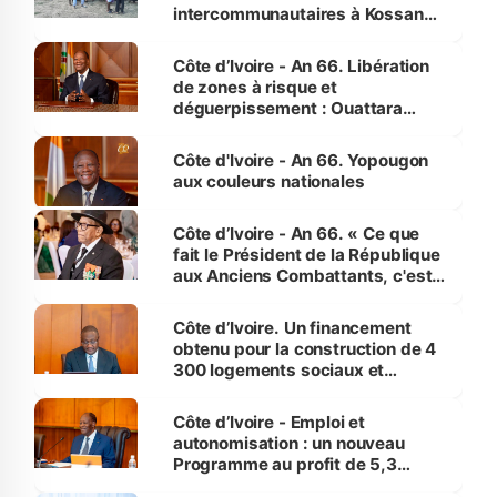
intercommunautaires à Kossandji
(Alepé) - Notre correspondant au
milieu des sinistrés
Côte d’Ivoire - An 66. Libération
de zones à risque et
déguerpissement : Ouattara
assure du « strict respect de
l'Etat de droit pour préserver les
Côte d'Ivoire - An 66. Yopougon
vies humaines »
aux couleurs nationales
Côte d’Ivoire - An 66. « Ce que
fait le Président de la République
aux Anciens Combattants, c'est
inédit » (Cne Yassoungo Koné ®)
Côte d’Ivoire. Un financement
obtenu pour la construction de 4
300 logements sociaux et
économiques à Abidjan, Bouaké
et Yamoussoukro
Côte d’Ivoire - Emploi et
autonomisation : un nouveau
Programme au profit de 5,3
millions de jeunes