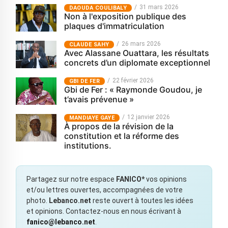
31 mars 2026
‎DAOUDA COULIBALY
Non à l'exposition publique des
plaques d'immatriculation
26 mars 2026
CLAUDE SAHY
Avec Alassane Ouattara, les résultats
concrets d’un diplomate exceptionnel
22 février 2026
GBI DE FER
Gbi de Fer : « Raymonde Goudou, je
t’avais prévenue »
12 janvier 2026
MANDIAYE GAYE
À propos de la révision de la
constitution et la réforme des
institutions.
Partagez sur notre espace
FANICO*
vos opinions
et/ou lettres ouvertes, accompagnées de votre
photo.
Lebanco.net
reste ouvert à toutes les idées
et opinions. Contactez-nous en nous écrivant à
fanico@lebanco.net
.