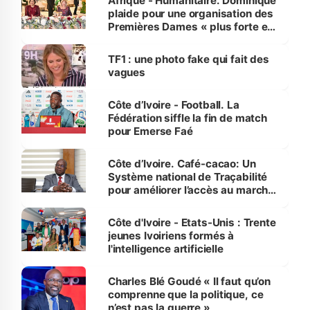
Afrique - Humanitaire. Dominique
plaide pour une organisation des
Premières Dames « plus forte et
influente, dont l'impact s'affirme
sur la scène internationale »
TF1 : une photo fake qui fait des
vagues
Côte d’Ivoire - Football. La
Fédération siffle la fin de match
pour Emerse Faé
Côte d’Ivoire. Café-cacao: Un
Système national de Traçabilité
pour améliorer l’accès au marché
international
Côte d'Ivoire - Etats-Unis : Trente
jeunes Ivoiriens formés à
l'intelligence artificielle
Charles Blé Goudé « Il faut qu’on
comprenne que la politique, ce
n’est pas la guerre »