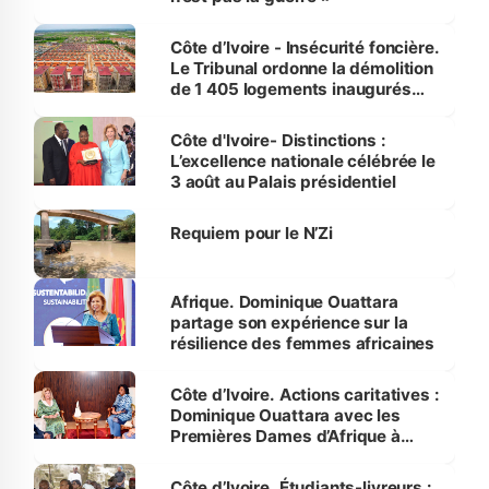
Côte d’Ivoire - Insécurité foncière.
Le Tribunal ordonne la démolition
de 1 405 logements inaugurés
par le Premier ministre à Grand-
Bassam
Côte d'Ivoire- Distinctions :
L’excellence nationale célébrée le
3 août au Palais présidentiel
Requiem pour le N’Zi
Afrique. Dominique Ouattara
partage son expérience sur la
résilience des femmes africaines
Côte d’Ivoire. Actions caritatives :
Dominique Ouattara avec les
Premières Dames d’Afrique à
Luanda
Côte d’Ivoire. Étudiants-livreurs :