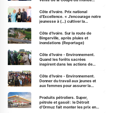
révélé
Côte d’Ivoire. Prix national
d’Excellence. « J’encourage notre
jeunesse à (…) cultiver la
compétence et l’intégrité »
(Alassane Ouattara
Côte d'Ivoire. Sur la route de
Bingerville, après pluies et
inondations (Reportage)
Côte d’Ivoire - Environnement.
Quand les forêts sacrées
inspirent dans les actions de
reboisement
Côte d’Ivoire - Environnement.
Donner du travail aux jeunes et
aux femmes pour assurer la
protection des espèces
menacées
Produits pétroliers. Super,
pétrole et gasoil : le Détroit
d’Ormuz fait monter les prix en
Côte d’Ivoire