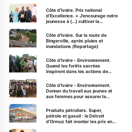
révélé
Côte d’Ivoire. Prix national
d’Excellence. « J’encourage notre
jeunesse à (…) cultiver la
compétence et l’intégrité »
(Alassane Ouattara
Côte d'Ivoire. Sur la route de
Bingerville, après pluies et
inondations (Reportage)
Côte d’Ivoire - Environnement.
Quand les forêts sacrées
inspirent dans les actions de
reboisement
Côte d’Ivoire - Environnement.
Donner du travail aux jeunes et
aux femmes pour assurer la
protection des espèces
menacées
Produits pétroliers. Super,
pétrole et gasoil : le Détroit
d’Ormuz fait monter les prix en
Côte d’Ivoire