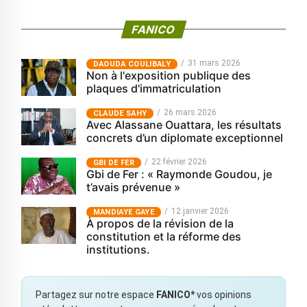
FANICO
31 mars 2026
‎DAOUDA COULIBALY
Non à l'exposition publique des
plaques d'immatriculation
26 mars 2026
CLAUDE SAHY
Avec Alassane Ouattara, les résultats
concrets d’un diplomate exceptionnel
22 février 2026
GBI DE FER
Gbi de Fer : « Raymonde Goudou, je
t’avais prévenue »
12 janvier 2026
MANDIAYE GAYE
À propos de la révision de la
constitution et la réforme des
institutions.
Partagez sur notre espace
FANICO*
vos opinions