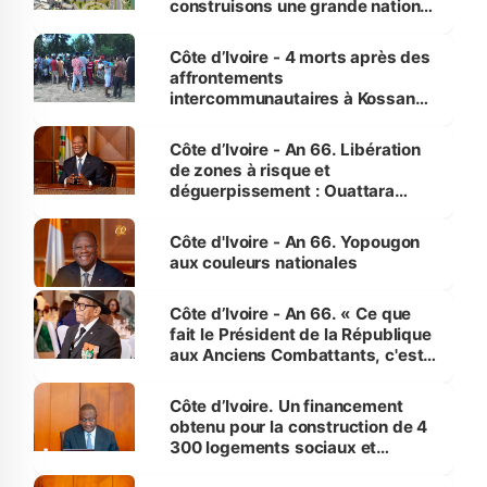
construisons une grande nation
pour nous-mêmes et pour les
générations futures »
Côte d’Ivoire - 4 morts après des
affrontements
intercommunautaires à Kossandji
(Alepé) - Notre correspondant au
milieu des sinistrés
Côte d’Ivoire - An 66. Libération
de zones à risque et
déguerpissement : Ouattara
assure du « strict respect de
l'Etat de droit pour préserver les
Côte d'Ivoire - An 66. Yopougon
vies humaines »
aux couleurs nationales
Côte d’Ivoire - An 66. « Ce que
fait le Président de la République
aux Anciens Combattants, c'est
inédit » (Cne Yassoungo Koné ®)
Côte d’Ivoire. Un financement
obtenu pour la construction de 4
300 logements sociaux et
économiques à Abidjan, Bouaké