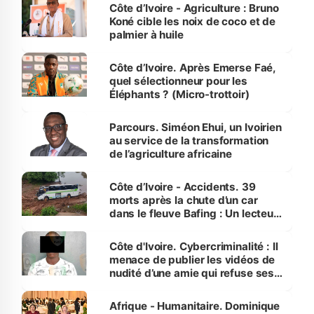
Côte d’Ivoire - Agriculture : Bruno
Koné cible les noix de coco et de
palmier à huile
Côte d’Ivoire. Après Emerse Faé,
quel sélectionneur pour les
Éléphants ? (Micro-trottoir)
Parcours. Siméon Ehui, un Ivoirien
au service de la transformation
de l’agriculture africaine
Côte d’Ivoire - Accidents. 39
morts après la chute d’un car
dans le fleuve Bafing : Un lecteur
dénonce la légèreté du ministère
des Transports
Côte d'Ivoire. Cybercriminalité : Il
menace de publier les vidéos de
nudité d’une amie qui refuse ses
avances
Afrique - Humanitaire. Dominique