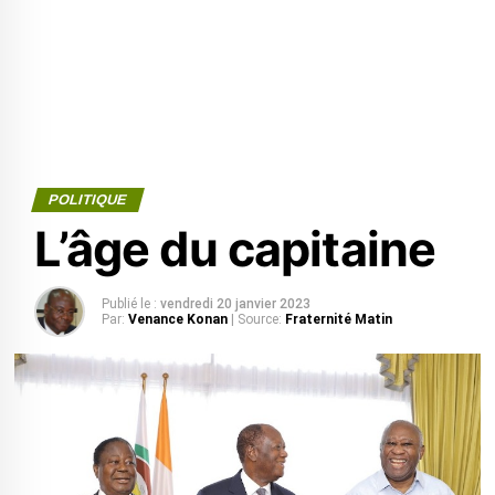
POLITIQUE
L’âge du capitaine
Publié le :
vendredi 20 janvier 2023
Par:
Venance Konan
| Source:
Fraternité Matin