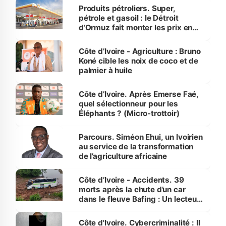
menacées
Produits pétroliers. Super,
pétrole et gasoil : le Détroit
d’Ormuz fait monter les prix en
Côte d’Ivoire
Côte d’Ivoire - Agriculture : Bruno
Koné cible les noix de coco et de
palmier à huile
Côte d’Ivoire. Après Emerse Faé,
quel sélectionneur pour les
Éléphants ? (Micro-trottoir)
Parcours. Siméon Ehui, un Ivoirien
au service de la transformation
de l’agriculture africaine
Côte d’Ivoire - Accidents. 39
morts après la chute d’un car
dans le fleuve Bafing : Un lecteur
dénonce la légèreté du ministère
des Transports
Côte d'Ivoire. Cybercriminalité : Il