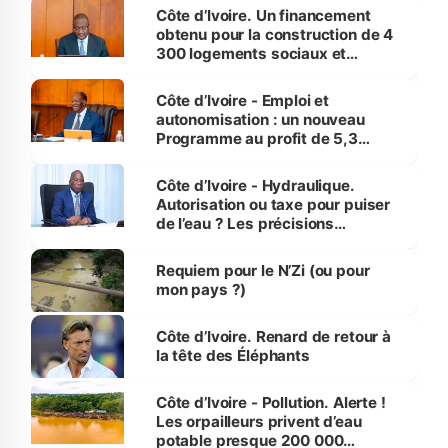
Côte d’Ivoire. Un financement
obtenu pour la construction de 4
300 logements sociaux et
économiques à Abidjan, Bouaké
et Yamoussoukro
Côte d’Ivoire - Emploi et
autonomisation : un nouveau
Programme au profit de 5,3
millions de jeunes
Côte d’Ivoire - Hydraulique.
Autorisation ou taxe pour puiser
de l’eau ? Les précisions
d’Assahoré
Requiem pour le N’Zi (ou pour
mon pays ?)
Côte d’Ivoire. Renard de retour à
la tête des Éléphants
Côte d’Ivoire - Pollution. Alerte !
Les orpailleurs privent d’eau
potable presque 200 000