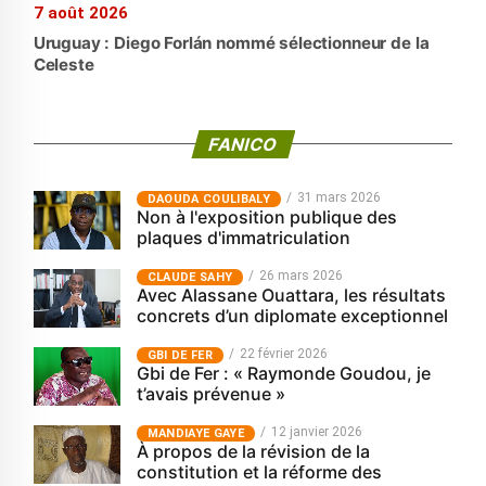
7 août 2026
Uruguay : Diego Forlán nommé sélectionneur de la
Celeste
FANICO
31 mars 2026
‎DAOUDA COULIBALY
Non à l'exposition publique des
plaques d'immatriculation
26 mars 2026
CLAUDE SAHY
Avec Alassane Ouattara, les résultats
concrets d’un diplomate exceptionnel
22 février 2026
GBI DE FER
Gbi de Fer : « Raymonde Goudou, je
t’avais prévenue »
12 janvier 2026
MANDIAYE GAYE
À propos de la révision de la
constitution et la réforme des