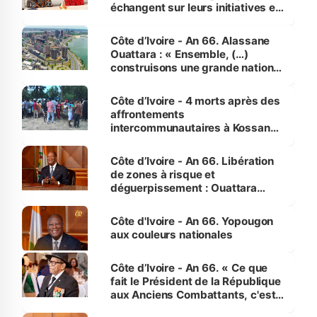
échangent sur leurs initiatives en
faveur des femmes et des
enfants
Côte d’Ivoire - An 66. Alassane
Ouattara : « Ensemble, (…)
construisons une grande nation
pour nous-mêmes et pour les
générations futures »
Côte d’Ivoire - 4 morts après des
affrontements
intercommunautaires à Kossandji
(Alepé) - Notre correspondant au
milieu des sinistrés
Côte d’Ivoire - An 66. Libération
de zones à risque et
déguerpissement : Ouattara
assure du « strict respect de
l'Etat de droit pour préserver les
Côte d'Ivoire - An 66. Yopougon
vies humaines »
aux couleurs nationales
Côte d’Ivoire - An 66. « Ce que
fait le Président de la République
aux Anciens Combattants, c'est
inédit » (Cne Yassoungo Koné ®)