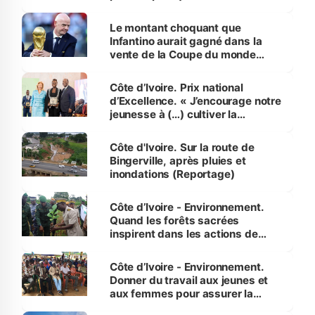
habitants autour d’Agboville
Le montant choquant que
Infantino aurait gagné dans la
vente de la Coupe du monde
révélé
Côte d’Ivoire. Prix national
d’Excellence. « J’encourage notre
jeunesse à (…) cultiver la
compétence et l’intégrité »
(Alassane Ouattara
Côte d'Ivoire. Sur la route de
Bingerville, après pluies et
inondations (Reportage)
Côte d’Ivoire - Environnement.
Quand les forêts sacrées
inspirent dans les actions de
reboisement
Côte d’Ivoire - Environnement.
Donner du travail aux jeunes et
aux femmes pour assurer la
protection des espèces