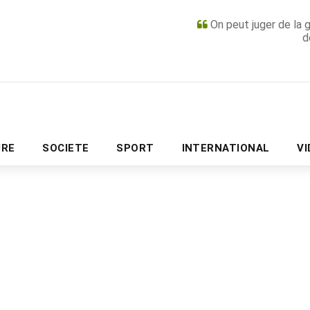
On peut juger de la 
d
PUBLICITÉ
URE
SOCIETE
SPORT
INTERNATIONAL
V