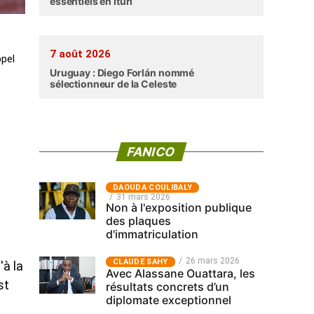
essentiels en Ituri
7 août 2026
ppel
Uruguay : Diego Forlán nommé
sélectionneur de la Celeste
FANICO
‎DAOUDA COULIBALY
31 mars 2026
Non à l'exposition publique
des plaques
d'immatriculation
26 mars 2026
CLAUDE SAHY
'à la
Avec Alassane Ouattara, les
st
résultats concrets d’un
diplomate exceptionnel