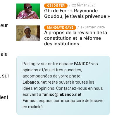
22 février 2026
GBI DE FER
Gbi de Fer : « Raymonde
Goudou, je t’avais prévenue »
veur
12 janvier 2026
MANDIAYE GAYE
À propos de la révision de la
constitution et la réforme
des institutions.
nale
Partagez sur notre espace
FANICO*
vos
opinions et/ou lettres ouvertes,
 sur
accompagnées de votre photo.
Lebanco.net
reste ouvert à toutes les
idées et opinions. Contactez-nous en nous
écrivant à
fanico@lebanco.net
.
ient
Fanico :
espace communautaire de lessive
en malinké