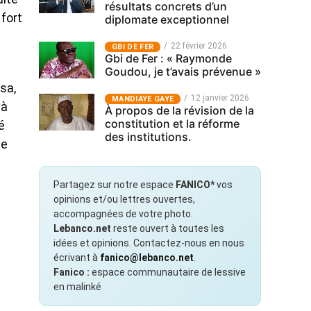
résultats concrets d’un
 fort
diplomate exceptionnel
22 février 2026
GBI DE FER
Gbi de Fer : « Raymonde
Goudou, je t’avais prévenue »
sa,
12 janvier 2026
MANDIAYE GAYE
 à
À propos de la révision de la
constitution et la réforme
é
des institutions.
ne
Partagez sur notre espace
FANICO*
vos
opinions et/ou lettres ouvertes,
accompagnées de votre photo.
Lebanco.net
reste ouvert à toutes les
idées et opinions. Contactez-nous en nous
écrivant à
fanico@lebanco.net
.
Fanico :
espace communautaire de lessive
en malinké