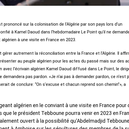
prononcé sur la colonisation de l'Algérie par son pays lors d'un
 a confié à Kamel Daoud dans l'hebdomadaire Le Point qu'il ne demand
nt algérien à une visite en France en 2023.
rer autrement la réconciliation entre la France et l'Algérie. Il affi
présenter au peuple algérien pour les actes du passé mais sur des a
n avec l'écrivain algérien Kamel Daoud diffusé dans Le Point, le diri
l ne demandera pas pardon. «Je n'ai pas à demander pardon, ce n'est p
e serait de conclure: “On s'excuse et chacun reprend son chemin”», a
igeant algérien en le conviant à une visite en France pour d
urs que le président Tebboune pourra venir en 2023 en Fra
alement ouvert à la possibilité qu'Abdelmadjid Tebboun
ment à Amboise sur les sépultures des membres de la s