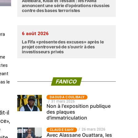
Abéibara, Kidal et Tessalit : les FAMa
annoncent une série d’opérations réussies
contre des bases terroristes
6 août 2026
era
La Fifa «présente des excuses» après le
projet controversé de s’ouvrir à des
investisseurs privés
rme
ctes
geant
FANICO
as le
‎DAOUDA COULIBALY
31 mars 2026
Non à l'exposition publique
des plaques
it-il
d'immatriculation
nce»,
e
26 mars 2026
CLAUDE SAHY
Avec Alassane Ouattara, les
uite