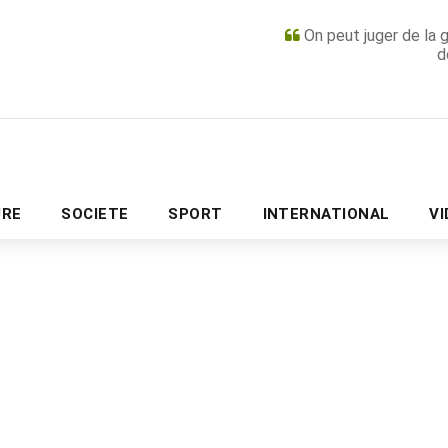
On peut juger de la 
d
PUBLICITÉ
URE
SOCIETE
SPORT
INTERNATIONAL
V