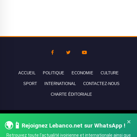
ACCUEIL
POLITIQUE
ECONOMIE
CULTURE
SPORT
INTERNATIONAL
CONTACTEZ-NOUS
CHARTE ÉDITORIALE
Copyright © 2010-2026 lebanco.net - Tous droits de reproduction
×
🌍📱
Rejoignez Lebanco.net sur WhatsApp !
réservés - All rights reserved.
Retrouvez toute l'actualité ivoirienne et internationale ainsi que