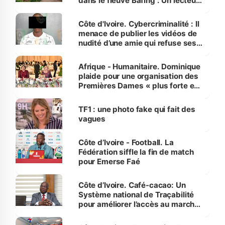
dans le fleuve Bafing : Un lecteur
dénonce la légèreté du ministère
des Transports
Côte d'Ivoire. Cybercriminalité : Il
menace de publier les vidéos de
nudité d’une amie qui refuse ses
avances
Afrique - Humanitaire. Dominique
plaide pour une organisation des
Premières Dames « plus forte et
influente, dont l'impact s'affirme
sur la scène internationale »
TF1 : une photo fake qui fait des
vagues
Côte d’Ivoire - Football. La
Fédération siffle la fin de match
pour Emerse Faé
Côte d’Ivoire. Café-cacao: Un
Système national de Traçabilité
pour améliorer l’accès au marché
international