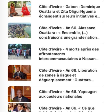
Côte d’Ivoire - Gabon : Dominique
Ouattara et Zita Oligui Nguema
échangent sur leurs initiatives en
faveur des femmes et des
enfants
Côte d’Ivoire - An 66. Alassane
Ouattara : « Ensemble, (…)
construisons une grande nation
pour nous-mêmes et pour les
générations futures »
Côte d’Ivoire - 4 morts après des
affrontements
intercommunautaires à Kossandji
(Alepé) - Notre correspondant au
milieu des sinistrés
Côte d’Ivoire - An 66. Libération
de zones à risque et
déguerpissement : Ouattara
assure du « strict respect de
l'Etat de droit pour préserver les
Côte d'Ivoire - An 66. Yopougon
vies humaines »
aux couleurs nationales
Côte d’Ivoire - An 66. « Ce que