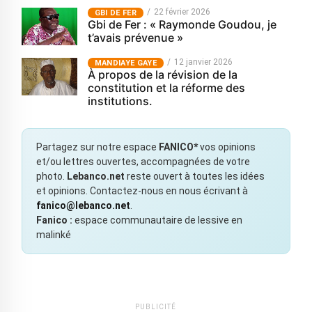
22 février 2026
GBI DE FER
Gbi de Fer : « Raymonde Goudou, je
t’avais prévenue »
12 janvier 2026
MANDIAYE GAYE
À propos de la révision de la
constitution et la réforme des
institutions.
Partagez sur notre espace
FANICO*
vos opinions
et/ou lettres ouvertes, accompagnées de votre
photo.
Lebanco.net
reste ouvert à toutes les idées
et opinions. Contactez-nous en nous écrivant à
fanico@lebanco.net
.
Fanico :
espace communautaire de lessive en
malinké
PUBLICITÉ