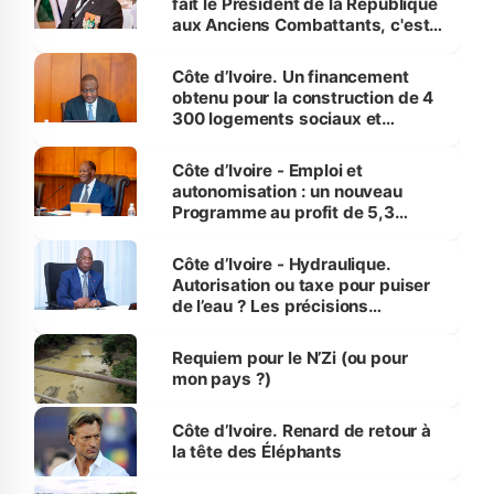
fait le Président de la République
aux Anciens Combattants, c'est
inédit » (Cne Yassoungo Koné ®)
Côte d’Ivoire. Un financement
obtenu pour la construction de 4
300 logements sociaux et
économiques à Abidjan, Bouaké
et Yamoussoukro
Côte d’Ivoire - Emploi et
autonomisation : un nouveau
Programme au profit de 5,3
millions de jeunes
Côte d’Ivoire - Hydraulique.
Autorisation ou taxe pour puiser
de l’eau ? Les précisions
d’Assahoré
Requiem pour le N’Zi (ou pour
mon pays ?)
Côte d’Ivoire. Renard de retour à
la tête des Éléphants