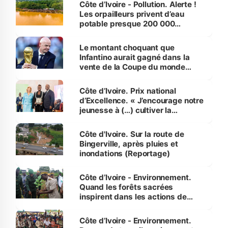
Côte d’Ivoire - Pollution. Alerte !
Les orpailleurs privent d’eau
potable presque 200 000
habitants autour d’Agboville
Le montant choquant que
Infantino aurait gagné dans la
vente de la Coupe du monde
révélé
Côte d’Ivoire. Prix national
d’Excellence. « J’encourage notre
jeunesse à (…) cultiver la
compétence et l’intégrité »
(Alassane Ouattara
Côte d'Ivoire. Sur la route de
Bingerville, après pluies et
inondations (Reportage)
Côte d’Ivoire - Environnement.
Quand les forêts sacrées
inspirent dans les actions de
reboisement
Côte d’Ivoire - Environnement.