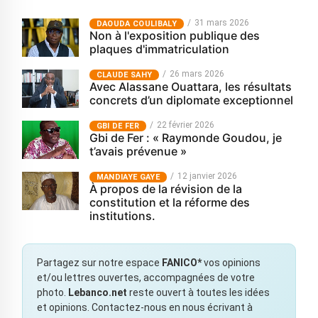
31 mars 2026
‎DAOUDA COULIBALY
Non à l'exposition publique des
plaques d'immatriculation
26 mars 2026
CLAUDE SAHY
Avec Alassane Ouattara, les résultats
concrets d’un diplomate exceptionnel
22 février 2026
GBI DE FER
Gbi de Fer : « Raymonde Goudou, je
t’avais prévenue »
12 janvier 2026
MANDIAYE GAYE
À propos de la révision de la
constitution et la réforme des
institutions.
Partagez sur notre espace
FANICO*
vos opinions
et/ou lettres ouvertes, accompagnées de votre
photo.
Lebanco.net
reste ouvert à toutes les idées
et opinions. Contactez-nous en nous écrivant à