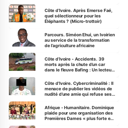
Côte d’Ivoire. Après Emerse Faé,
quel sélectionneur pour les
Éléphants ? (Micro-trottoir)
Parcours. Siméon Ehui, un Ivoirien
au service de la transformation
de l’agriculture africaine
Côte d’Ivoire - Accidents. 39
morts après la chute d’un car
dans le fleuve Bafing : Un lecteur
dénonce la légèreté du ministère
des Transports
Côte d'Ivoire. Cybercriminalité : Il
menace de publier les vidéos de
nudité d’une amie qui refuse ses
avances
Afrique - Humanitaire. Dominique
plaide pour une organisation des
Premières Dames « plus forte et
influente, dont l'impact s'affirme