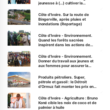
jeunesse à (…) cultiver la
compétence et l’intégrité »
(Alassane Ouattara
Côte d'Ivoire. Sur la route de
Bingerville, après pluies et
inondations (Reportage)
Côte d’Ivoire - Environnement.
Quand les forêts sacrées
inspirent dans les actions de
reboisement
Côte d’Ivoire - Environnement.
Donner du travail aux jeunes et
aux femmes pour assurer la
protection des espèces
menacées
Produits pétroliers. Super,
pétrole et gasoil : le Détroit
d’Ormuz fait monter les prix en
Côte d’Ivoire
Côte d’Ivoire - Agriculture : Bruno
Koné cible les noix de coco et de
palmier à huile