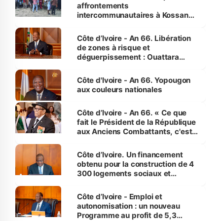
affrontements
intercommunautaires à Kossandji
(Alepé) - Notre correspondant au
milieu des sinistrés
Côte d’Ivoire - An 66. Libération
de zones à risque et
déguerpissement : Ouattara
assure du « strict respect de
l'Etat de droit pour préserver les
Côte d'Ivoire - An 66. Yopougon
vies humaines »
aux couleurs nationales
Côte d’Ivoire - An 66. « Ce que
fait le Président de la République
aux Anciens Combattants, c'est
inédit » (Cne Yassoungo Koné ®)
Côte d’Ivoire. Un financement
obtenu pour la construction de 4
300 logements sociaux et
économiques à Abidjan, Bouaké
et Yamoussoukro
Côte d’Ivoire - Emploi et
autonomisation : un nouveau
Programme au profit de 5,3