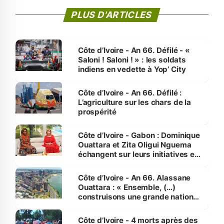
PLUS D'ARTICLES
Côte d’Ivoire - An 66. Défilé - «
Saloni ! Saloni ! » : les soldats
indiens en vedette à Yop’ City
Côte d’Ivoire - An 66. Défilé :
L’agriculture sur les chars de la
prospérité
Côte d’Ivoire - Gabon : Dominique
Ouattara et Zita Oligui Nguema
échangent sur leurs initiatives en
faveur des femmes et des
enfants
Côte d’Ivoire - An 66. Alassane
Ouattara : « Ensemble, (…)
construisons une grande nation
pour nous-mêmes et pour les
générations futures »
Côte d’Ivoire - 4 morts après des