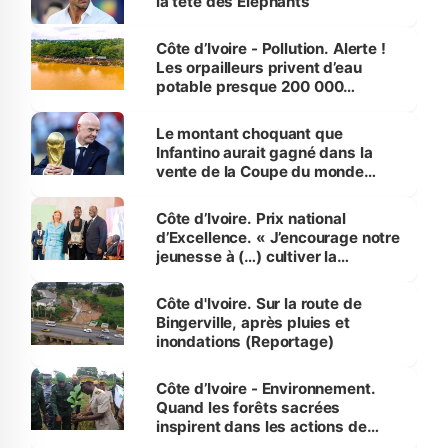
la tête des Éléphants
Côte d’Ivoire - Pollution. Alerte !
Les orpailleurs privent d’eau
potable presque 200 000
habitants autour d’Agboville
Le montant choquant que
Infantino aurait gagné dans la
vente de la Coupe du monde
révélé
Côte d’Ivoire. Prix national
d’Excellence. « J’encourage notre
jeunesse à (…) cultiver la
compétence et l’intégrité »
(Alassane Ouattara
Côte d'Ivoire. Sur la route de
Bingerville, après pluies et
inondations (Reportage)
Côte d’Ivoire - Environnement.
Quand les forêts sacrées
inspirent dans les actions de
reboisement