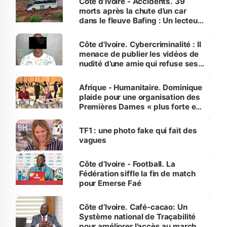
Côte d’Ivoire - Accidents. 39
morts après la chute d’un car
dans le fleuve Bafing : Un lecteur
dénonce la légèreté du ministère
des Transports
Côte d'Ivoire. Cybercriminalité : Il
menace de publier les vidéos de
nudité d’une amie qui refuse ses
avances
Afrique - Humanitaire. Dominique
plaide pour une organisation des
Premières Dames « plus forte et
influente, dont l'impact s'affirme
sur la scène internationale »
TF1 : une photo fake qui fait des
vagues
Côte d’Ivoire - Football. La
Fédération siffle la fin de match
pour Emerse Faé
Côte d’Ivoire. Café-cacao: Un
Système national de Traçabilité
pour améliorer l’accès au marché