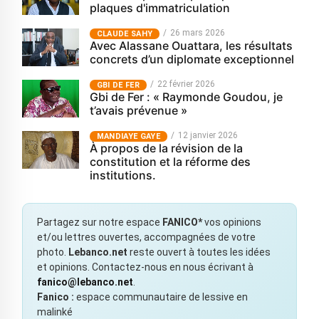
plaques d'immatriculation
26 mars 2026
CLAUDE SAHY
Avec Alassane Ouattara, les résultats
concrets d’un diplomate exceptionnel
22 février 2026
GBI DE FER
Gbi de Fer : « Raymonde Goudou, je
t’avais prévenue »
12 janvier 2026
MANDIAYE GAYE
À propos de la révision de la
constitution et la réforme des
institutions.
Partagez sur notre espace
FANICO*
vos opinions
et/ou lettres ouvertes, accompagnées de votre
photo.
Lebanco.net
reste ouvert à toutes les idées
et opinions. Contactez-nous en nous écrivant à
fanico@lebanco.net
.
Fanico :
espace communautaire de lessive en
malinké