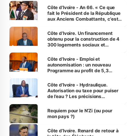
Côte d’Ivoire - An 66. « Ce que
fait le Président de la République
aux Anciens Combattants, c'est
inédit » (Cne Yassoungo Koné ®)
Côte d’Ivoire. Un financement
obtenu pour la construction de 4
300 logements sociaux et
économiques à Abidjan, Bouaké
et Yamoussoukro
Côte d’Ivoire - Emploi et
autonomisation : un nouveau
Programme au profit de 5,3
millions de jeunes
Côte d’Ivoire - Hydraulique.
Autorisation ou taxe pour puiser
de l’eau ? Les précisions
d’Assahoré
Requiem pour le N’Zi (ou pour
mon pays ?)
Côte d’Ivoire. Renard de retour à