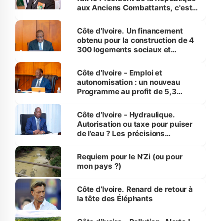
aux Anciens Combattants, c'est
inédit » (Cne Yassoungo Koné ®)
Côte d’Ivoire. Un financement
obtenu pour la construction de 4
300 logements sociaux et
économiques à Abidjan, Bouaké
et Yamoussoukro
Côte d’Ivoire - Emploi et
autonomisation : un nouveau
Programme au profit de 5,3
millions de jeunes
Côte d’Ivoire - Hydraulique.
Autorisation ou taxe pour puiser
de l’eau ? Les précisions
d’Assahoré
Requiem pour le N’Zi (ou pour
mon pays ?)
Côte d’Ivoire. Renard de retour à
la tête des Éléphants