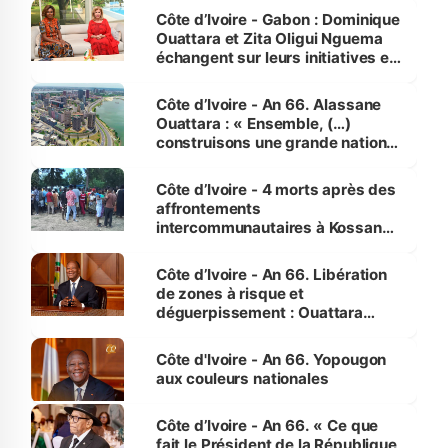
Côte d’Ivoire - Gabon : Dominique
Ouattara et Zita Oligui Nguema
échangent sur leurs initiatives en
faveur des femmes et des
enfants
Côte d’Ivoire - An 66. Alassane
Ouattara : « Ensemble, (…)
construisons une grande nation
pour nous-mêmes et pour les
générations futures »
Côte d’Ivoire - 4 morts après des
affrontements
intercommunautaires à Kossandji
(Alepé) - Notre correspondant au
milieu des sinistrés
Côte d’Ivoire - An 66. Libération
de zones à risque et
déguerpissement : Ouattara
assure du « strict respect de
l'Etat de droit pour préserver les
Côte d'Ivoire - An 66. Yopougon
vies humaines »
aux couleurs nationales
Côte d’Ivoire - An 66. « Ce que
fait le Président de la République