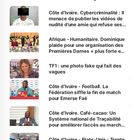
dénonce la légèreté du ministère
des Transports
Côte d'Ivoire. Cybercriminalité : Il
menace de publier les vidéos de
nudité d’une amie qui refuse ses
avances
Afrique - Humanitaire. Dominique
plaide pour une organisation des
Premières Dames « plus forte et
influente, dont l'impact s'affirme
sur la scène internationale »
TF1 : une photo fake qui fait des
vagues
Côte d’Ivoire - Football. La
Fédération siffle la fin de match
pour Emerse Faé
Côte d’Ivoire. Café-cacao: Un
Système national de Traçabilité
pour améliorer l’accès au marché
international
Côte d'Ivoire - Etats-Unis : Trente