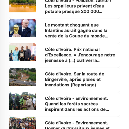
Côte d’Ivoire - Pollution. Alerte !
Les orpailleurs privent d’eau
potable presque 200 000
habitants autour d’Agboville
Le montant choquant que
Infantino aurait gagné dans la
vente de la Coupe du monde
révélé
Côte d’Ivoire. Prix national
d’Excellence. « J’encourage notre
jeunesse à (…) cultiver la
compétence et l’intégrité »
(Alassane Ouattara
Côte d'Ivoire. Sur la route de
Bingerville, après pluies et
inondations (Reportage)
Côte d’Ivoire - Environnement.
Quand les forêts sacrées
inspirent dans les actions de
reboisement
Côte d’Ivoire - Environnement.
Donner du travail aux jeunes et