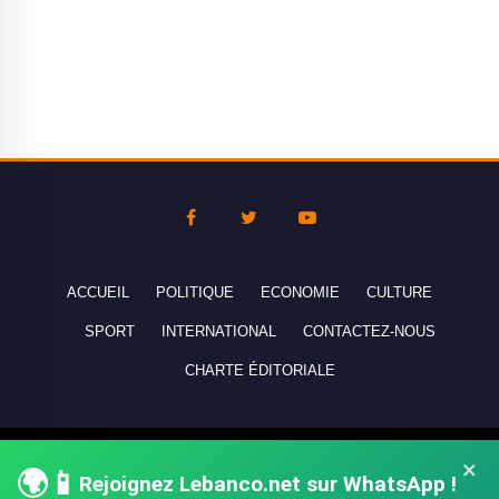
ACCUEIL
POLITIQUE
ECONOMIE
CULTURE
SPORT
INTERNATIONAL
CONTACTEZ-NOUS
CHARTE ÉDITORIALE
Copyright © 2010-2026 lebanco.net - Tous droits de reproduction
×
🌍📱
Rejoignez Lebanco.net sur WhatsApp !
réservés - All rights reserved.