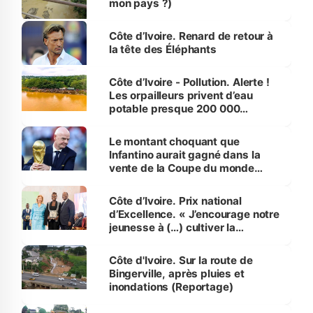
mon pays ?)
Côte d’Ivoire. Renard de retour à
la tête des Éléphants
Côte d’Ivoire - Pollution. Alerte !
Les orpailleurs privent d’eau
potable presque 200 000
habitants autour d’Agboville
Le montant choquant que
Infantino aurait gagné dans la
vente de la Coupe du monde
révélé
Côte d’Ivoire. Prix national
d’Excellence. « J’encourage notre
jeunesse à (…) cultiver la
compétence et l’intégrité »
(Alassane Ouattara
Côte d'Ivoire. Sur la route de
Bingerville, après pluies et
inondations (Reportage)