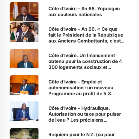
l'Etat de droit pour préserver les
Côte d'Ivoire - An 66. Yopougon
vies humaines »
aux couleurs nationales
Côte d’Ivoire - An 66. « Ce que
fait le Président de la République
aux Anciens Combattants, c'est
inédit » (Cne Yassoungo Koné ®)
Côte d’Ivoire. Un financement
obtenu pour la construction de 4
300 logements sociaux et
économiques à Abidjan, Bouaké
et Yamoussoukro
Côte d’Ivoire - Emploi et
autonomisation : un nouveau
Programme au profit de 5,3
millions de jeunes
Côte d’Ivoire - Hydraulique.
Autorisation ou taxe pour puiser
de l’eau ? Les précisions
d’Assahoré
Requiem pour le N’Zi (ou pour