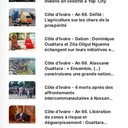
indiens en vedette à Yop’ City
Côte d’Ivoire - An 66. Défilé :
L’agriculture sur les chars de la
prospérité
Côte d’Ivoire - Gabon : Dominique
Ouattara et Zita Oligui Nguema
échangent sur leurs initiatives en
faveur des femmes et des
enfants
Côte d’Ivoire - An 66. Alassane
Ouattara : « Ensemble, (…)
construisons une grande nation
pour nous-mêmes et pour les
générations futures »
Côte d’Ivoire - 4 morts après des
affrontements
intercommunautaires à Kossandji
(Alepé) - Notre correspondant au
milieu des sinistrés
Côte d’Ivoire - An 66. Libération
de zones à risque et
déguerpissement : Ouattara
assure du « strict respect de