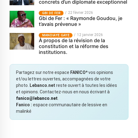
concrets d’un diplomate exceptionnel
22 février 2026
GBI DE FER
Gbi de Fer : « Raymonde Goudou, je
t’avais prévenue »
12 janvier 2026
MANDIAYE GAYE
À propos de la révision de la
constitution et la réforme des
institutions.
Partagez sur notre espace
FANICO*
vos opinions
et/ou lettres ouvertes, accompagnées de votre
photo.
Lebanco.net
reste ouvert à toutes les idées
et opinions. Contactez-nous en nous écrivant à
fanico@lebanco.net
.
Fanico :
espace communautaire de lessive en
malinké