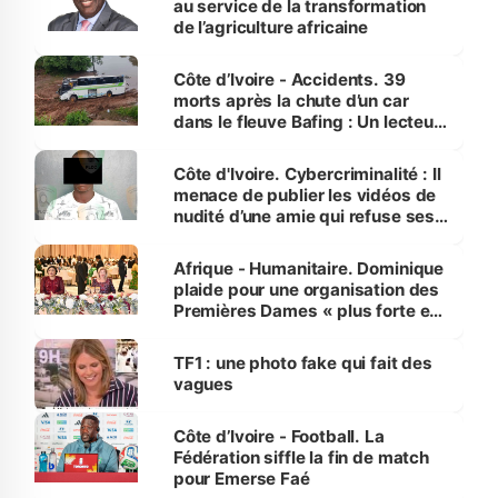
au service de la transformation
de l’agriculture africaine
Côte d’Ivoire - Accidents. 39
morts après la chute d’un car
dans le fleuve Bafing : Un lecteur
dénonce la légèreté du ministère
des Transports
Côte d'Ivoire. Cybercriminalité : Il
menace de publier les vidéos de
nudité d’une amie qui refuse ses
avances
Afrique - Humanitaire. Dominique
plaide pour une organisation des
Premières Dames « plus forte et
influente, dont l'impact s'affirme
sur la scène internationale »
TF1 : une photo fake qui fait des
vagues
Côte d’Ivoire - Football. La
Fédération siffle la fin de match
pour Emerse Faé