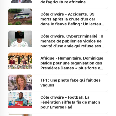
de l’agriculture africaine
Côte d’Ivoire - Accidents. 39
morts après la chute d’un car
dans le fleuve Bafing : Un lecteur
dénonce la légèreté du ministère
des Transports
Côte d'Ivoire. Cybercriminalité : Il
menace de publier les vidéos de
nudité d’une amie qui refuse ses
avances
Afrique - Humanitaire. Dominique
plaide pour une organisation des
Premières Dames « plus forte et
influente, dont l'impact s'affirme
sur la scène internationale »
TF1 : une photo fake qui fait des
vagues
Côte d’Ivoire - Football. La
Fédération siffle la fin de match
pour Emerse Faé