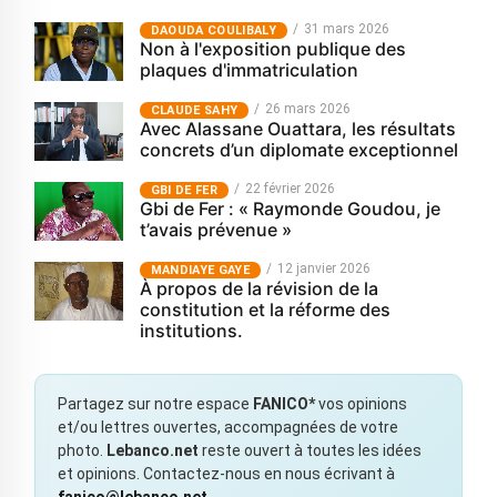
31 mars 2026
‎DAOUDA COULIBALY
Non à l'exposition publique des
plaques d'immatriculation
26 mars 2026
CLAUDE SAHY
Avec Alassane Ouattara, les résultats
concrets d’un diplomate exceptionnel
22 février 2026
GBI DE FER
Gbi de Fer : « Raymonde Goudou, je
t’avais prévenue »
12 janvier 2026
MANDIAYE GAYE
À propos de la révision de la
constitution et la réforme des
institutions.
Partagez sur notre espace
FANICO*
vos opinions
et/ou lettres ouvertes, accompagnées de votre
photo.
Lebanco.net
reste ouvert à toutes les idées
et opinions. Contactez-nous en nous écrivant à
fanico@lebanco.net
.