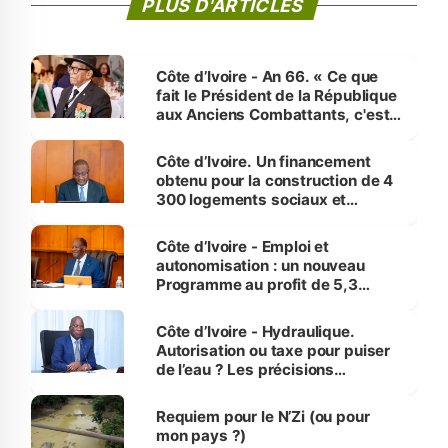
PLUS D'ARTICLES
Côte d’Ivoire - An 66. « Ce que
fait le Président de la République
aux Anciens Combattants, c'est
inédit » (Cne Yassoungo Koné ®)
Côte d’Ivoire. Un financement
obtenu pour la construction de 4
300 logements sociaux et
économiques à Abidjan, Bouaké
et Yamoussoukro
Côte d’Ivoire - Emploi et
autonomisation : un nouveau
Programme au profit de 5,3
millions de jeunes
Côte d’Ivoire - Hydraulique.
Autorisation ou taxe pour puiser
de l’eau ? Les précisions
d’Assahoré
Requiem pour le N’Zi (ou pour
mon pays ?)