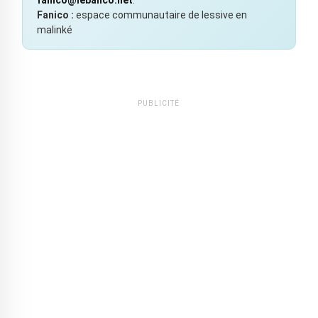
Fanico :
espace communautaire de lessive en
malinké
PUBLICITÉ