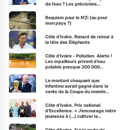
de l’eau ? Les précisions
d’Assahoré
Requiem pour le N’Zi (ou pour
mon pays ?)
Côte d’Ivoire. Renard de retour à
la tête des Éléphants
Côte d’Ivoire - Pollution. Alerte !
Les orpailleurs privent d’eau
potable presque 200 000
habitants autour d’Agboville
Le montant choquant que
Infantino aurait gagné dans la
vente de la Coupe du monde
révélé
Côte d’Ivoire. Prix national
d’Excellence. « J’encourage notre
jeunesse à (…) cultiver la
compétence et l’intégrité »
(Alassane Ouattara
Côte d'Ivoire. Sur la route de