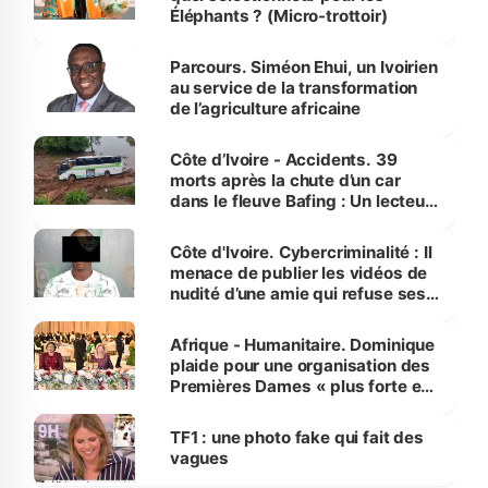
Éléphants ? (Micro-trottoir)
Parcours. Siméon Ehui, un Ivoirien
au service de la transformation
de l’agriculture africaine
Côte d’Ivoire - Accidents. 39
morts après la chute d’un car
dans le fleuve Bafing : Un lecteur
dénonce la légèreté du ministère
des Transports
Côte d'Ivoire. Cybercriminalité : Il
menace de publier les vidéos de
nudité d’une amie qui refuse ses
avances
Afrique - Humanitaire. Dominique
plaide pour une organisation des
Premières Dames « plus forte et
influente, dont l'impact s'affirme
sur la scène internationale »
TF1 : une photo fake qui fait des
vagues