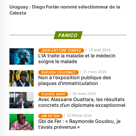
Uruguay : Diego Forlán nommé sélectionneur de la
Celeste
FANICO
10 août 2026
JEAN-ANTOINE ZINSOU
L’IA traite la maladie et le médecin
soigne le malade
31 mars 2026
‎DAOUDA COULIBALY
Non à l'exposition publique des
plaques d'immatriculation
26 mars 2026
CLAUDE SAHY
Avec Alassane Ouattara, les résultats
concrets d’un diplomate exceptionnel
22 février 2026
GBI DE FER
Gbi de Fer : « Raymonde Goudou, je
t’avais prévenue »