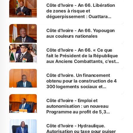
milieu des sinistrés
Côte d’Ivoire - An 66. Libération
de zones à risque et
déguerpissement : Ouattara
assure du « strict respect de
l'Etat de droit pour préserver les
Côte d'Ivoire - An 66. Yopougon
vies humaines »
aux couleurs nationales
Côte d’Ivoire - An 66. « Ce que
fait le Président de la République
aux Anciens Combattants, c'est
inédit » (Cne Yassoungo Koné ®)
Côte d’Ivoire. Un financement
obtenu pour la construction de 4
300 logements sociaux et
économiques à Abidjan, Bouaké
et Yamoussoukro
Côte d’Ivoire - Emploi et
autonomisation : un nouveau
Programme au profit de 5,3
millions de jeunes
Côte d’Ivoire - Hydraulique.
Autorisation ou taxe pour puiser