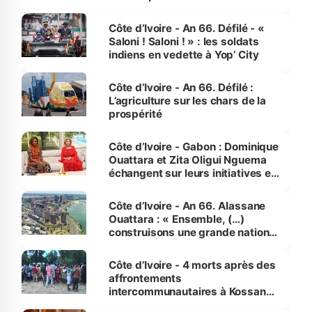
Côte d’Ivoire - An 66. Défilé - «
Saloni ! Saloni ! » : les soldats
indiens en vedette à Yop’ City
Côte d’Ivoire - An 66. Défilé :
L’agriculture sur les chars de la
prospérité
Côte d’Ivoire - Gabon : Dominique
Ouattara et Zita Oligui Nguema
échangent sur leurs initiatives en
faveur des femmes et des
enfants
Côte d’Ivoire - An 66. Alassane
Ouattara : « Ensemble, (…)
construisons une grande nation
pour nous-mêmes et pour les
générations futures »
Côte d’Ivoire - 4 morts après des
affrontements
intercommunautaires à Kossandji
(Alepé) - Notre correspondant au