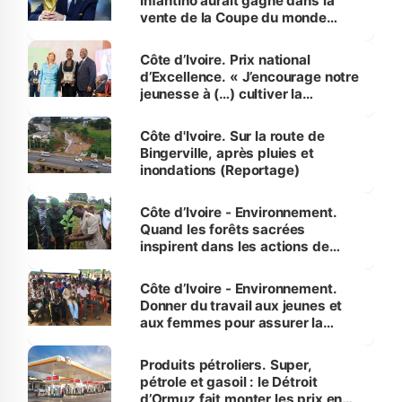
Infantino aurait gagné dans la
vente de la Coupe du monde
révélé
Côte d’Ivoire. Prix national
d’Excellence. « J’encourage notre
jeunesse à (…) cultiver la
compétence et l’intégrité »
(Alassane Ouattara
Côte d'Ivoire. Sur la route de
Bingerville, après pluies et
inondations (Reportage)
Côte d’Ivoire - Environnement.
Quand les forêts sacrées
inspirent dans les actions de
reboisement
Côte d’Ivoire - Environnement.
Donner du travail aux jeunes et
aux femmes pour assurer la
protection des espèces
menacées
Produits pétroliers. Super,
pétrole et gasoil : le Détroit
d’Ormuz fait monter les prix en