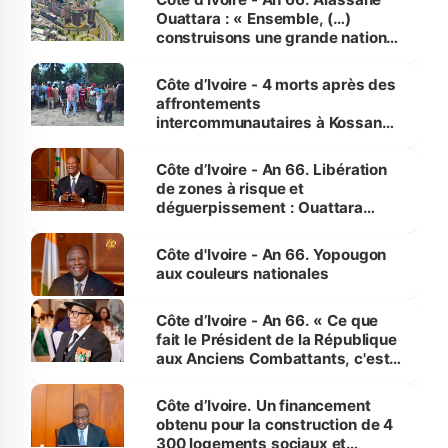
Ouattara : « Ensemble, (…)
construisons une grande nation
pour nous-mêmes et pour les
générations futures »
Côte d’Ivoire - 4 morts après des
affrontements
intercommunautaires à Kossandji
(Alepé) - Notre correspondant au
milieu des sinistrés
Côte d’Ivoire - An 66. Libération
de zones à risque et
déguerpissement : Ouattara
assure du « strict respect de
l'Etat de droit pour préserver les
Côte d'Ivoire - An 66. Yopougon
vies humaines »
aux couleurs nationales
Côte d’Ivoire - An 66. « Ce que
fait le Président de la République
aux Anciens Combattants, c'est
inédit » (Cne Yassoungo Koné ®)
Côte d’Ivoire. Un financement
obtenu pour la construction de 4
300 logements sociaux et