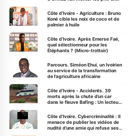
Côte d’Ivoire
Côte d’Ivoire - Agriculture : Bruno
Koné cible les noix de coco et de
palmier à huile
Côte d’Ivoire. Après Emerse Faé,
quel sélectionneur pour les
Éléphants ? (Micro-trottoir)
Parcours. Siméon Ehui, un Ivoirien
au service de la transformation
de l’agriculture africaine
Côte d’Ivoire - Accidents. 39
morts après la chute d’un car
dans le fleuve Bafing : Un lecteur
dénonce la légèreté du ministère
des Transports
Côte d'Ivoire. Cybercriminalité : Il
menace de publier les vidéos de
nudité d’une amie qui refuse ses
avances