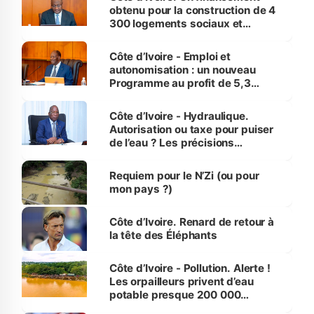
obtenu pour la construction de 4
300 logements sociaux et
économiques à Abidjan, Bouaké
et Yamoussoukro
Côte d’Ivoire - Emploi et
autonomisation : un nouveau
Programme au profit de 5,3
millions de jeunes
Côte d’Ivoire - Hydraulique.
Autorisation ou taxe pour puiser
de l’eau ? Les précisions
d’Assahoré
Requiem pour le N’Zi (ou pour
mon pays ?)
Côte d’Ivoire. Renard de retour à
la tête des Éléphants
Côte d’Ivoire - Pollution. Alerte !
Les orpailleurs privent d’eau
potable presque 200 000
habitants autour d’Agboville