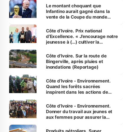
Le montant choquant que
Infantino aurait gagné dans la
vente de la Coupe du monde
révélé
Côte d’Ivoire. Prix national
d’Excellence. « J’encourage notre
jeunesse à (…) cultiver la
compétence et l’intégrité »
(Alassane Ouattara
Côte d'Ivoire. Sur la route de
Bingerville, après pluies et
inondations (Reportage)
Côte d’Ivoire - Environnement.
Quand les forêts sacrées
inspirent dans les actions de
reboisement
Côte d’Ivoire - Environnement.
Donner du travail aux jeunes et
aux femmes pour assurer la
protection des espèces
menacées
Produits pétroliers. Super,