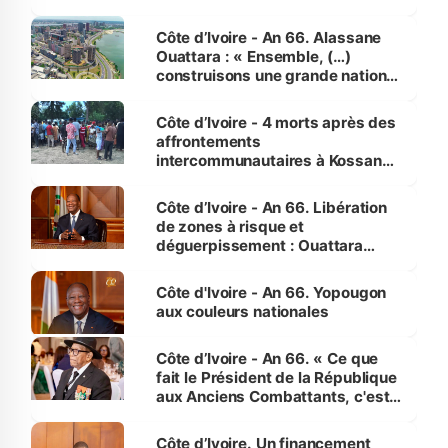
faveur des femmes et des
enfants
Côte d’Ivoire - An 66. Alassane
Ouattara : « Ensemble, (…)
construisons une grande nation
pour nous-mêmes et pour les
générations futures »
Côte d’Ivoire - 4 morts après des
affrontements
intercommunautaires à Kossandji
(Alepé) - Notre correspondant au
milieu des sinistrés
Côte d’Ivoire - An 66. Libération
de zones à risque et
déguerpissement : Ouattara
assure du « strict respect de
l'Etat de droit pour préserver les
Côte d'Ivoire - An 66. Yopougon
vies humaines »
aux couleurs nationales
Côte d’Ivoire - An 66. « Ce que
fait le Président de la République
aux Anciens Combattants, c'est
inédit » (Cne Yassoungo Koné ®)
Côte d’Ivoire. Un financement