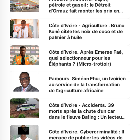
pétrole et gasoil : le Détroit
d’Ormuz fait monter les prix en
Côte d’Ivoire
Côte d’Ivoire - Agriculture : Bruno
Koné cible les noix de coco et de
palmier à huile
Côte d’Ivoire. Après Emerse Faé,
quel sélectionneur pour les
Éléphants ? (Micro-trottoir)
Parcours. Siméon Ehui, un Ivoirien
au service de la transformation
de l’agriculture africaine
Côte d’Ivoire - Accidents. 39
morts après la chute d’un car
dans le fleuve Bafing : Un lecteur
dénonce la légèreté du ministère
des Transports
Côte d'Ivoire. Cybercriminalité : Il
menace de publier les vidéos de