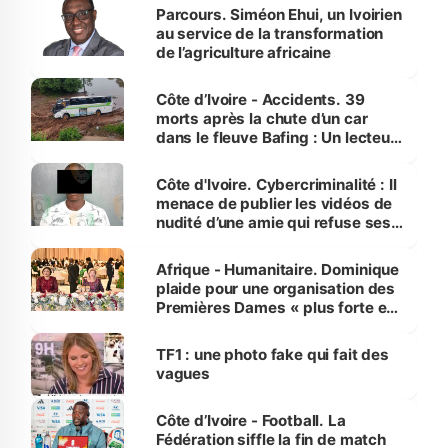
Parcours. Siméon Ehui, un Ivoirien
au service de la transformation
de l’agriculture africaine
Côte d’Ivoire - Accidents. 39
morts après la chute d’un car
dans le fleuve Bafing : Un lecteur
dénonce la légèreté du ministère
des Transports
Côte d'Ivoire. Cybercriminalité : Il
menace de publier les vidéos de
nudité d’une amie qui refuse ses
avances
Afrique - Humanitaire. Dominique
plaide pour une organisation des
Premières Dames « plus forte et
influente, dont l'impact s'affirme
sur la scène internationale »
TF1 : une photo fake qui fait des
vagues
Côte d’Ivoire - Football. La
Fédération siffle la fin de match