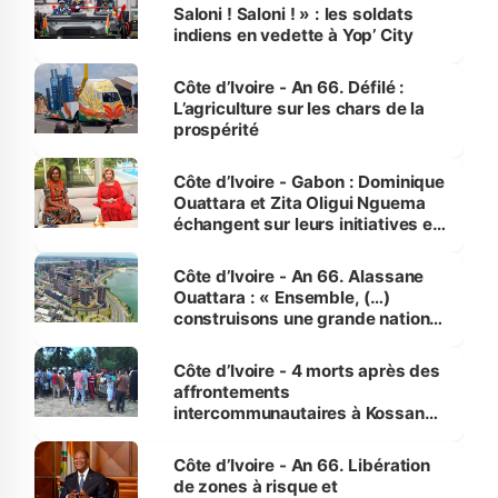
Saloni ! Saloni ! » : les soldats
indiens en vedette à Yop’ City
Côte d’Ivoire - An 66. Défilé :
L’agriculture sur les chars de la
prospérité
Côte d’Ivoire - Gabon : Dominique
Ouattara et Zita Oligui Nguema
échangent sur leurs initiatives en
faveur des femmes et des
enfants
Côte d’Ivoire - An 66. Alassane
Ouattara : « Ensemble, (…)
construisons une grande nation
pour nous-mêmes et pour les
générations futures »
Côte d’Ivoire - 4 morts après des
affrontements
intercommunautaires à Kossandji
(Alepé) - Notre correspondant au
milieu des sinistrés
Côte d’Ivoire - An 66. Libération
de zones à risque et