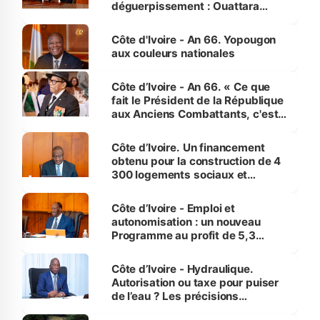
déguerpissement : Ouattara
assure du « strict respect de
l'Etat de droit pour préserver les
Côte d'Ivoire - An 66. Yopougon
vies humaines »
aux couleurs nationales
Côte d’Ivoire - An 66. « Ce que
fait le Président de la République
aux Anciens Combattants, c'est
inédit » (Cne Yassoungo Koné ®)
Côte d’Ivoire. Un financement
obtenu pour la construction de 4
300 logements sociaux et
économiques à Abidjan, Bouaké
et Yamoussoukro
Côte d’Ivoire - Emploi et
autonomisation : un nouveau
Programme au profit de 5,3
millions de jeunes
Côte d’Ivoire - Hydraulique.
Autorisation ou taxe pour puiser
de l’eau ? Les précisions
d’Assahoré