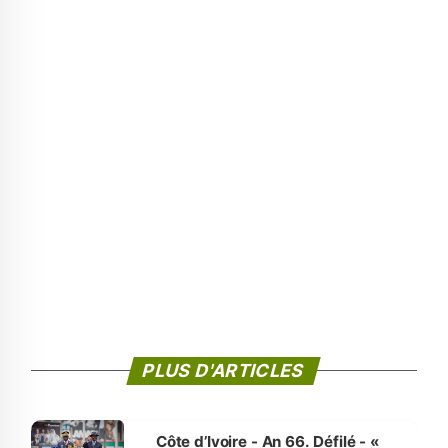
PLUS D'ARTICLES
Côte d’Ivoire - An 66. Défilé - «