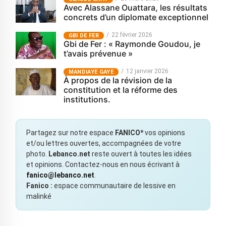
Avec Alassane Ouattara, les résultats
concrets d’un diplomate exceptionnel
22 février 2026
GBI DE FER
Gbi de Fer : « Raymonde Goudou, je
t’avais prévenue »
12 janvier 2026
MANDIAYE GAYE
À propos de la révision de la
constitution et la réforme des
institutions.
Partagez sur notre espace
FANICO*
vos opinions
et/ou lettres ouvertes, accompagnées de votre
photo.
Lebanco.net
reste ouvert à toutes les idées
et opinions. Contactez-nous en nous écrivant à
fanico@lebanco.net
.
Fanico :
espace communautaire de lessive en
malinké