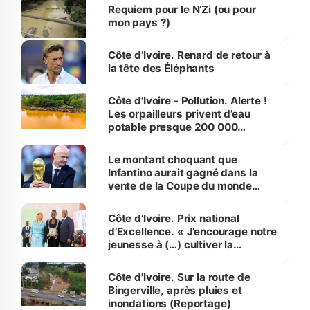
Requiem pour le N’Zi (ou pour
mon pays ?)
Côte d’Ivoire. Renard de retour à
la tête des Éléphants
Côte d’Ivoire - Pollution. Alerte !
Les orpailleurs privent d’eau
potable presque 200 000
habitants autour d’Agboville
Le montant choquant que
Infantino aurait gagné dans la
vente de la Coupe du monde
révélé
Côte d’Ivoire. Prix national
d’Excellence. « J’encourage notre
jeunesse à (…) cultiver la
compétence et l’intégrité »
(Alassane Ouattara
Côte d'Ivoire. Sur la route de
Bingerville, après pluies et
inondations (Reportage)