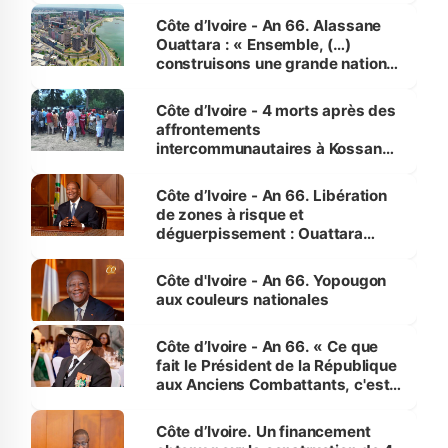
enfants
Côte d’Ivoire - An 66. Alassane
Ouattara : « Ensemble, (…)
construisons une grande nation
pour nous-mêmes et pour les
générations futures »
Côte d’Ivoire - 4 morts après des
affrontements
intercommunautaires à Kossandji
(Alepé) - Notre correspondant au
milieu des sinistrés
Côte d’Ivoire - An 66. Libération
de zones à risque et
déguerpissement : Ouattara
assure du « strict respect de
l'Etat de droit pour préserver les
Côte d'Ivoire - An 66. Yopougon
vies humaines »
aux couleurs nationales
Côte d’Ivoire - An 66. « Ce que
fait le Président de la République
aux Anciens Combattants, c'est
inédit » (Cne Yassoungo Koné ®)
Côte d’Ivoire. Un financement