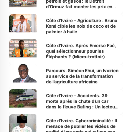
pétrole et gasoil : le Détroit
d’Ormuz fait monter les prix en
Côte d’Ivoire
Côte d’Ivoire - Agriculture : Bruno
Koné cible les noix de coco et de
palmier à huile
Côte d’Ivoire. Après Emerse Faé,
quel sélectionneur pour les
Éléphants ? (Micro-trottoir)
Parcours. Siméon Ehui, un Ivoirien
au service de la transformation
de l’agriculture africaine
Côte d’Ivoire - Accidents. 39
morts après la chute d’un car
dans le fleuve Bafing : Un lecteur
dénonce la légèreté du ministère
des Transports
Côte d'Ivoire. Cybercriminalité : Il
menace de publier les vidéos de
nudité d’une amie qui refuse ses