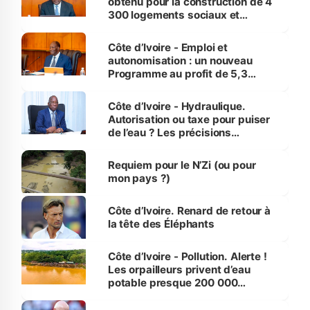
obtenu pour la construction de 4
300 logements sociaux et
économiques à Abidjan, Bouaké
et Yamoussoukro
Côte d’Ivoire - Emploi et
autonomisation : un nouveau
Programme au profit de 5,3
millions de jeunes
Côte d’Ivoire - Hydraulique.
Autorisation ou taxe pour puiser
de l’eau ? Les précisions
d’Assahoré
Requiem pour le N’Zi (ou pour
mon pays ?)
Côte d’Ivoire. Renard de retour à
la tête des Éléphants
Côte d’Ivoire - Pollution. Alerte !
Les orpailleurs privent d’eau
potable presque 200 000
habitants autour d’Agboville