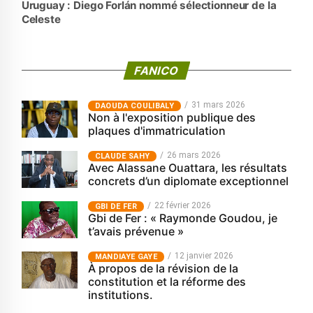
Uruguay : Diego Forlán nommé sélectionneur de la
Celeste
FANICO
31 mars 2026
‎DAOUDA COULIBALY
Non à l'exposition publique des
plaques d'immatriculation
26 mars 2026
CLAUDE SAHY
Avec Alassane Ouattara, les résultats
concrets d’un diplomate exceptionnel
22 février 2026
GBI DE FER
Gbi de Fer : « Raymonde Goudou, je
t’avais prévenue »
12 janvier 2026
MANDIAYE GAYE
À propos de la révision de la
constitution et la réforme des
institutions.