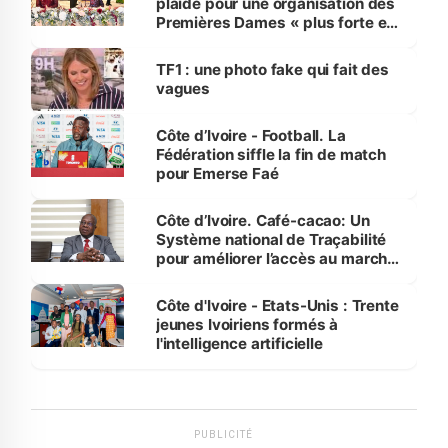
plaide pour une organisation des
Premières Dames « plus forte et
influente, dont l'impact s'affirme
sur la scène internationale »
TF1 : une photo fake qui fait des
vagues
Côte d’Ivoire - Football. La
Fédération siffle la fin de match
pour Emerse Faé
Côte d’Ivoire. Café-cacao: Un
Système national de Traçabilité
pour améliorer l’accès au marché
international
Côte d'Ivoire - Etats-Unis : Trente
jeunes Ivoiriens formés à
l'intelligence artificielle
PUBLICITÉ