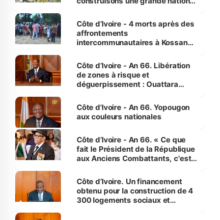
construisons une grande nation
pour nous-mêmes et pour les
générations futures »
Côte d’Ivoire - 4 morts après des
affrontements
intercommunautaires à Kossandji
(Alepé) - Notre correspondant au
milieu des sinistrés
Côte d’Ivoire - An 66. Libération
de zones à risque et
déguerpissement : Ouattara
assure du « strict respect de
l'Etat de droit pour préserver les
Côte d'Ivoire - An 66. Yopougon
vies humaines »
aux couleurs nationales
Côte d’Ivoire - An 66. « Ce que
fait le Président de la République
aux Anciens Combattants, c'est
inédit » (Cne Yassoungo Koné ®)
Côte d’Ivoire. Un financement
obtenu pour la construction de 4
300 logements sociaux et
économiques à Abidjan, Bouaké
et Yamoussoukro