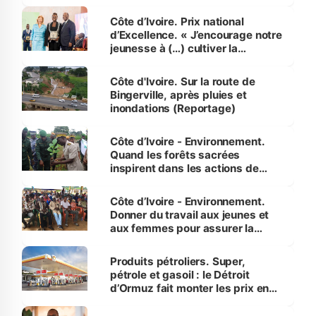
révélé
Côte d’Ivoire. Prix national
d’Excellence. « J’encourage notre
jeunesse à (…) cultiver la
compétence et l’intégrité »
(Alassane Ouattara
Côte d'Ivoire. Sur la route de
Bingerville, après pluies et
inondations (Reportage)
Côte d’Ivoire - Environnement.
Quand les forêts sacrées
inspirent dans les actions de
reboisement
Côte d’Ivoire - Environnement.
Donner du travail aux jeunes et
aux femmes pour assurer la
protection des espèces
menacées
Produits pétroliers. Super,
pétrole et gasoil : le Détroit
d’Ormuz fait monter les prix en
Côte d’Ivoire