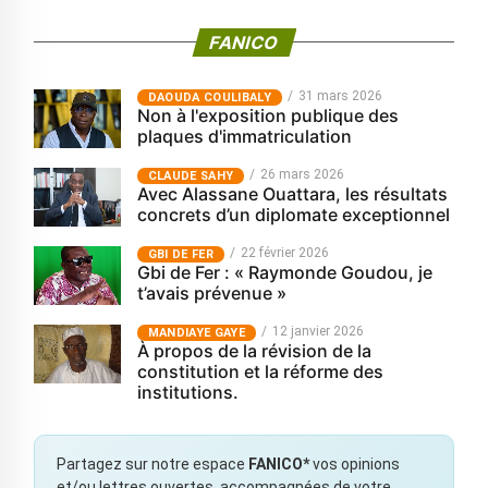
FANICO
31 mars 2026
‎DAOUDA COULIBALY
Non à l'exposition publique des
plaques d'immatriculation
26 mars 2026
CLAUDE SAHY
Avec Alassane Ouattara, les résultats
concrets d’un diplomate exceptionnel
22 février 2026
GBI DE FER
Gbi de Fer : « Raymonde Goudou, je
t’avais prévenue »
12 janvier 2026
MANDIAYE GAYE
À propos de la révision de la
constitution et la réforme des
institutions.
Partagez sur notre espace
FANICO*
vos opinions
et/ou lettres ouvertes, accompagnées de votre