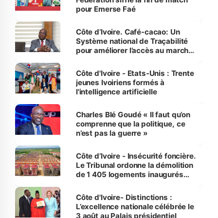
pour Emerse Faé
Côte d’Ivoire. Café-cacao: Un
Système national de Traçabilité
pour améliorer l’accès au marché
international
Côte d'Ivoire - Etats-Unis : Trente
jeunes Ivoiriens formés à
l'intelligence artificielle
Charles Blé Goudé « Il faut qu’on
comprenne que la politique, ce
n’est pas la guerre »
Côte d’Ivoire - Insécurité foncière.
Le Tribunal ordonne la démolition
de 1 405 logements inaugurés
par le Premier ministre à Grand-
Bassam
Côte d'Ivoire- Distinctions :
L’excellence nationale célébrée le
3 août au Palais présidentiel