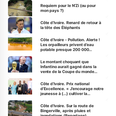
Requiem pour le N’Zi (ou pour
mon pays ?)
Côte d’Ivoire. Renard de retour à
la tête des Éléphants
Côte d’Ivoire - Pollution. Alerte !
Les orpailleurs privent d’eau
potable presque 200 000
habitants autour d’Agboville
Le montant choquant que
Infantino aurait gagné dans la
vente de la Coupe du monde
révélé
Côte d’Ivoire. Prix national
d’Excellence. « J’encourage notre
jeunesse à (…) cultiver la
compétence et l’intégrité »
(Alassane Ouattara
Côte d'Ivoire. Sur la route de
Bingerville, après pluies et
inondations (Reportage)