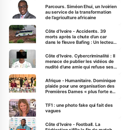
Parcours. Siméon Ehui, un Ivoirien
au service de la transformation
de l’agriculture africaine
Côte d’Ivoire - Accidents. 39
morts après la chute d’un car
dans le fleuve Bafing : Un lecteur
dénonce la légèreté du ministère
des Transports
Côte d'Ivoire. Cybercriminalité : Il
menace de publier les vidéos de
nudité d’une amie qui refuse ses
avances
Afrique - Humanitaire. Dominique
plaide pour une organisation des
Premières Dames « plus forte et
influente, dont l'impact s'affirme
sur la scène internationale »
TF1 : une photo fake qui fait des
vagues
Côte d’Ivoire - Football. La
Fédération siffle la fin de match