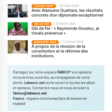
26 mars 2026
CLAUDE SAHY
Avec Alassane Ouattara, les résultats
concrets d’un diplomate exceptionnel
22 février 2026
GBI DE FER
Gbi de Fer : « Raymonde Goudou, je
t’avais prévenue »
12 janvier 2026
MANDIAYE GAYE
À propos de la révision de la
constitution et la réforme des
institutions.
Partagez sur notre espace
FANICO*
vos opinions
et/ou lettres ouvertes, accompagnées de votre
photo.
Lebanco.net
reste ouvert à toutes les idées
et opinions. Contactez-nous en nous écrivant à
fanico@lebanco.net
.
Fanico :
espace communautaire de lessive en
malinké