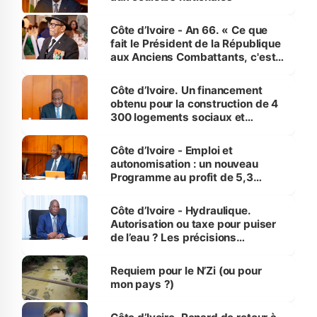
Côte d’Ivoire - An 66. « Ce que
fait le Président de la République
aux Anciens Combattants, c'est
inédit » (Cne Yassoungo Koné ®)
Côte d’Ivoire. Un financement
obtenu pour la construction de 4
300 logements sociaux et
économiques à Abidjan, Bouaké
et Yamoussoukro
Côte d’Ivoire - Emploi et
autonomisation : un nouveau
Programme au profit de 5,3
millions de jeunes
Côte d’Ivoire - Hydraulique.
Autorisation ou taxe pour puiser
de l’eau ? Les précisions
d’Assahoré
Requiem pour le N’Zi (ou pour
mon pays ?)