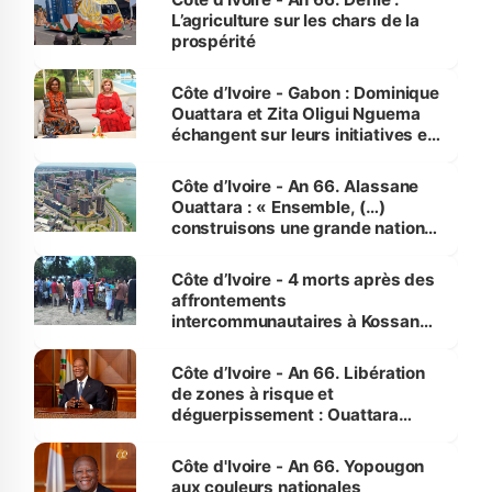
L’agriculture sur les chars de la
prospérité
Côte d’Ivoire - Gabon : Dominique
Ouattara et Zita Oligui Nguema
échangent sur leurs initiatives en
faveur des femmes et des
enfants
Côte d’Ivoire - An 66. Alassane
Ouattara : « Ensemble, (…)
construisons une grande nation
pour nous-mêmes et pour les
générations futures »
Côte d’Ivoire - 4 morts après des
affrontements
intercommunautaires à Kossandji
(Alepé) - Notre correspondant au
milieu des sinistrés
Côte d’Ivoire - An 66. Libération
de zones à risque et
déguerpissement : Ouattara
assure du « strict respect de
l'Etat de droit pour préserver les
Côte d'Ivoire - An 66. Yopougon
vies humaines »
aux couleurs nationales