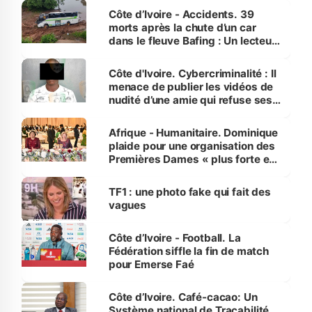
Côte d’Ivoire - Accidents. 39
morts après la chute d’un car
dans le fleuve Bafing : Un lecteur
dénonce la légèreté du ministère
des Transports
Côte d'Ivoire. Cybercriminalité : Il
menace de publier les vidéos de
nudité d’une amie qui refuse ses
avances
Afrique - Humanitaire. Dominique
plaide pour une organisation des
Premières Dames « plus forte et
influente, dont l'impact s'affirme
sur la scène internationale »
TF1 : une photo fake qui fait des
vagues
Côte d’Ivoire - Football. La
Fédération siffle la fin de match
pour Emerse Faé
Côte d’Ivoire. Café-cacao: Un
Système national de Traçabilité