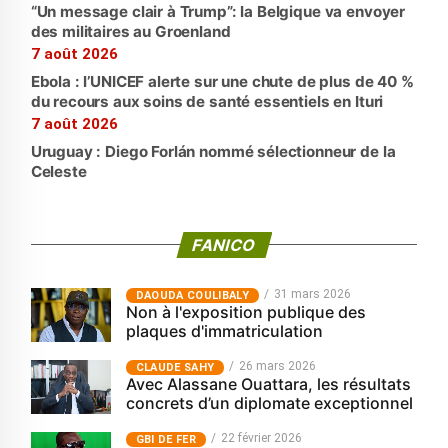
“Un message clair à Trump”: la Belgique va envoyer
des militaires au Groenland
7 août 2026
Ebola : l’UNICEF alerte sur une chute de plus de 40 %
du recours aux soins de santé essentiels en Ituri
7 août 2026
Uruguay : Diego Forlán nommé sélectionneur de la
Celeste
FANICO
31 mars 2026
‎DAOUDA COULIBALY
Non à l'exposition publique des
plaques d'immatriculation
26 mars 2026
CLAUDE SAHY
Avec Alassane Ouattara, les résultats
concrets d’un diplomate exceptionnel
22 février 2026
GBI DE FER