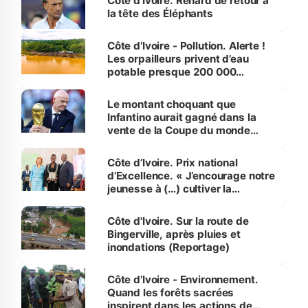
Côte d’Ivoire. Renard de retour à
la tête des Éléphants
Côte d’Ivoire - Pollution. Alerte !
Les orpailleurs privent d’eau
potable presque 200 000
habitants autour d’Agboville
Le montant choquant que
Infantino aurait gagné dans la
vente de la Coupe du monde
révélé
Côte d’Ivoire. Prix national
d’Excellence. « J’encourage notre
jeunesse à (…) cultiver la
compétence et l’intégrité »
(Alassane Ouattara
Côte d'Ivoire. Sur la route de
Bingerville, après pluies et
inondations (Reportage)
Côte d’Ivoire - Environnement.
Quand les forêts sacrées
inspirent dans les actions de