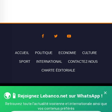
ACCUEIL
POLITIQUE
ECONOMIE
CULTURE
SPORT
INTERNATIONAL
CONTACTEZ-NOUS
CHARTE ÉDITORIALE
Copyright © 2010-2026 lebanco.net - Tous droits de reproduction
×
🌍📱
Rejoignez Lebanco.net sur WhatsApp !
réservés - All rights reserved.
Retrouvez toute l'actualité ivoirienne et internationale ainsi que
vos contenus préférés