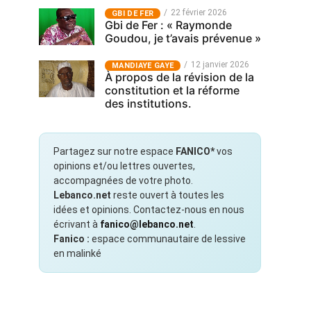
22 février 2026
GBI DE FER
Gbi de Fer : « Raymonde
Goudou, je t’avais prévenue »
12 janvier 2026
MANDIAYE GAYE
À propos de la révision de la
constitution et la réforme
des institutions.
Partagez sur notre espace
FANICO*
vos
opinions et/ou lettres ouvertes,
accompagnées de votre photo.
Lebanco.net
reste ouvert à toutes les
idées et opinions. Contactez-nous en nous
écrivant à
fanico@lebanco.net
.
Fanico :
espace communautaire de lessive
en malinké