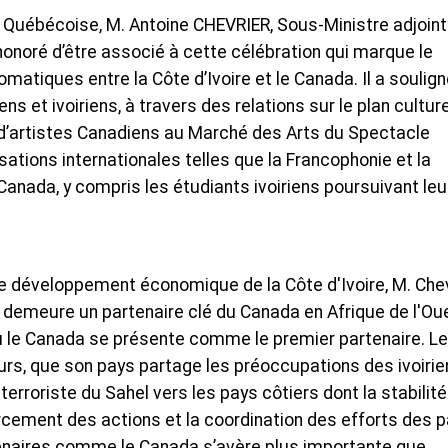
e Québécoise, M. Antoine CHEVRIER, Sous-Ministre adjoint
honoré d’être associé à cette célébration qui marque le
matiques entre la Côte d’Ivoire et le Canada. Il a soulign
ns et ivoiriens, à travers des relations sur le plan culture
d’artistes Canadiens au Marché des Arts du Spectacle
sations internationales telles que la Francophonie et la
 Canada, y compris les étudiants ivoiriens poursuivant leu
e développement économique de la Côte d'Ivoire, M. Chev
et demeure un partenaire clé du Canada en Afrique de l'Ou
 le Canada se présente comme le premier partenaire. Le
eurs, que son pays partage les préoccupations des ivoiri
rroriste du Sahel vers les pays côtiers dont la stabilité
cement des actions et la coordination des efforts des 
tenaires comme le Canada s’avère plus importante que