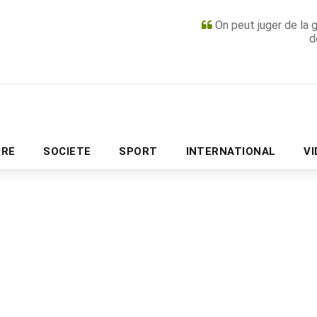
On peut juger de la 
d
PUBLICITÉ
URE
SOCIETE
SPORT
INTERNATIONAL
V