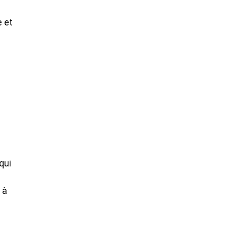
e et
qui
 à