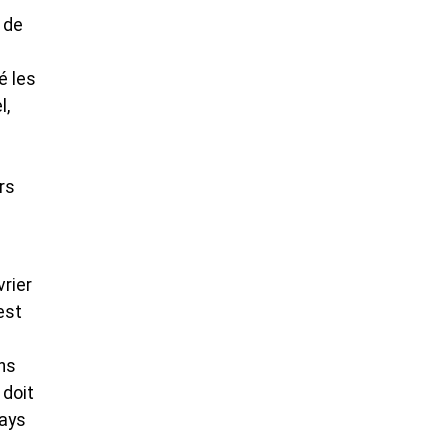
 de
é les
l,
rs
rier
est
ens
 doit
pays