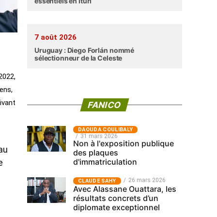
essentiels en Ituri
7 août 2026
Uruguay : Diego Forlán nommé
sélectionneur de la Celeste
2022,
ens,
ivant
FANICO
‎DAOUDA COULIBALY
31 mars 2026
Non à l'exposition publique
au
des plaques
d'immatriculation
e
26 mars 2026
CLAUDE SAHY
Avec Alassane Ouattara, les
résultats concrets d’un
diplomate exceptionnel