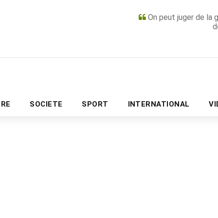
On peut juger de la 
d
PUBLICITÉ
URE
SOCIETE
SPORT
INTERNATIONAL
V