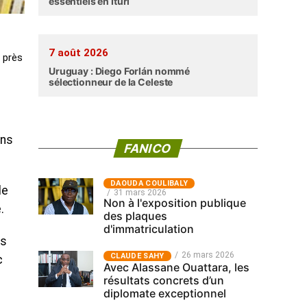
essentiels en Ituri
7 août 2026
n près
Uruguay : Diego Forlán nommé
sélectionneur de la Celeste
ins
FANICO
‎DAOUDA COULIBALY
le
31 mars 2026
Non à l'exposition publique
.
des plaques
d'immatriculation
es
26 mars 2026
CLAUDE SAHY
c
Avec Alassane Ouattara, les
résultats concrets d’un
diplomate exceptionnel