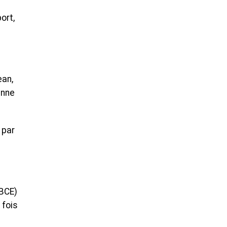
ort,
ean,
enne
 par
(BCE)
 fois