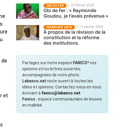
22 février 2026
GBI DE FER
Gbi de Fer : « Raymonde
Goudou, je t’avais prévenue »
sme
s:
12 janvier 2026
MANDIAYE GAYE
ture
À propos de la révision de la
constitution et la réforme
au
des institutions.
s de
Partagez sur notre espace
FANICO*
vos
opinions et/ou lettres ouvertes,
accompagnées de votre photo.
Lebanco.net
reste ouvert à toutes les
idées et opinions. Contactez-nous en nous
écrivant à
fanico@lebanco.net
.
r et
Fanico :
espace communautaire de lessive
en malinké
es