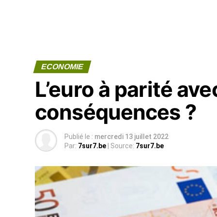
ECONOMIE
L’euro à parité avec
conséquences ?
Publié le :
mercredi 13 juillet 2022
Par:
7sur7.be
| Source:
7sur7.be