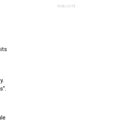
PUBLICITÉ
its
y.
s”.
ule