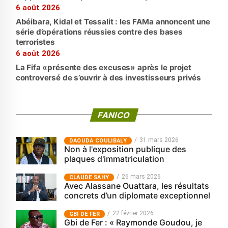
6 août 2026
Abéibara, Kidal et Tessalit : les FAMa annoncent une
série d’opérations réussies contre des bases
terroristes
6 août 2026
La Fifa «présente des excuses» après le projet
controversé de s’ouvrir à des investisseurs privés
FANICO
31 mars 2026
‎DAOUDA COULIBALY
Non à l'exposition publique des
plaques d'immatriculation
26 mars 2026
CLAUDE SAHY
Avec Alassane Ouattara, les résultats
concrets d’un diplomate exceptionnel
22 février 2026
GBI DE FER
Gbi de Fer : « Raymonde Goudou, je