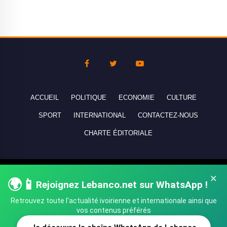
ACCUEIL
POLITIQUE
ECONOMIE
CULTURE
SPORT
INTERNATIONAL
CONTACTEZ-NOUS
CHARTE ÉDITORIALE
Copyright © 2010-2026 lebanco.net - Tous droits de reproduction
×
🌍📱
Rejoignez Lebanco.net sur WhatsApp !
réservés - All rights reserved.
Retrouvez toute l'actualité ivoirienne et internationale ainsi que
vos contenus préférés