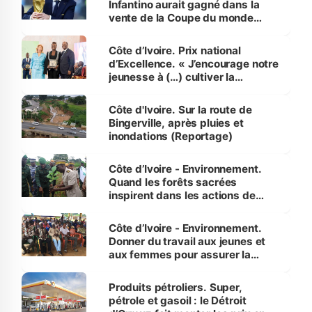
Infantino aurait gagné dans la
vente de la Coupe du monde
révélé
Côte d’Ivoire. Prix national
d’Excellence. « J’encourage notre
jeunesse à (…) cultiver la
compétence et l’intégrité »
(Alassane Ouattara
Côte d'Ivoire. Sur la route de
Bingerville, après pluies et
inondations (Reportage)
Côte d’Ivoire - Environnement.
Quand les forêts sacrées
inspirent dans les actions de
reboisement
Côte d’Ivoire - Environnement.
Donner du travail aux jeunes et
aux femmes pour assurer la
protection des espèces
menacées
Produits pétroliers. Super,
pétrole et gasoil : le Détroit