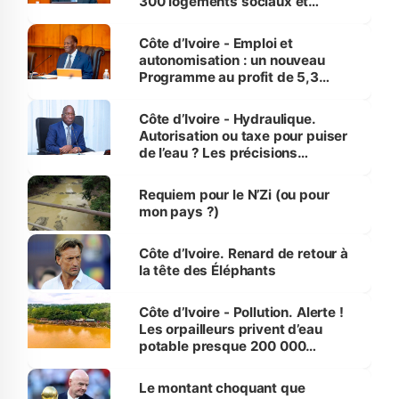
300 logements sociaux et
économiques à Abidjan, Bouaké
et Yamoussoukro
Côte d’Ivoire - Emploi et
autonomisation : un nouveau
Programme au profit de 5,3
millions de jeunes
Côte d’Ivoire - Hydraulique.
Autorisation ou taxe pour puiser
de l’eau ? Les précisions
d’Assahoré
Requiem pour le N’Zi (ou pour
mon pays ?)
Côte d’Ivoire. Renard de retour à
la tête des Éléphants
Côte d’Ivoire - Pollution. Alerte !
Les orpailleurs privent d’eau
potable presque 200 000
habitants autour d’Agboville
Le montant choquant que