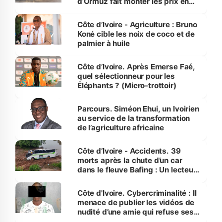
d’Ormuz fait monter les prix en
Côte d’Ivoire
Côte d’Ivoire - Agriculture : Bruno
Koné cible les noix de coco et de
palmier à huile
Côte d’Ivoire. Après Emerse Faé,
quel sélectionneur pour les
Éléphants ? (Micro-trottoir)
Parcours. Siméon Ehui, un Ivoirien
au service de la transformation
de l’agriculture africaine
Côte d’Ivoire - Accidents. 39
morts après la chute d’un car
dans le fleuve Bafing : Un lecteur
dénonce la légèreté du ministère
des Transports
Côte d'Ivoire. Cybercriminalité : Il
menace de publier les vidéos de
nudité d’une amie qui refuse ses
avances