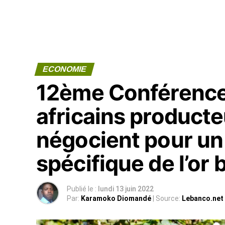
ECONOMIE
12ème Conférence 
africains product
négocient pour un
spécifique de l’or 
Publié le :
lundi 13 juin 2022
Par:
Karamoko Diomandé
| Source:
Lebanco.net