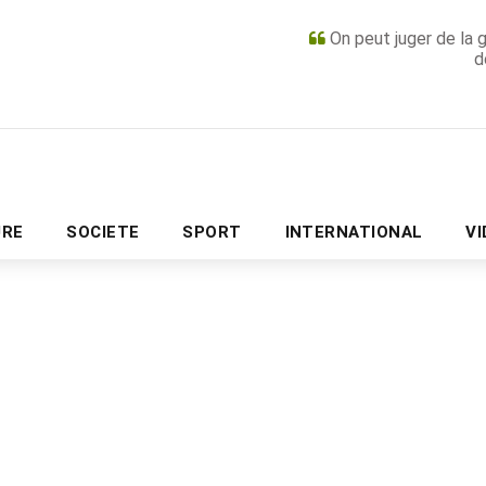
On peut juger de la 
d
PUBLICITÉ
URE
SOCIETE
SPORT
INTERNATIONAL
V