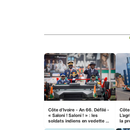
Côte d’Ivoire - An 66. Défilé -
Côte 
« Saloni ! Saloni ! » : les
L’agr
soldats indiens en vedette à
la pr
Yop’ City