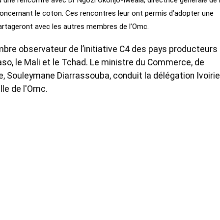
 une rencontre avec Dr Ngozi Okonjo-Iweala, directrice générale de
concernant le coton. Ces rencontres leur ont permis d’adopter une
s partageront avec les autres membres de l’Omc.
mbre observateur de l’initiative C4 des pays producteurs
Faso, le Mali et le Tchad. Le ministre du Commerce, de
e, Souleymane Diarrassouba, conduit la délégation Ivoiri
le de l'Omc.