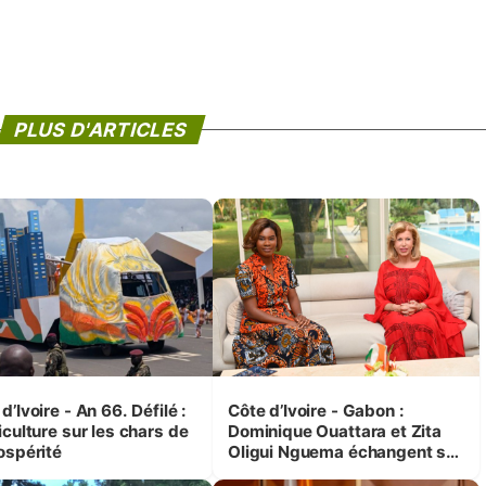
PLUS D'ARTICLES
d’Ivoire - An 66. Défilé :
Côte d’Ivoire - Gabon :
iculture sur les chars de
Dominique Ouattara et Zita
ospérité
Oligui Nguema échangent sur
leurs initiatives en faveur des