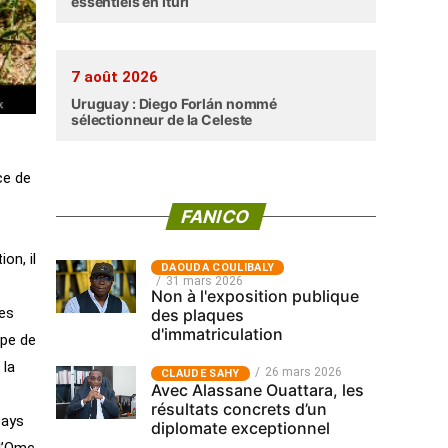
essentiels en Ituri
7 août 2026
Uruguay : Diego Forlán nommé
sélectionneur de la Celeste
ce de
FANICO
on, il
‎DAOUDA COULIBALY
31 mars 2026
Non à l'exposition publique
des
des plaques
d'immatriculation
upe de
 la
26 mars 2026
CLAUDE SAHY
Avec Alassane Ouattara, les
résultats concrets d’un
pays
diplomate exceptionnel