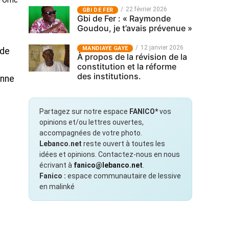
 l’Omc
22 février 2026
GBI DE FER
Gbi de Fer : « Raymonde
Goudou, je t’avais prévenue »
12 janvier 2026
MANDIAYE GAYE
 de
À propos de la révision de la
constitution et la réforme
des institutions.
enne
Partagez sur notre espace
FANICO*
vos
opinions et/ou lettres ouvertes,
accompagnées de votre photo.
Lebanco.net
reste ouvert à toutes les
idées et opinions. Contactez-nous en nous
écrivant à
fanico@lebanco.net
.
Fanico :
espace communautaire de lessive
en malinké